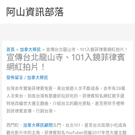
跳
阿山資訊部落
至
主
要
內
容
首頁
加拿大移民
宣傳台北龍山寺、101入鏡菲律賓網紅拍片！
宣傳台北龍山寺、101入鏡菲律賓
網紅拍片！
發佈留言
/
加拿大移民
台灣去年實施菲律賓免簽，來台旅遊人次不斷成長，去年有29萬
人次來台，到底台灣有那邊好玩好吃的，菲律賓知名網紅歌手還
特地改編世大運主題曲，介紹台北的觀光景點，甚至把伴手禮帶
到菲律賓宣傳，行銷台灣。
西門町、
加拿大移民顧問
北門、台北101，甚至台北街頭小吃成為
觀光影片中的主角，菲律賓知名YouTuber改編2017年世大運主題