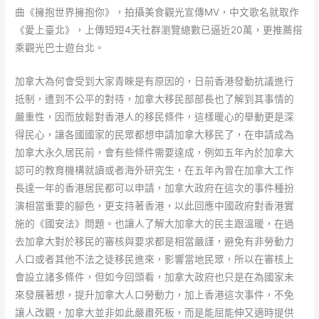
曲《擁抱世界擁抱你》，拍攝美食觀光宣傳MV，中文歌名就取作
《愛上臺北》，上傳短短4天社群瀏覽總數已逼近20萬，更推薦搭
乘觀光巴士遊台北。
加拿大為何會受到大家青睞是有原因的，日前香港發動抗議進行
抵制，遭到不公平的對待，加拿大移民部部長也了解到其事情的
嚴重性，因而放鬆對香港人的移民條件，這樣暖心的舉動更是深
得民心，讓各國國家的民眾都想申請加拿大移民了，在申請成為
加拿大永久居民前，會有些條件需要達成，例如五年內於加拿大
認可的教育機構就讀或者海外研究生，在五年內曾在加拿大工作
長達一年的香港居民都可以申請，加拿大政府在這次的事件種扮
演相當重要的腳色，更支持著香港，以此回應中國政府對香港實
施的《國安法》問題。也讓人了解大加拿大的民主跟溫暖，在過
去加拿大對於移民的審核與要求都是相當嚴謹，避免有非勞動力
人口或者其他不法之徒移民進來，影響當地民眾，所以在審核上
會設立諸多條件，但如今回頭看，加拿大政府也只是在為國家未
來發展著想，提升加拿大人口勞動力，加上香港這次事件，不免
讓人改觀，加拿大並非如此嚴肅死板，而是能屈能伸又適時提供