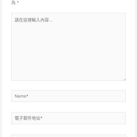
為
*
請
在
這
裡
輸
入
內
容...
Name*
電
子
郵