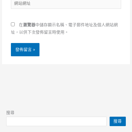
網
件
站
地
網
址
址
*
在
瀏覽器
中儲存顯示名稱、電子郵件地址及個人網站網
址，以供下次發佈留言時使用。
搜尋
搜尋