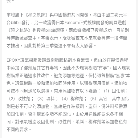
強。
宇峻旗下《星之軌跡》與中國暢遊共同開發，將由中國二次元平
台bilibili發行，另一款獲得日本Falcom正式授權開發的網頁遊戲
《曉之軌跡》也授權bilibili營運，兩款遊戲都已授權成功，目前則
等待版號審查中。宇峻表示，版號審查完本來就要等待一段時間
才推出，因此對於第三季營運不會有太大影響。
EPOXY環氧樹脂及環氧樹脂膠粘劑本身無毒，但由於在製備過程
中添加了溶劑及其它有毒物，因此不少環氧樹脂“有毒”，國內環氧
樹脂業正通過水性改性、避免添加等途徑，保持環氧樹脂“無毒”本
色。環氧樹脂一般和添加物同時使用，以獲得應用價值。添加物
可按不同用途加以選擇，常用添加物有以下幾類：（1）固化劑；
（2）改性劑；（3）填料；（4）稀釋劑；（5）其它。其中固化
劑是必不可少的添加物，無論是作粘接劑、塗料、澆注料都需添
加固化劑，否則環氧樹脂不能固化。由於用途性能要求各不相
同，對環氧樹脂及固化劑、改性劑、填料、稀釋劑等添加物也有
不同的要求。