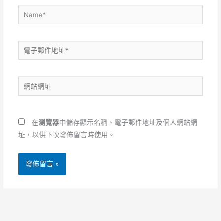
Name*
電
子
郵
網
件
站
地
網
址
址
*
在
瀏覽器
中儲存顯示名稱、電子郵件地址及個人網站網
址，以供下次發佈留言時使用。