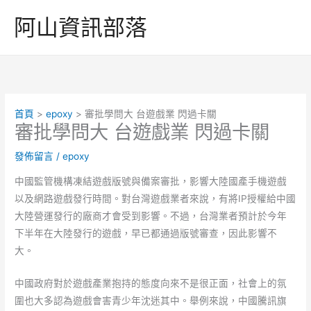
跳
阿山資訊部落
至
主
要
內
容
首頁
epoxy
審批學問大 台遊戲業 閃過卡關
審批學問大 台遊戲業 閃過卡關
發佈留言
/
epoxy
中國監管機構凍結遊戲版號與備案審批，影響大陸國產手機遊戲
以及網路遊戲發行時間。對台灣遊戲業者來說，有將IP授權給中國
大陸營運發行的廠商才會受到影響。不過，台灣業者預計於今年
下半年在大陸發行的遊戲，早已都通過版號審查，因此影響不
大。
中國政府對於遊戲產業抱持的態度向來不是很正面，社會上的氛
圍也大多認為遊戲會害青少年沈迷其中。舉例來說，中國騰訊旗