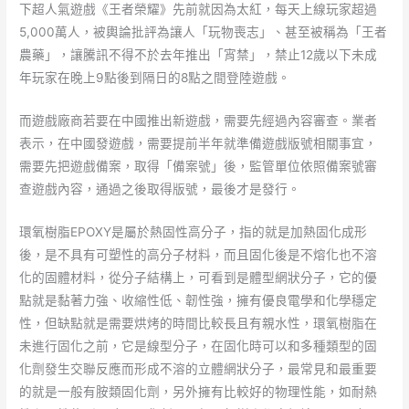
下超人氣遊戲《王者榮耀》先前就因為太紅，每天上線玩家超過
5,000萬人，被輿論批評為讓人「玩物喪志」、甚至被稱為「王者
農藥」，讓騰訊不得不於去年推出「宵禁」，禁止12歲以下未成
年玩家在晚上9點後到隔日的8點之間登陸遊戲。
而遊戲廠商若要在中國推出新遊戲，需要先經過內容審查。業者
表示，在中國發遊戲，需要提前半年就準備遊戲版號相關事宜，
需要先把遊戲備案，取得「備案號」後，監管單位依照備案號審
查遊戲內容，通過之後取得版號，最後才是發行。
環氧樹脂EPOXY是屬於熱固性高分子，指的就是加熱固化成形
後，是不具有可塑性的高分子材料，而且固化後是不熔化也不溶
化的固體材料，從分子結構上，可看到是體型網狀分子，它的優
點就是黏著力強、收縮性低、韌性強，擁有優良電學和化學穩定
性，但缺點就是需要烘烤的時間比較長且有親水性，環氧樹脂在
未進行固化之前，它是線型分子，在固化時可以和多種類型的固
化劑發生交聯反應而形成不溶的立體網狀分子，最常見和最重要
的就是一般有胺類固化劑，另外擁有比較好的物理性能，如耐熱