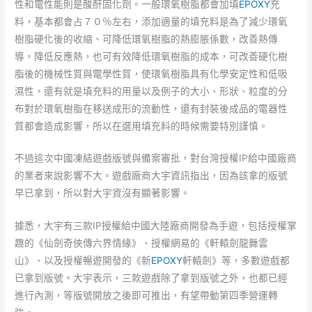
性和電性能則是酸酐固化劑。一般環氧樹脂都會加填
EPOXY
充
料，基本都會占７０％左右，添加適量的填充料是為了減少環氧
樹脂硬化後的收縮、可降低環氧樹脂的熱膨脹係數，改善熱傳
導，降低反應熱，也可有效降低環氧樹脂的成本，可改善硬化樹
脂後的機械性質與電學性質，使環氧樹脂具有化學安定性和低吸
濕性，還有就是填充料的用量以及例子的大小、形狀、粒度的分
布對於環氧樹脂在移送成形的流動性，還有封裝後成品的電器性
質都會造成影響，所以在選用填充料的時候需要特別謹慎。
不過這次中國凍結遊戲版號與備案審批，對台灣授權IP給中國廠商
的業者來說影響不大。遊戲廠商大宇資訊指出，因為該拿的版號
早已拿到，所以對大宇資沒有顯著影響。
據悉，大宇有三款IP授權給中國大陸廠商開發為手遊，包括授權掌
趣的《仙劍奇俠傳六界情緣》、授權網易的《軒轅劍龍舞雲
山》、以及授權暢遊開發的《新
EPOXY
軒轅劍》等，多數遊戲都
已拿到版號。大宇表示，三款遊戲除了拿到版號之外，也都已經
進行內測，等版號開放之後即可推出，有望帶動第四季營運轉