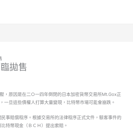
售
面臨拋售
，原因是在二○一四年倒閉的日本加密貨幣交易所Mt.Gox正
，一旦這些債權人打算大量變現，比特幣市場可能會崩跌。
展開民事賠償程序。根據交易所的法律程序正式文件，駭客事件的
幣與比特幣現金（ＢＣＨ）提出索賠。