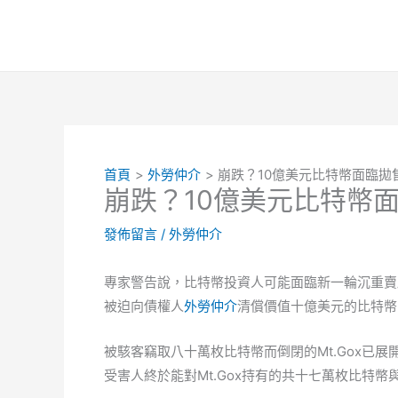
跳
至
主
要
內
容
首頁
外勞仲介
崩跌？10億美元比特幣面臨拋
崩跌？10億美元比特幣
發佈留言
/
外勞仲介
專家警告說，比特幣投資人可能面臨新一輪沉重賣壓
被迫向債權人
外勞仲介
清償價值十億美元的比特幣
被駭客竊取八十萬枚比特幣而倒閉的Mt.Gox已
受害人終於能對Mt.Gox持有的共十七萬枚比特