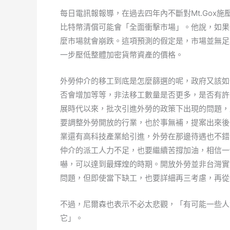
每日電訊報報導，在過去四年內不斷對Mt.Gox施
比特幣清償可能會「全面衝擊市場」。他說，如果
麼市場就會崩跌。這項預測的假定是，市場並無足
一步壓低整體加密貨幣資產的價格。
外勞仲介的移工到底是怎麼篩選的呢，政府又該如
否會增加等等，非法移工數量是否更多，是否有許
展時代以來，批次引進外勞的政策下出現的問題，
要調整外勞開放的行業，也於事無補，提案出來後
業還有高科技產業給引進，外勞在那邊待遇也不錯
仲介的派工人力不足，也要繼續苦撐加油，相信一
嚇，可以達到最輝煌的時期。開放外勞並非台灣實
問題，但即使當下缺工，也要詳細再三考慮，再從
不過，尼爾森也表示不必太悲觀，「有可能一些人
它」。