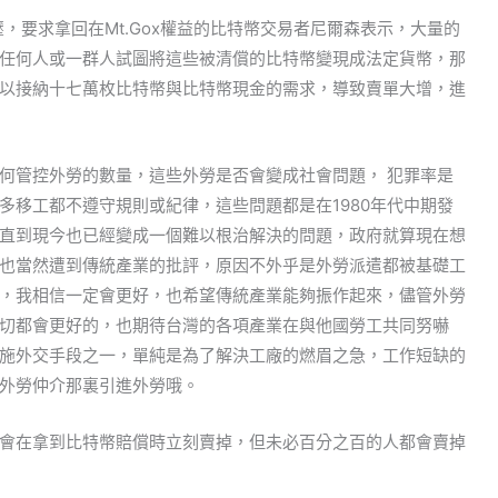
壓，要求拿回在Mt.Gox權益的比特幣交易者尼爾森表示，大量的
任何人或一群人試圖將這些被清償的比特幣變現成法定貨幣，那
以接納十七萬枚比特幣與比特幣現金的需求，導致賣單大增，進
何管控外勞的數量，這些外勞是否會變成社會問題， 犯罪率是
多移工都不遵守規則或紀律，這些問題都是在1980年代中期發
直到現今也已經變成一個難以根治解決的問題，政府就算現在想
也當然遭到傳統產業的批評，原因不外乎是外勞派遣都被基礎工
，我相信一定會更好，也希望傳統產業能夠振作起來，儘管外勞
切都會更好的，也期待台灣的各項產業在與他國勞工共同努嚇
施外交手段之一，單純是為了解決工廠的燃眉之急，工作短缺的
外勞仲介那裏引進外勞哦。
會在拿到比特幣賠償時立刻賣掉，但未必百分之百的人都會賣掉