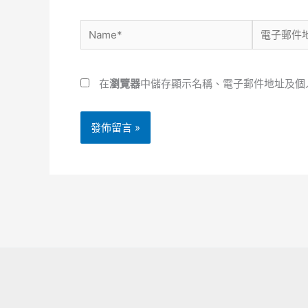
Name*
電
子
郵
在
瀏覽器
中儲存顯示名稱、電子郵件地址及個
件
地
址
*