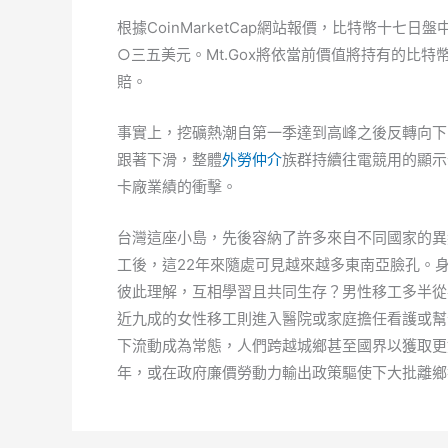
根據CoinMarketCap網站報價，比特幣十
○三五美元。Mt.Gox將依當前價值將持有的比
賠。
事實上，挖礦熱潮自第一季達到高峰之後反轉向下
跟著下滑，整體
外勞仲介
族群持續往電競用的顯示
卡廠業績的衝擊。
台灣這座小島，先後容納了許多來自不同國家的異
工後，這22年來隨處可見越來越多東南亞臉孔。
彼此理解，互相學習且共同生存？男性移工多半從
近九成的女性移工則進入醫院或家庭擔任看護或幫
下流動成為常態，人們跨越城鄉甚至國界以獲取更
年，或在政府廉價勞動力輸出政策驅使下大批離鄉