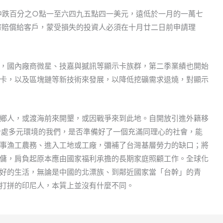
七日盤中跌百分之○點一至六四九五點四一美元，遠低於一月的一萬七
特幣賠償給客戶，蒙受損失的投資人必須在十月廿二日前申請理
，國內廠商微星、技嘉與撼訊等顯示卡族群，第二季業績也開始
卡，以及區塊鏈等新技術來發展，以降低挖礦需求退燒，對顯示
鄉人，或渡海前來開墾，或因戰爭來到此地。自開放引進外籍移
身處多元環境的我們，是否準備好了一個充滿同理心的社會，能
事漁工農務、進入工地或工廠，彌補了台灣基層勞力的缺口；將
傭，肩負起原本應由國家福利承擔的長期家庭照顧工作。全球化
好的生活，無論是中國的北漂族、到鄰近國家當「台幹」的青
打拼的印尼人，本質上並沒有什麼不同。