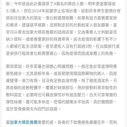
如：今年就由此計畫接受了4萬名的移民人數，明年更是要接收
3.2萬人，但在2024年就要停止這項計畫，這對許多學生跟預計安
排前往加拿大的朋友，會比較選擇困難。如果有這方面需要安排
的需求，建議提早規劃，並將制定好的計劃給家人朋友觀看，甚
至可以拿去加拿大移民推薦的諮詢店家，交由專業人士判斷是否
缺少資料，或者需要更好的待遇等等。這次疫情的影響下有不少
人都被打亂生活節奏，甚至還有人沒有打超過3劑，在出國旅行或
是安排行程商會比較需要擔心，因為疫情而造成身體上的負擔。
鄭旭棠說，許多家屬也很關心照護問題，一般在急診室處理時應
避免縫合，尤其是較年長，或長期使用類固醇藥物的病人，因皮
膚變薄、張力有限，且沒有足夠血液供應，除了徹底清潔外，可
將皮瓣的皮輕輕攤平，覆蓋於缺損部位，用矽膠敷料等非黏性的
敷料固定，必要時也可藉由彈性紗布施加壓力，白天可穿單層的
彈性絲襪，盡可能多休息，受傷的腿需水平抬高、高於髖關節，
並於受傷後兩天內回門診追蹤。
最
加拿大移民推薦
重要的是，長者的下肢應避免暴露在外，否則