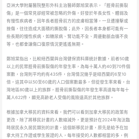
亞洲大學附屬醫院整形外科主治醫師鄭旭棠表示，「脛骨前撕裂
傷」是一個常見卻經常被忽略的外傷，好發於年長女性、體弱及
有慢性疾病者，因年長者脛骨前方的皮膚相當薄，一旦遭撞擊或
挫傷，往往造成大面積的撕脫傷；此外，因長者本身都可能有一
些長期的慢性疾病，如糖尿病、腎功能不全、周邊動脈血循不良
等，也都會讓傷口復原情況更遙遙無期。
鄭旭棠指出，比較紐西蘭與台灣健保資料庫統計數據，前者50歲
以上的民眾脛骨前撕裂傷的年發生率，為每十萬人約40到70件個
案數，台灣則平均約有435件，台灣情況幾乎是紐西蘭的6至10
倍，這其中以50至60歲的人口個案數最多，但從發生率來看，台
灣地區80歲以上的族群，脛骨前撕裂傷的年發生率高達每年每十
萬人622件，顯見高齡老人受傷的風險遠高於其他族群。
根據加拿大移民的資料來看，我們可以看到加拿大移民的政策有
更改，除了將移民計畫的人數縮減外，更是預計在2024年淘汰臨
時居民永久居民類別的計畫，這個新移民計畫，原先是給予在加
拿大持工作證或學生簽證的人，每年接受的人數都相當的多，例