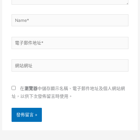
Name*
電
子
郵
網
件
站
地
網
址
址
*
在
瀏覽器
中儲存顯示名稱、電子郵件地址及個人網站網
址，以供下次發佈留言時使用。