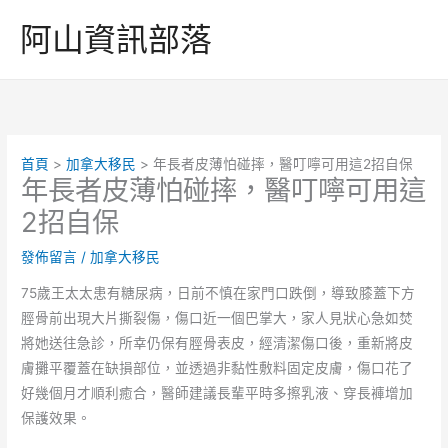
跳
阿山資訊部落
至
主
要
內
容
首頁
加拿大移民
年長者皮薄怕碰摔，醫叮嚀可用這2招自保
年長者皮薄怕碰摔，醫叮嚀可用這
2招自保
發佈留言
/
加拿大移民
75歲王太太患有糖尿病，日前不慎在家門口跌倒，導致膝蓋下方
脛骨前出現大片撕裂傷，傷口近一個巴掌大，家人見狀心急如焚
將她送往急診，所幸仍保有脛骨表皮，經清潔傷口後，重新將皮
膚攤平覆蓋在缺損部位，並透過非黏性敷料固定皮膚，傷口花了
好幾個月才順利癒合，醫師建議長輩平時多擦乳液、穿長褲增加
保護效果。