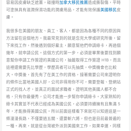
容易因皮膚缺乏遮蓋，碰撞時
加拿大移民推薦
造成撕裂傷，平時
可塗抹具有滋潤保濕功能的潤膚用品，才能有效保護
美國移民
皮
膚。
我很多在美國的朋友、員工、客人，都是因為各種不同的原因與
方法留在這個地方。我最常見到的就是念完大學或研究所後，留
下來找工作，然後遇到個好雇主，願意幫他們申請綠卡，再過個
幾年，就申請公民。這個方式的第一步，必須是畢業後要找到願
意幫你申請工作簽證的美國公司，抽籤取得工作簽證 H1B，而且
這裡還需要先比學歷，學歷高者可以先抽獎，中獎機會也比較
大。中獎後，首先有了在美工作的資格，接著需要公司來證明你
的條件比當地美國人好，公司非得用你不可，需要登報、登網站
正式的找人才，並真正的面試求職者，證明其他美國人都不合
格，只有你最優秀，公司才能進一步幫你申請綠卡。大家熟知的
綠卡其實並不代表已經成為美國公民，必須要持續擁有且集滿 5
年，才能換得美國公民。所以前面這樣看下來就可以知道這是一
條漫漫長路，不僅要過五關、還要斬六將，但也是目前最普遍的
一種。再來，就是從台灣被外派到美國來工作，如果幸運，同樣