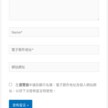
內
容...
Name*
電
子
郵
網
件
站
地
網
址
址
*
在
瀏覽器
中儲存顯示名稱、電子郵件地址及個人網站網
址，以供下次發佈留言時使用。