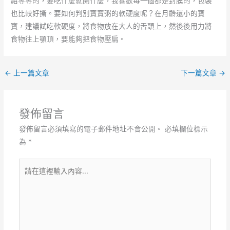
紹等等的，要吃什麼就開什麼，我喜歡每一個都是封膜的，包裝
也比較好撕。要如何判別寶寶粥的軟硬度呢？在月齡還小的寶
寶，建議試吃軟硬度，將食物放在大人的舌頭上，然後後用力將
食物往上顎頂，要能夠把食物壓扁。
←
上一篇文章
下一篇文章
→
發佈留言
發佈留言必須填寫的電子郵件地址不會公開。
必填欄位標示
為
*
請
在
這
裡
輸
入