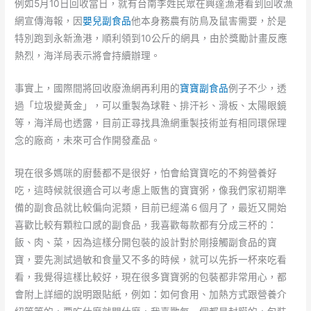
例如5月10日回收當日，就有台南李姓民眾在興達漁港看到回收漁
網宣傳海報，因
嬰兒副食品
他本身務農有防鳥及鼠害需要，於是
特別跑到永新漁港，順利領到10公斤的網具，由於獎勵計畫反應
熱烈，海洋局表示將會持續辦理。
事實上，國際間將回收廢漁網再利用的
寶寶副食品
例子不少，透
過「垃圾變黃金」，可以重製為球鞋、排汗衫、滑板、太陽眼鏡
等，海洋局也透露，目前正尋找具漁網重製技術並有相同環保理
念的廠商，未來可合作開發產品。
現在很多媽咪的廚藝都不是很好，怕會給寶寶吃的不夠營養好
吃，這時候就很適合可以考慮上販售的寶寶粥，像我們家初期準
備的副食品就比較偏向泥類，目前已經滿６個月了，最近又開始
喜歡比較有顆粒口感的副食品，我喜歡每款都有分成三杯的：
飯、肉、菜，因為這樣分開包裝的設計對於剛接觸副食品的寶
寶，要先測試過敏和食量又不多的時候，就可以先拆一杯來吃看
看，我覺得這樣比較好，現在很多寶寶粥的包裝都非常用心，都
會附上詳細的說明跟貼紙，例如：如何食用、加熱方式跟營養介