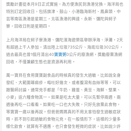
獎勵計畫從本月9日正式實施，為方便漁民到漁港兌換，海洋局也
特別訂定回收日，包括旗津、鼓山、小港臨海新村、鳳鼻頭、中
芸等南區漁港是星期三，北區漁港的興達、永新、彌陀與蚵子
寮，回收日則是星期四。
上月海洋局在蚵子寮漁港、彌陀濱海遊樂區舉辦淨海、淨灘，2天
有超過上千人參加，清出陸上垃圾735公斤、海底垃圾302公斤，
過去最高也曾1個月清出40
寶寶粥
0公斤的廢漁網，獎勵廢棄漁網
回收，不僅兼顧生態也是資源再利用。
萬一寶貝在食用寶寶副食品的時候真的發生大過敏，比如說全身
發紅、大範圍蕁麻疹，嘔吐好幾次，或者腹瀉有血絲等等，可以
跟醫師討論，通常兇手都是「牛奶、雞蛋、黃豆、海鮮、堅果、
小麥」這六種食物其一。如果是吃太大量，可以先暫停兩週，兩
週後再吃一口看看。如果吃一口也大失敗，只好先放棄此食物，
等寶寶一歲以後再說。但爸爸媽媽真的不用太害怕發生過敏症狀
時，抓不到引起過敏的食物元兇。在一般情形下，這樣的少量多
樣化飲食，就算有不適應，也只會發生輕微的症狀，比如說少許