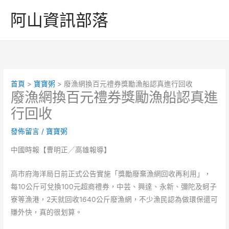
跳
阿山資訊部落
至
主
要
內
容
首頁
寶寶粥
廢漁網換百元禮券獎勵漁船認真進行回收
廢漁網換百元禮券獎勵漁船認真進
行回收
發佈留言
/
寶寶粥
中國時報【曹明正╱高雄報導】
高巿府海洋局日前正式公告實施「獎勵廢棄漁網回收再利用」，
每10公斤可兌換100元超商禮券，中芸、興達、永新、彌陀及蚵子
寮等漁港，2天就回收1640公斤廢漁網，不少漁民認為做環保還可
賺外快，真的很划算。