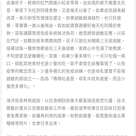
皮膚疹子、輕微的肛門周圍小紅疹等等，這些情形都不需要太在
意，畢竟下次吃到同樣食物，又是幾天以後了。如果症狀越來越
改善，表示耐受性慢慢在建立，如果過敏越演越烈，也只好放
棄，等寶寶一歲以後再說。假如給寶寶連續好幾天吃同樣的食
物，容易讓腸胃道免疫系統無法負荷，進而誘發過敏反應。以前
在門診，就聽到很多媽媽詢問，孩子只是吃米糊兩三天就過敏，
接著試每一種食物都是吃三天後過敏，害她心中充滿了挫敗感，
不知道要怎麼繼續吃。其實，如果少量多樣化，一天只吃個一兩
口，搭配其他食材也是少量的吃，就不會發生這種事情了。以免
疫學的概念而言，少量多樣化的免疫訓練，也是母乳寶寶不容易
過敏的原因之一，因為「媽媽吃甚麼，母乳中就有甚麼，而且少
量而多樣化」。
海洋局長林英斌說，以往漁網回收後大都直接送進焚化爐，這次
獎勵計畫另公告開放藝術工作者、農民或學術單位在回收日到漁
會免費索取，各種再利用的成果，如懸掛圖畫、裝置藝術或瓜果
種植等照片，也會分享出來。