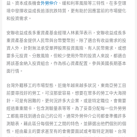
益、資本成長機會
外勞仲介
、緩和利率風險等三特性，在多空環
境中發揮收益成長追漲抗跌特質，更有助於因應當前的市場變化
和投資需求。
安聯收益成長多重資產基金經理人林素萍表示，安聯收益成長多
重資產基金提供人民幣與台幣雙幣別，除了適合有收益需求的投
資人外，針對無法承受單押股票投資風險、有人民幣需求，或想
要多元投資、分散風險，但較少使用外幣的投資人來說，都適合
將該基金納入投資組合，作為核心資產配置，參與美國長期基本
面行情。
台灣外籍移工的市場型態，近幾年越來越多狀況，東南亞勞工目
前要尋找好的勞工，可沒那麼容易，想要在眾多的勞工中大海撈
針，可是有困難的，更何況許多大企業，或是特定職位，會需要
經過重重關卡，包含測驗量表等等，為了妥善分配每一位外勞勞
工都能尋找到適合自己的公司，通常外勞仲介公司都會準備許多
測驗表，藉此區分每個勞工之間的特色，並篩選出他們個別的個
性，經由雇主的要求甚至有的會需要面試或考取特定測驗。台灣