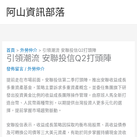
跳
阿山資訊部落
至
主
要
內
容
首頁
外勞仲介
引領潮流 安聯投信Q2打頭陣
引領潮流 安聯投信Q2打頭陣
發佈留言
/
外勞仲介
提前走在市場前面，安聯投信第二季打頭陣，推出安聯收益成長
多重資產基金，策略主要訴求多重資產概念，並委任集團旗下研
發出投資黃金比例的收益成長團隊操作管理，由原班人馬全新打
造台幣、人民幣兩種幣別，以期提供台灣投資人更多元化的選
擇，提前掌握市場趨勢脈動。
安聯投信表示，收益成長策略因採取均衡布局股票、高收益債券
及可轉換公司債等三大美元資產，有助於同步掌握持續現金流收