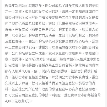
近幾年新創公司越來越多，開公司成為了許多年輕人創業的夢想
之一。當然，如果您想設立公司的話，那就一定要知道該如何申
請公司登記？公司登記申請又需要哪些文件？申請的流程又是如
何？我們也簡單為您做介紹，讓您可以快速瞭解公司設立流程。
首先，在設立公司前需要先決定公司的主要負責人，該負責人必
需可以引導公司的發展方向及決策，並且可以履行對公司的營運
及義務責任。一間公司的名稱也可以說是企業的核心所在，當您
在正式做公司登記前，建議您可以事先想好大約3-5 組的公司名
稱，公司的名稱設立完成後，就可以至銀行辦理開戶，需攜帶印
章、雙證件、公司/商業登記預查函，將資本額存入帳戶並申辦登
記完成後，便可將銀行名稱改為正式公司名稱。通常將公司資本
額存入帳戶3天後，便可申請存款餘額證明，並請會計師進行驗
資，簽核資本額查核簽證報告，以證明公司資本的真實性。當您
完成以上步驟後，就可以接著準備公司設立登記申請所需的資
料，並前往公司所在地市政府的聯合服務中心商業登記處辦理，
即可完成公司設立登記的申請。※提醒：登記費以資本額每新台幣
4,000元收費1元。