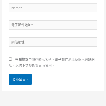
Name*
電
子
郵
網
件
站
地
網
址
址
*
在
瀏覽器
中儲存顯示名稱、電子郵件地址及個人網站網
址，以供下次發佈留言時使用。