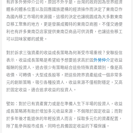
有許多外勞仲介公司，原因不外乎是，台灣的政府因為世界經濟
體系的體系位置以及回應國族建構的經濟操作而決定了東南亞作
為國內移工市場的來源國，這樣的決定也讓桃園成為大多數東南
亞移工聚集的地方，更是發展成獨特的東南亞商圈，不僅交通便
利也有許多東南亞店家提供東南亞商品可供消費，也讓這些移工
可以回味家鄉的感覺。
對於訴求三強資產的收益成長策略為何漸受市場重視？安聯投信
表示，收益成長策略是希望給予想要追求高於固
外勞仲介
定收益
報酬的投資人，過去很少有策略結合這些特殊資產類別，像是高
收債、可轉債、大型成長股等，把這些跨界資產組成一個非常多
元的創新策略，吸引各種投資人，收益來源不僅相對穩定，又高
於固定收益，適合追求收益的投資人。
譬如：對於已有資產實力或是在準備人生下半場的投資人，收益
成長策略將有助於增加多元收益來源，不侷限於固定收益；而對
於多年後才能退休的年輕投資人而言，採取多元化的資產配置，
除了能參與股市成長，同時也具備固定收益的下檔保護。