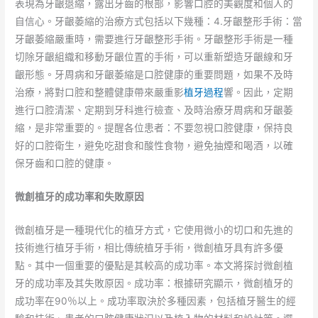
表現為牙齦退縮，露出牙齒的根部，影響口腔的美觀度和個人的
自信心。牙齦萎縮的治療方式包括以下幾種：4.牙齦整形手術：當
牙齦萎縮嚴重時，需要進行牙齦整形手術。牙齦整形手術是一種
切除牙齦組織和移動牙齦位置的手術，可以重新塑造牙齦線和牙
齦形態。牙周病和牙齦萎縮是口腔健康的重要問題，如果不及時
治療，將對口腔和整體健康帶來嚴重影
植牙過程
響。因此，定期
進行口腔清潔、定期到牙科進行檢查、及時治療牙周病和牙齦萎
縮，是非常重要的。提醒各位患者：不要忽視口腔健康，保持良
好的口腔衛生，避免吃甜食和酸性食物，避免抽煙和喝酒，以確
保牙齒和口腔的健康。
微創植牙的成功率和失敗原因
微創植牙是一種現代化的植牙方式，它使用微小的切口和先進的
技術進行植牙手術，相比傳統植牙手術，微創植牙具有許多優
點。其中一個重要的優點是其較高的成功率。本文將探討微創植
牙的成功率及其失敗原因。成功率：根據研究顯示，微創植牙的
成功率在90％以上。成功率取決於多種因素，包括植牙醫生的經