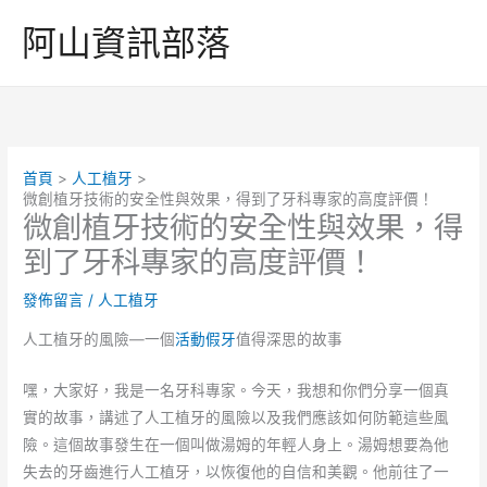
跳
阿山資訊部落
至
主
要
內
容
首頁
人工植牙
微創植牙技術的安全性與效果，得到了牙科專家的高度評價！
微創植牙技術的安全性與效果，得
到了牙科專家的高度評價！
發佈留言
/
人工植牙
人工植牙的風險—一個
活動假牙
值得深思的故事
嘿，大家好，我是一名牙科專家。今天，我想和你們分享一個真
實的故事，講述了人工植牙的風險以及我們應該如何防範這些風
險。這個故事發生在一個叫做湯姆的年輕人身上。湯姆想要為他
失去的牙齒進行人工植牙，以恢復他的自信和美觀。他前往了一