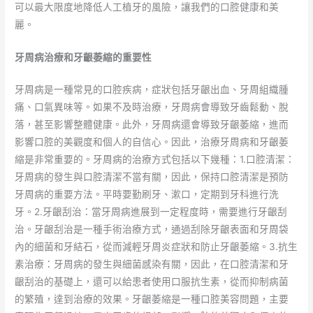
可以最大限度地降低人工植牙的風險，讓我們的口腔健康和美
麗。
牙周病治療和牙齦萎縮的重要性
牙周病是一種常見的口腔疾病，症狀包括牙齦出血、牙周組織腫
痛、口氣異味等。如果不及時治療，牙周病會導致牙齒鬆動、脫
落，甚至影響整體健康。此外，牙周病還會導致牙齦萎縮，進而
影響口腔的美觀度和個人的自信心。因此，治療牙周病和牙齦萎
縮是非常重要的。牙周病的治療方式包括以下幾種：1.口腔清潔：
牙周病的發生與口腔清潔不當有關，因此，保持口腔清潔是預防
牙周病的重要方法。平時要勤刷牙、漱口，定期到牙科進行洗
牙。2.牙齦刮治：當牙周病進展到一定程度時，需要進行牙齦刮
治。牙齦刮治是一種手術治療方式，通過刮除牙齦表面和牙周袋
內的細菌和牙結石，從而減輕牙周炎症狀和防止牙齦萎縮。3.抗生
素治療：牙周病的發生與細菌感染有關，因此，在口腔清潔和牙
齦刮治的基礎上，還可以給患者使用口服抗生素，從而抑制病菌
的繁殖，達到治療的效果。牙齦萎縮是一種口腔美容問題，主要