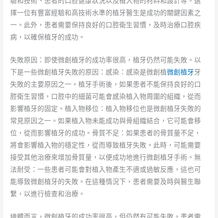
驗和技術、患者的口腔健康狀況以及植入物的材料和設計等。選
擇一位有豐富經驗和高技術水準的植牙醫生是成功的關鍵因素之
一。此外，患者需要保持良好的口腔衛生習慣，及時治療口腔疾
病，以確保植牙的成功。
失敗原因：即使微創植牙的成功率很高，植牙仍然可能失敗。以
下是一些微創植牙失敗的原因：感染：感染是微創植
微創植牙
牙
失敗的主要原因之一。植牙手術後，如果患者不能保持良好的口
腔衛生習慣，口腔中的細菌可能會感染植入物周圍的組織，從而
影響植牙的固定。植入物移位：植入物移位也是微創植牙失敗的
常見原因之一。如果植入物未能成功與骨組織結合，它可能會移
位，從而影響植牙的成功。骨質不足：如果患者的骨質量不足，
將會影響植入物的穩定性，從而導致植牙失敗。此時，可能需要
接受其他治療來增加骨質量，以便成功地進行微創植牙手術。無
法耐受：一些患者可能會對植入物產生不適或過敏反應，這也可
能導致微創植牙的失敗。在這種情況下，患者需要及時與醫生聯
繫，以進行檢查和治療。
總體而言，微創植牙的成功率很高，但仍然有可能失敗。患者需