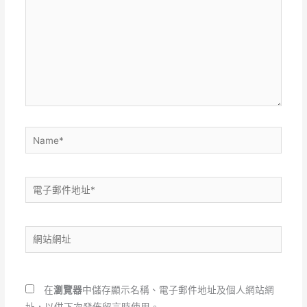
裡
輸
入
內
容...
Name*
電
子
郵
網
件
站
地
網
址
址
*
在
瀏覽器
中儲存顯示名稱、電子郵件地址及個人網站網
址，以供下次發佈留言時使用。