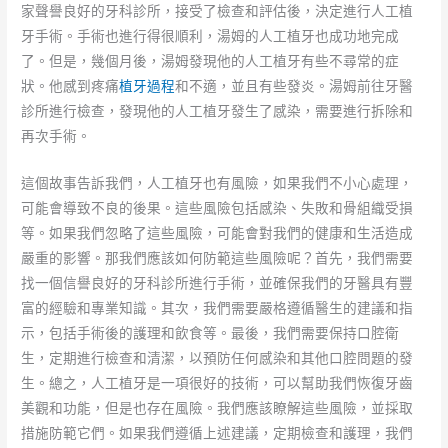
家聲譽良好的牙科診所，接受了檢查和評估後，決定進行人工植
牙手術。手術也進行得很順利，湯姆的人工植牙也成功地完成
了。但是，幾個月後，湯姆發現他的人工植牙有些不尋常的症
狀。他感到疼痛
植牙過程
和不適，並且有些發炎。湯姆前往牙醫
診所進行檢查，發現他的人工植牙發生了感染，需要進行拆除和
再次手術。
這個故事告訴我們，人工植牙也有風險，如果我們不小心處理，
可能會導致不良的後果。這些風險包括感染、失敗和骨組織受損
等。如果我們忽略了這些風險，可能會對我們的健康和生活造成
嚴重的影響。那我們應該如何防範這些風險呢？首先，我們需要
找一個信譽良好的牙科診所進行手術，並確保我們的牙醫具有豐
富的經驗和專業知識。其次，我們需要嚴格遵循醫生的建議和指
示，包括手術後的護理和飲食等。最後，我們需要保持口腔衛
生，定期進行檢查和清潔，以預防任何感染和其他口腔問題的發
生。總之，人工植牙是一項很好的技術，可以幫助我們恢復牙齒
美觀和功能，但是也存在風險。我們應該瞭解這些風險，並採取
措施防範它們。如果我們遵循上述建議，定期檢查和護理，我們