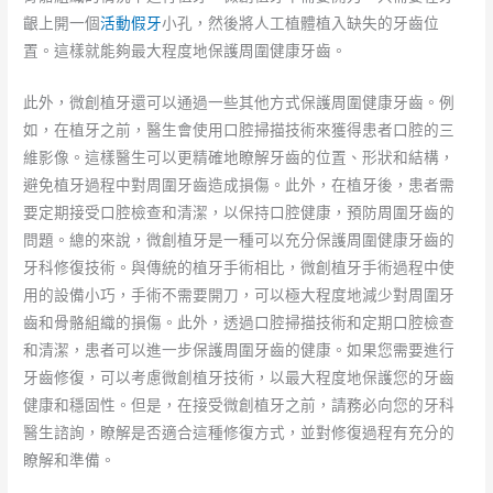
齦上開一個
活動假牙
小孔，然後將人工植體植入缺失的牙齒位
置。這樣就能夠最大程度地保護周圍健康牙齒。
此外，微創植牙還可以通過一些其他方式保護周圍健康牙齒。例
如，在植牙之前，醫生會使用口腔掃描技術來獲得患者口腔的三
維影像。這樣醫生可以更精確地瞭解牙齒的位置、形狀和結構，
避免植牙過程中對周圍牙齒造成損傷。此外，在植牙後，患者需
要定期接受口腔檢查和清潔，以保持口腔健康，預防周圍牙齒的
問題。總的來說，微創植牙是一種可以充分保護周圍健康牙齒的
牙科修復技術。與傳統的植牙手術相比，微創植牙手術過程中使
用的設備小巧，手術不需要開刀，可以極大程度地減少對周圍牙
齒和骨骼組織的損傷。此外，透過口腔掃描技術和定期口腔檢查
和清潔，患者可以進一步保護周圍牙齒的健康。如果您需要進行
牙齒修復，可以考慮微創植牙技術，以最大程度地保護您的牙齒
健康和穩固性。但是，在接受微創植牙之前，請務必向您的牙科
醫生諮詢，瞭解是否適合這種修復方式，並對修復過程有充分的
瞭解和準備。