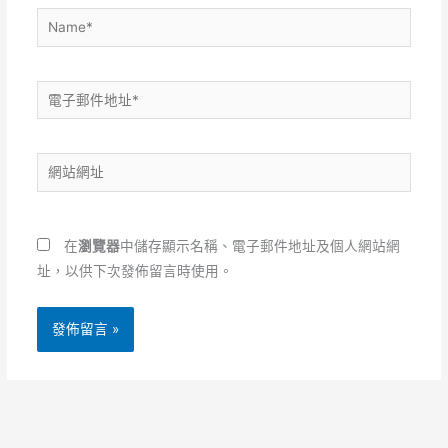
Name*
電
子
郵
網
件
站
地
網
址
址
*
在
瀏覽器
中儲存顯示名稱、電子郵件地址及個人網站網
址，以供下次發佈留言時使用。