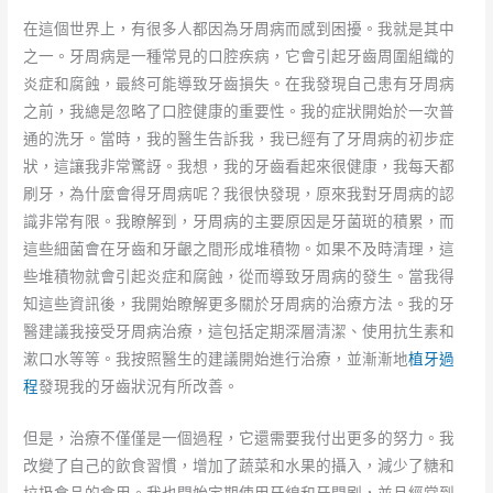
在這個世界上，有很多人都因為牙周病而感到困擾。我就是其中
之一。牙周病是一種常見的口腔疾病，它會引起牙齒周圍組織的
炎症和腐蝕，最終可能導致牙齒損失。在我發現自己患有牙周病
之前，我總是忽略了口腔健康的重要性。我的症狀開始於一次普
通的洗牙。當時，我的醫生告訴我，我已經有了牙周病的初步症
狀，這讓我非常驚訝。我想，我的牙齒看起來很健康，我每天都
刷牙，為什麼會得牙周病呢？我很快發現，原來我對牙周病的認
識非常有限。我瞭解到，牙周病的主要原因是牙菌斑的積累，而
這些細菌會在牙齒和牙齦之間形成堆積物。如果不及時清理，這
些堆積物就會引起炎症和腐蝕，從而導致牙周病的發生。當我得
知這些資訊後，我開始瞭解更多關於牙周病的治療方法。我的牙
醫建議我接受牙周病治療，這包括定期深層清潔、使用抗生素和
漱口水等等。我按照醫生的建議開始進行治療，並漸漸地
植牙過
程
發現我的牙齒狀況有所改善。
但是，治療不僅僅是一個過程，它還需要我付出更多的努力。我
改變了自己的飲食習慣，增加了蔬菜和水果的攝入，減少了糖和