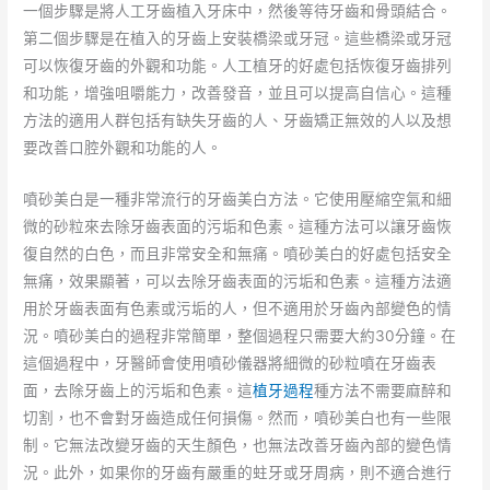
一個步驟是將人工牙齒植入牙床中，然後等待牙齒和骨頭結合。
第二個步驟是在植入的牙齒上安裝橋梁或牙冠。這些橋梁或牙冠
可以恢復牙齒的外觀和功能。人工植牙的好處包括恢復牙齒排列
和功能，增強咀嚼能力，改善發音，並且可以提高自信心。這種
方法的適用人群包括有缺失牙齒的人、牙齒矯正無效的人以及想
要改善口腔外觀和功能的人。
噴砂美白是一種非常流行的牙齒美白方法。它使用壓縮空氣和細
微的砂粒來去除牙齒表面的污垢和色素。這種方法可以讓牙齒恢
復自然的白色，而且非常安全和無痛。噴砂美白的好處包括安全
無痛，效果顯著，可以去除牙齒表面的污垢和色素。這種方法適
用於牙齒表面有色素或污垢的人，但不適用於牙齒內部變色的情
況。噴砂美白的過程非常簡單，整個過程只需要大約30分鐘。在
這個過程中，牙醫師會使用噴砂儀器將細微的砂粒噴在牙齒表
面，去除牙齒上的污垢和色素。這
植牙過程
種方法不需要麻醉和
切割，也不會對牙齒造成任何損傷。然而，噴砂美白也有一些限
制。它無法改變牙齒的天生顏色，也無法改善牙齒內部的變色情
況。此外，如果你的牙齒有嚴重的蛀牙或牙周病，則不適合進行