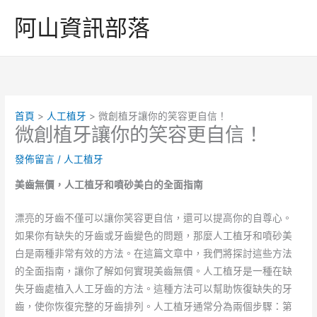
跳
阿山資訊部落
至
主
要
內
容
首頁
人工植牙
微創植牙讓你的笑容更自信！
微創植牙讓你的笑容更自信！
發佈留言
/
人工植牙
美齒無價，人工植牙和噴砂美白的全面指南
漂亮的牙齒不僅可以讓你笑容更自信，還可以提高你的自尊心。
如果你有缺失的牙齒或牙齒變色的問題，那麼人工植牙和噴砂美
白是兩種非常有效的方法。在這篇文章中，我們將探討這些方法
的全面指南，讓你了解如何實現美齒無價。人工植牙是一種在缺
失牙齒處植入人工牙齒的方法。這種方法可以幫助恢復缺失的牙
齒，使你恢復完整的牙齒排列。人工植牙通常分為兩個步驟：第