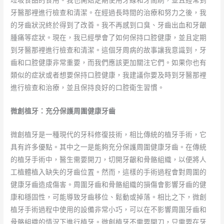
垃圾食品的食用。我也開始定期使用牙線和牙間刷，並且經常到
牙醫那裡進行檢查和清潔。在經過長時間的治療和努力之後，我
的牙齒狀況終於得到了改善。我不再感到口臭、牙齒出血和牙齦
腫痛等症狀。現在，我已經學會了如何保持口腔健康，並且定期
到牙醫那裡進行檢查和清潔。這個牙周病的故事讓我意識到，牙
齒和口腔健康非常重要，而我們應該更加關注它們。如果你也有
類似的症狀或者想要保持口腔健康，我建議你要及時到牙醫那裡
進行檢查和治療，並且保持良好的口腔衛生習慣。
微創植牙：充分保護周圍健康牙齒
微創植牙是一種現代的牙科修復技術，相比傳統的植牙手術，它
具有許多優點。其中之一是能夠充分保護周圍健康牙齒。在傳統
的植牙手術中，醫生需要開刀，切開牙齦和骨骼組織，以便將人
工植體植入缺失的牙齒位置。然而，這樣的手術過程會對周圍的
健康牙齒造成傷害。周圍牙齒和骨骼組織的損傷會影響牙齒的健
康和穩固性，可能導致牙齒移位、鬆動或掉落。相比之下，微創
植牙手術過程中使用的設備非常小巧，可以在不影響周圍牙齒和
骨骼組織的情況下進行植牙。微創植牙不需要開刀，只需要在牙