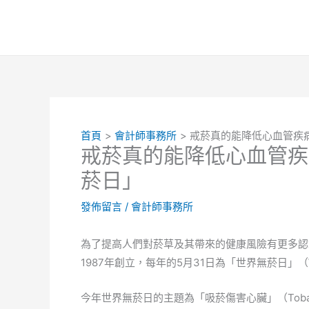
跳
至
主
要
內
容
首頁
會計師事務所
戒菸真的能降低心血管疾
戒菸真的能降低心血管疾
菸日」
發佈留言
/
會計師事務所
為了提高人們對菸草及其帶來的健康風險有更多認
1987年創立，每年的5月31日為「世界無菸日」（Worl
今年世界無菸日的主題為「吸菸傷害心臟」（Tobac