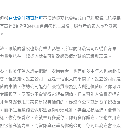
但卻
台北會計師事務所
不清楚吸菸也會造成自己和配偶心肌梗塞
有高達2到7倍的心血管疾病死亡風險；吸菸者的家人長期暴露
。
濟、環境的發展也都有重大影響，所以防制菸害可以從自身做
力量集結在一起或許就有可能改變整個地球的環境與現況。
奏，很多年輕人想要把握一次衝看看，也有許多中年人也藉此換
會，但該如何設立公司，就是一個很大的學問了，設立公司就是
值的事情，你的公司能有什麼特質來為別人創造價值呢？你可以
太順暢了，反而你不會覺得它很有價值，但其實別人會覺得很它
才會突然發現原來它是很有價值的，你設立公司就是為了選擇讓
，而不是為賺錢去做那些讓你心煩意亂，甚至是被強迫，憂鬱的
樣，你有多愛它，它就會有多愛你，你有多保護它，它也會用它
但它卻充滿力量，而當你真正重視你的公司，你可以為它奮不顧