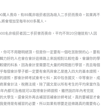
00萬人喪命，有89萬非吸菸者因為吸入二手菸而喪命。如果再不
人將會增加至每年800多萬人。
600名非吸菸者因二手菸害而喪命，平均不到20分鐘就有1人因
，你可不用聰明絕頂，但是你一定要有一個吃苦耐勞的心，要有
輯力好的人也會在會計這條路上來說相對比較吃香，會讓你的學
較硬的科系，因為會計室需要花大量的時間進行學習，而且每個
乎每個會計學子都一定要有會丙與會乙是進入四大的基本證照，
的證照，那會計師考試會考七科，其中包含國文、中等會計、成
商業會計法、稅務法規，除了國文是以所有考生的平均來當作及
四年內都可及格就可以取得會計師證照，雖然說四年內考完就
的大學生，還會另外再去補習班補會計師考試，真的要補習才會
我覺得是有補習的必要，所以如果有想要走這條路真的需要有心