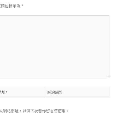
填欄位標示為
*
網
站
網
人網站網址，以供下次發佈留言時使用。
址