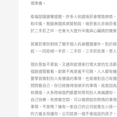
理準備。
衛福部國健署提醒，許多人知道吸菸會導致肺癌，
和中風。根據美國疾病管制局，吸菸者比非吸菸者
於二手菸之中，也會大大提升中風與心臟病的機會
其實菸害防制除了關乎個人的身體健康外，對於經
起，一同拒絕一手菸、二手菸、三手菸危害，眾人
現在景氣不景氣，又遇到疫情來打壞大家的生活節
個跑道闖看看，創業不再是遙不可期，人人都有機
要學習做對別人有價值的事情，也是做對自己有價
問問看自己，你已經做得很順手的事情，就是因為
有價值，大多時候我們都要到等到別人來稱讚你，
自己快樂、有想像空間，可以做燃起你熱情的事情
事情，不是嗎？擁有一家自己的公司就像生小孩一
的力量去保護你，公司就是一個不會說話的孩子，