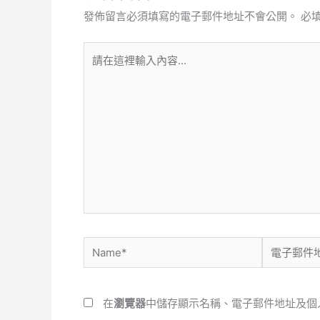
發佈留言必須填寫的電子郵件地址不會公開。
必
請
在
這
裡
輸
入
內
容...
Name*
電
子
郵
在
瀏覽器
中儲存顯示名稱、電子郵件地址及個
件