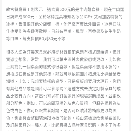
故宮餐廳員工則表示，過去賣500元的是牛肉麵套餐，現在牛肉麵
已調降成390元。至於冰棒是高雄知名冰品ICE+ 艾司加店特製的
冰棒，售價跟其他分店都一樣，他們沒有賣比外面貴，冰棒口味
佳也受到許多遊客歡迎，目前有西瓜、鳳梨、百香果及花生牛奶
等口味，每支售價60到80元不等。
很多人認為訂製家具就必須從材質跟配色還有樣式開始選，但其
實憑空想像非常難，我們可以藉由圖片去做發想或更改，比如你
上網找到一個桌面的樣式你很喜歡，但是桌面你不想用木製的，
想換成石板或是其他選擇，那就可以依照圖片把想法比達給業者
知道，比如：我想要這樣的桌型，可是桌板想要用大理石，你們
有其他成品或是圖片可以參考嗎？這種方式去決定訂製家具的成
品比較有方向，當然也可以在訂製家具的現場選購成品，並更改
部分配色，例如：可以詢問現場的灰色布質椅，但原先椅腳為灰
色或白色，你可以跟業者討論，是否可以噴漆將椅腳更改為黑
色，也更符合整個裝潢跟地板的配色，藉由這樣更改也是客製化
及訂製家具的一種方式，比起直接去品牌家具選購，也多了許多