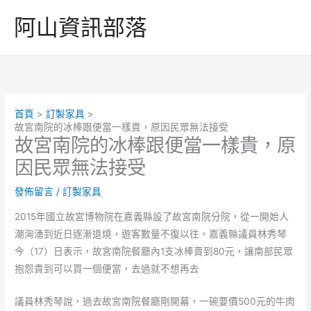
跳
阿山資訊部落
至
主
要
內
容
首頁
訂製家具
故宮南院的冰棒跟便當一樣貴，原因民眾無法接受
故宮南院的冰棒跟便當一樣貴，原
因民眾無法接受
發佈留言
/
訂製家具
2015年國立故宮博物院在嘉義縣設了故宮南院分院，從一開始人
潮洶湧到近日逐漸退燒，遊客數量不復以往。嘉義縣議員林秀琴
今（17）日表示，故宮南院餐廳內1支冰棒賣到80元，讓南部民眾
抱怨貴到可以買一個便當，去過就不想再去
議員林秀琴說，過去故宮南院餐廳剛開幕，一碗要價500元的牛肉