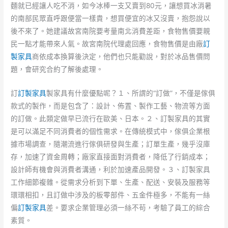
麵就已經讓人吃不消，如今冰棒一支又賣到80元，讓想買冰消暑
的南部民眾直呼跟便當一樣貴，想買便宜的冰又沒賣，抱怨說以
後不來了。她建議故宮南院要考量南北消費差距，食物售價要親
民一點才能帶來人氣。故宮南院代理處回應，食物售價是由廠
訂
製家具
商依成本換算後決定，他們也只能勸說，對於冰品售價問
題，會研究合約了解後處理。
訂
訂製家具
製家具有什麼優點呢？１、所謂的“訂做”，不僅是傢俱
款式的製作，而是包含了：設計、佈置、製作工藝、物流等方面
的訂做。此類定做早已流行在歐美、日本。２、訂製家具的其實
是可以滿足不同消費者的個性需求。在傳統模式中，傢俱企業根
據市場調查，隨潮流進行傢俱研發與生產；訂單生產，幾乎沒庫
存，加速了資金周轉；廠家直接面對消費者，降低了行銷成本；
設計師有機會與消費者溝通，利於加速產品開發。３、訂製家具
工作細節複雜。從需求分析到下單、生產、配送、安裝及服務等
環環相扣，且訂做中涉及的板零部件、五金件極多，不能有一絲
偏
訂製家具
差。要求企業管理必須一絲不苟，考驗了員工的綜合
素質。