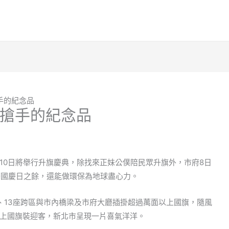
手的紀念品
搶手的紀念品
10日將舉行升旗慶典，除找來正妹公僕陪民眾升旗外，市府8日
慶國慶日之餘，還能做環保為地球盡心力。
、13座跨區與市內橋梁及市府大廳插掛超過萬面以上國旗，隨風
上國旗裝迎客，新北市呈現一片喜氣洋洋。