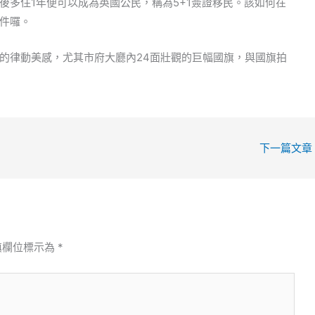
後多住1年便可以成為英國公民，稱為5+1簽證移民。該如何在
件囉。
的律動美感，尤其市府大廳內24面壯觀的巨幅國旗，與國旗拍
下一篇文章
填欄位標示為
*