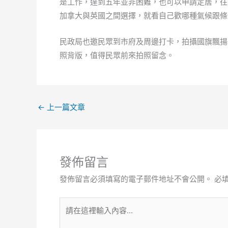
是工作，達到五年並非困難，也可以申請定居，往
加拿大與英國之間選擇，就看自己歡哪種氣候跟條
民政局也邀民眾到市府及周邊打卡，拍攝國旗飄揚
照背版，值得民眾前來拍照留念。
←
上一篇文章
發佈留言
發佈留言必須填寫的電子郵件地址不會公開。
必
請
在