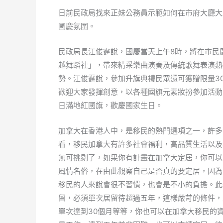
日前民政局找來正妹公務員示範如何在市府大廳大
國慶氛圍。
民政局長江俊霆說，國慶當天上午8時，將在市民
越舞蹈社」，帶來精采樂曲演奏及傳統歌舞表演熱
勢。江俊霆說，參加升旗典禮民眾還可獲贈限量3
歡迎大家發揮創意，以各種國旗元素妝扮參加活動
日滿地紅國旗，歡慶國家生日。
加拿大在香港人中，是移民的熱門選項之一，許多
看，移民加拿大有許多社會福利，高品質生活以及
無可挑剔了，如果你有計畫在加拿大定居，你可以
風情名俗，在由此觀察自己是否真的要定居，因為
移民的人來說會很不習慣，也會是不小的負擔。此
留，必須單次居留待超過五年，這樣嚴苛的條件，
單次達到30個月等等，你也可以在加拿大移民的