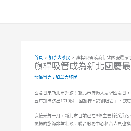
跳
至
主
要
內
容
首頁
加拿大移民
旗桿吸管成為新北國慶最搶
旗桿吸管成為新北國慶最
發佈留言
/
加拿大移民
國慶日來新北市升旗！新北市府擴大慶祝國慶日，
宣布加碼送出1010份「國旗桿不鏽鋼吸管」，歡
迎接光輝十月，新北市目前已在8條主要幹道道路
飄揚的旗海非常壯觀，聯合服務中心櫃台人員也換