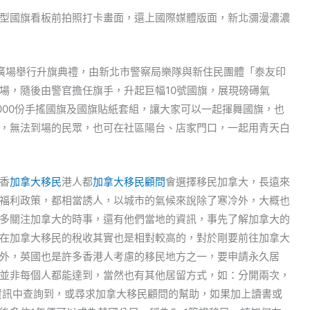
型國旗看板前拍照打卡畫面，還上國際媒體版面，新北瀰漫濃濃
廣場舉行升旗典禮，由新北市警察局樂隊與新住民團體「泰友印
場，隨後由警官擔任旗手，升起巨幅10號國旗，展現磅礡氣
000份手搖國旗及國旗貼紙套組，讓大家可以一起揮舞國旗，也
，無法到場的民眾，也可在社區陽台、店家門口，一起用青天白
香
加拿大移民
港人都
加拿大移民顧問
會選擇移民加拿大，長遠來
福利政策，都相當誘人，以城市的氣候來說除了寒冷外，大概也
多關注加拿大的時事，還有他們當地的資訊，事先了解加拿大的
在加拿大移民的稅收其實也是相對較高的，對於剛要前往加拿大
外，英國也是許多香港人考慮的移民地方之一，要申請永久居
並非每個人都能達到，當然也有其他居留方式，如：分開兩次，
資訊中查詢到，或尋求加拿大移民顧問的幫助，如果加上讀書或