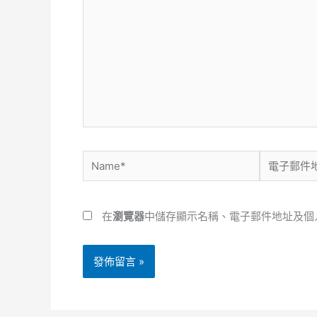
這
裡
輸
入
內
容...
Name*
電
子
郵
在
瀏覽器
中儲存顯示名稱、電子郵件地址及個
件
地
址
*