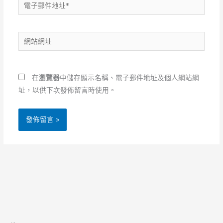
電
子
郵
網
件
站
地
網
址
址
*
在
瀏覽器
中儲存顯示名稱、電子郵件地址及個人網站網
址，以供下次發佈留言時使用。