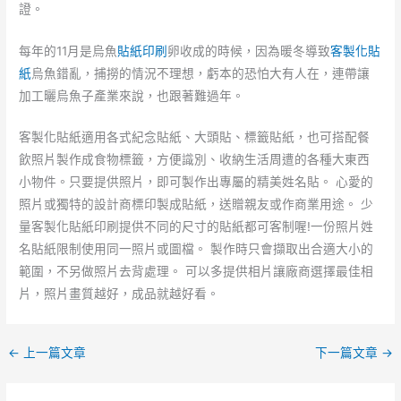
證。
每年的11月是烏魚
貼紙印刷
卵收成的時候，因為暖冬導致
客製化貼
紙
烏魚錯亂，捕撈的情況不理想，虧本的恐怕大有人在，連帶讓
加工曬烏魚子產業來說，也跟著難過年。
客製化貼紙適用各式紀念貼紙、大頭貼、標籤貼紙，也可搭配餐
飲照片製作成食物標籤，方便識別、收納生活周遭的各種大東西
小物件。只要提供照片，即可製作出專屬的精美姓名貼。 心愛的
照片或獨特的設計商標印製成貼紙，送贈親友或作商業用途。 少
量客製化貼紙印刷提供不同的尺寸的貼紙都可客制喔!一份照片姓
名貼紙限制使用同一照片或圖檔。 製作時只會擷取出合適大小的
範圍，不另做照片去背處理。 可以多提供相片讓廠商選擇最佳相
片，照片畫質越好，成品就越好看。
←
上一篇文章
下一篇文章
→