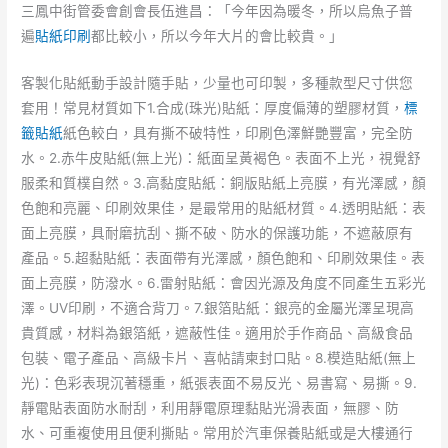
三鳳中街管委會創會長伍進昌：「今年因為暖冬，所以烏魚子普
遍
貼紙印刷
都比較小，所以今年大片的會比較貴。」
客製化貼紙動手設計隨手貼，少量也可印製，多種款型尺寸供您
套用！常見材質如下1.合成(珠光)貼紙：厚度偏薄的塑膠材質，
標
籤貼紙
紙色較白，具有撕不破特性，印刷色澤鮮艷豐富，完全防
水。2.赤牛皮貼紙(無上光)：紙面呈黃褐色。表面不上光，視覺舒
服柔和質樸自然。3.高黏度貼紙：銅版貼紙上亮膜，有光澤感，顏
色飽和亮麗、印刷效果佳，是最常用的貼紙材質。4.透明貼紙：表
面上亮膜，具耐磨抗刮、撕不破、防水的保護功能，不遮蔽原有
產品。5.超黏貼紙：表面帶有光澤感，顏色飽和、印刷效果佳。表
面上亮膜，防潑水。6.雷射貼紙：會因光源及角度不同產生五彩光
澤。UV印刷，不適合背刀。7.銀箔貼紙：銀亮的金屬光澤呈現高
貴質感，材料為銀箔紙，遮蔽性佳。適用於手作商品、高級食品
包裝、電子產品、高級卡片、喜帖請柬封口貼。8.模造貼紙(無上
光)：色彩表現沉著穩重，紙張表面不易反光、易書寫、易撕。9.
靜電貼表面防水耐刮，利用靜電原理黏貼光滑表面，無膠、防
水、可重複使用且便利撕貼。常用於汽車保養貼紙或是大樓通行