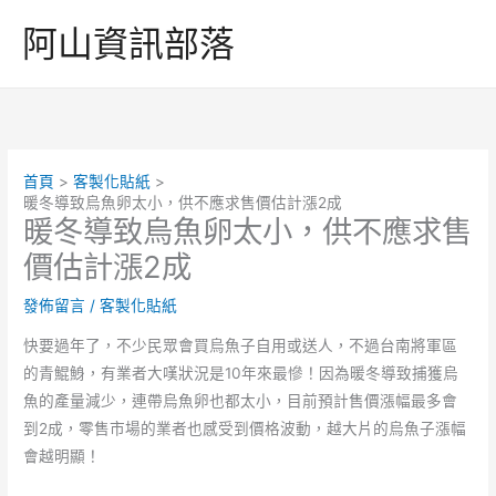
跳
阿山資訊部落
至
主
要
內
容
首頁
客製化貼紙
暖冬導致烏魚卵太小，供不應求售價估計漲2成
暖冬導致烏魚卵太小，供不應求售
價估計漲2成
發佈留言
/
客製化貼紙
快要過年了，不少民眾會買烏魚子自用或送人，不過台南將軍區
的青鯤鯓，有業者大嘆狀況是10年來最慘！因為暖冬導致捕獲烏
魚的產量減少，連帶烏魚卵也都太小，目前預計售價漲幅最多會
到2成，零售市場的業者也感受到價格波動，越大片的烏魚子漲幅
會越明顯！