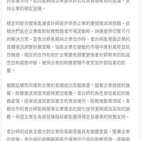
的發展方向，從而能夠為企業提供針對性且長期有效的建議，支
持企業的穩定發展。
穩定的配合關係能讓會計師逐步熟悉企業的運營需求與挑戰，這
樣他們能在企業面對財務問題或市場波動時，快速提供切實可行
的解決方案。當會計師長期與企業合作時，會計師能根據企業的
具體情況調整財務策略，協助企業在變動的市場中應對風險並抓
住機遇。穩定的合作有助於企業避免頻繁更換會計師帶來的知識
空白和服務中斷，確保企業的財務管理不會受到外部因素的影
響。
服務延續性同樣對企業的長期成功至關重要。隨著企業規模的擴
展，財務需求將逐漸變得更加複雜。會計師的角色會從最初的帳
務處理，逐漸過渡到更高層次的資金運作、稅務規劃等領域。長
期合作的會計師能夠隨著企業需求的變化提供更精細且高效的服
務，保證企業在各個發展階段都能獲得穩定且專業的財務支持。
會計師的成長支援也對企業的長期發展具有關鍵意義。隨著企業
的發展，會計師的服務範圍將不僅限於日常的財務管理，還需要