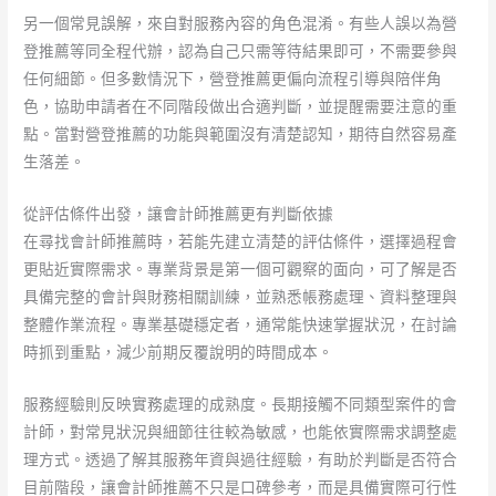
另一個常見誤解，來自對服務內容的角色混淆。有些人誤以為營
登推薦等同全程代辦，認為自己只需等待結果即可，不需要參與
任何細節。但多數情況下，營登推薦更偏向流程引導與陪伴角
色，協助申請者在不同階段做出合適判斷，並提醒需要注意的重
點。當對營登推薦的功能與範圍沒有清楚認知，期待自然容易產
生落差。
從評估條件出發，讓會計師推薦更有判斷依據
在尋找會計師推薦時，若能先建立清楚的評估條件，選擇過程會
更貼近實際需求。專業背景是第一個可觀察的面向，可了解是否
具備完整的會計與財務相關訓練，並熟悉帳務處理、資料整理與
整體作業流程。專業基礎穩定者，通常能快速掌握狀況，在討論
時抓到重點，減少前期反覆說明的時間成本。
服務經驗則反映實務處理的成熟度。長期接觸不同類型案件的會
計師，對常見狀況與細節往往較為敏感，也能依實際需求調整處
理方式。透過了解其服務年資與過往經驗，有助於判斷是否符合
目前階段，讓會計師推薦不只是口碑參考，而是具備實際可行性