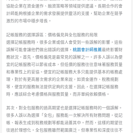
協助企業在資金運作、融資策略等領域提供建議。長期合作的會
計師能夠根據企業的需求發展提供靈活的支援，幫助企業在競爭
激烈的市場中穩步增長。
記帳服務的選擇誤區：價格偏見與全包服務的局限
選擇記帳服務時，很多企業或個人會受到一些誤解的影響，這些
誤解可能會讓他們做出錯誤的選擇，
桃園會計師推薦
最終影響財
務狀況。首先，價格偏見是最常見的誤解之一。許多人誤以為便
宜的記帳服務可以節省成本，但低價的服務往往意味著服務質量
和專業性上的妥協。便宜的記帳服務大多只能提供基本的帳務處
理，對於有更高層次需求的企業來說，如資金運作、稅務規劃
等，便宜的服務無法提供足夠的支援。因此，在選擇記帳服務
時，應該綜合考慮價格與服務質量，而非單純依賴價格。
其次，對全包服務的過高期望也是選擇記帳服務時的一個誤解。
很多人誤以為選擇「全包」服務能一次解決所有財務問題，從記
帳、報表生成到稅務規劃等都能涵蓋其中。然而，這樣的期望往
往過於理想化。全包服務雖然範圍廣泛，但專業性和深度往往不