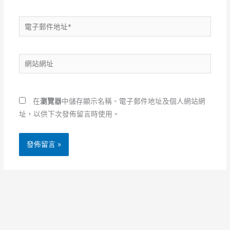
電
子
郵
網
件
站
地
網
址
址
*
在
瀏覽器
中儲存顯示名稱、電子郵件地址及個人網站網
址，以供下次發佈留言時使用。