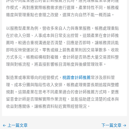
評估不同產業適合的會計師推薦方式時，應先理解產業本身的運
作模式，再對應實際帳務需求進行選擇。產業特性不同，帳務複
雜度與管理重點也會隨之改變，選擇方向自然不能一概而論。
以服務型產業為例，營收多來自人力與專業服務，帳務處理重點
在於收入分類、人事成本與日常支出控管。這類產業在會計師推
薦時，較適合重視溝通是否清楚、回應是否即時，讓帳務資訊能
即時反映營運狀況。零售或線上銷售產業則因交易筆數多、收款
方式多元，帳務結構相對複雜，會計師是否熟悉大量交易資料整
理與對帳流程，將直接影響帳目清晰度與後續管理效率。
製造業或專案導向的經營模式，
桃園會計師推薦
常涉及原料管
理、成本分攤與階段性收入安排，帳務處理需要長期追蹤與整體
規劃。這類產業在思考不同產業適合的會計師推薦方式時，更應
留意會計師是否理解實際作業流程，並能協助建立清楚的成本與
收益對應關係，讓帳務資料貼近實際經營現況。
←
上一篇文章
下一篇文章
→