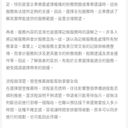
足，特別是當企業需要處理複雜的財務問題或專業建議時，這些
服務無法提供足夠的支援。因此，選擇全包服務時，企業應該了
解其實際能提供的服務範圍，設置合理期望。
再者，服務內容的混淆也是選擇記帳服務時的誤解之一。許多人
將記帳服務與會計服務混為一談，誤以為記帳服務能處理所有財
務事宜。事實上，記帳服務主要負責日常交易的記錄與帳務整
理，而會計服務則涉及更高層次的財務規劃、稅務建議及資金運
作等。因此，了解兩者的區別，有助於企業選擇最適合的服務，
避免錯誤選擇帶來的困擾。
流程越清楚，營登推薦越能幫助掌握全局
在選擇營登推薦時，流程是否透明，往往影響整個準備過程能否
順利推進。當流程說明不夠清楚，申請者只能等待指示，卻無法
判斷目前進行到哪一個階段，也難以預估接下來還需要投入多少
時間。這種不確定感，容易讓時間安排變得被動，原本可以同步
進行的規劃，也可能因此停擺。