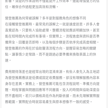
影響。清楚的作業說明不僅能提升工作效率，還能增強雙方的信
任，確保合作過程更加高效和流暢。
營登推薦為何常被誤解？多半是對服務角色的想像不同
在接觸營登推薦時，最常見的誤解之一就是速度迷思。許多人會
直覺認為，只要有人協助處理，整體流程就應該明顯加快，甚至
能在短時間內完成所有事項。但實際上，流程進度與資料是否準
備齊全、回覆是否即時，以及每個步驟是否依序完成高度相關。
營登推薦的作用在於協助釐清流程方向、提醒容易忽略的關鍵
點，讓事情少走彎路，而不是跳過必要準備來換取表面上的快
速。
費用期待落差也是經常出現的混淆來源。有些人會先入為主地認
為營登推薦應該是低價或固定收費服務，卻沒有理解服務內容本
身存在差異。實務上，營登推薦可能包含流程說明、準備方向提
醒、時程掌握與問題回應等不同層面，投入的時間與協助深度自
然不盡相同。若只以價格高低作為判斷依據，而未先理解實際服
務範圍，實際配合時就容易產生與原本想像不一致的感受。