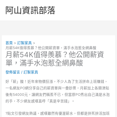
跳
阿山資訊部落
至
主
要
內
容
首頁
訂製家具
月薪54K值得羨慕？他公開薪資單，滿手水泡惹全網鼻酸
月薪54K值得羨慕？他公開薪資
單，滿手水泡惹全網鼻酸
發佈留言
/
訂製家具
好「薪」酸！近年來物價狂漲，不少人為了生活拼命上班賺錢，
一名網友PO網分享自己的薪資單與一疊鈔票，月薪加上各類津貼
後有54000元，讓網友們稱羨不已，但當原PO秀出自己滿是水泡
的手，不少網友感嘆直呼「真是辛苦錢」。
?貼文引發網友熱議，感嘆雖然有優渥薪水，但都是拚死拚活加班