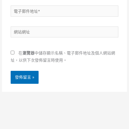
電
子
郵
網
件
站
地
網
址
址
*
在
瀏覽器
中儲存顯示名稱、電子郵件地址及個人網站網
址，以供下次發佈留言時使用。