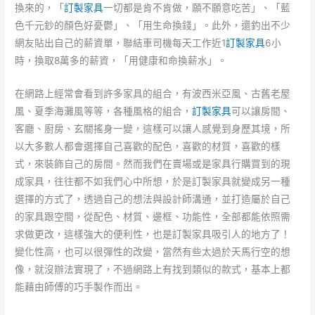
換來的，「
訂製家具
一切都是肯不肯做，願不願意吃苦」、「藍
色千元鈔的顏色好憂鬱」、「用生命換錢」。此外，還釣出不少
網友貼出自己的薪資單，聯結車司機每天工作近1
訂製家具
6小
時，換取8萬多的薪資，「用健康和命換薪水」。
在網路上經常會看到許多家具的組合，有波西米亞風、古舊老屋
風、夏季海灘風等等，各種風格的組合，
訂製家具
可以讓房間、
客廳、廚房、玄關搖身一變，這樣可以讓人感覺到身歷其境，所
以大多數人都會選擇自己喜歡的配色，喜歡的材質，喜歡的樣
式，來裝飾自己的房間。然而我們在賣場或是家具行購買到的現
成家具，往往都不如我們心中所想，於是訂製家具就變成另一種
選擇的方式了，透過自己的想法與設計師溝通，並打造屬於自己
的家具跟空間，從配色、材質、邊框、功能性，全部都能依照需
求做更改，這樣強大的便利性，也是訂製家具吸引人的地方了！
變化性高，也可以很彈性的改變，當然有些太過於天馬行空的想
像，就沒辦法實現了，不過網路上有找到類似的款式，基本上都
能藉由師傅的巧手製作而出。