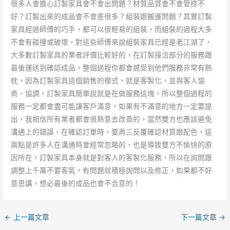
很多人會擔心訂製家具會不會出問題？材質品質會不會管控不
好？訂製出來的成品會不會差很多？組裝跟搬運問題？其實訂製
家具經過師傅的巧手，都可以很輕易的組裝，而組裝的過程大多
不會有碰撞或破壞，對這些師傅來說組裝家具已經是老江湖了，
大多數訂製家具的業者評價比較好的，在訂製接洽部分的服務跟
最後運送到確認成品，整個過程你都會感受到他們服務非常有熱
枕，因為訂製家具這個銷售的模式，就是客製化，並與客人協
商、協調，訂製家具簡單說就是在做服務這塊，所以整個過程的
服務一定都會盡可能讓客戶滿意，如果有不滿意的地方一定要提
出，我相信所有業者都會很熱意去改善的，當然雙方也應該避免
溝通上的錯誤，在確認訂單時，要再三反覆確認材質跟配色，這
兩點是許多人在溝通時會經常忽略的，也是導致雙方不愉快的原
因所在，訂製家具本身就是對客人的客製化服務，所以在詢問跟
調整上千萬不要客氣，有問題就積極詢問以及修正，如果都不好
意思講，想必最後的成品也會不合意的！
←
上一篇文章
下一篇文章
→