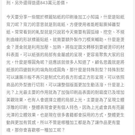
刑，另外還得退還843萬元差價。
今天要分享一些關於標籤貼紙的印刷後加工小知識，什麼是貼紙
背刀呢？背刀的意思就是割底紙，方便使用者能輕鬆撕掉離型
紙。常常看到的軋型就是只說若今天需要有圓弧線、挖空、不規
則曲線的形狀標籤貼紙，就需要額外製作刀模來輔助。什麼是燙
金？燙金就是利用加壓、加熱，將指定圖文轉移到要被燙印的材
料表面，可以紙張的局部有金屬感的呈現，更容易聚焦大家的目
光，什麼是導圓角呢？這應該就很多人知道了，顧名思義就是將
紙張的四邊銳利的端角削成圓角，那什麼是特殊割型？特殊割型
可以讓展示板不再只是制式化的長方形或正方形呈現，可以依照
商品的外型進行切割，可以讓整個版面更加生動活潑。什麼是上
光？上光最主要的作用就為了加強印刷品表面的耐磨度已及增加
美觀效果，也有人會選擇立體的局部上光，主要是為了呈現立體
浮雕的印刷，整體表現會更有個人特色，因為上光處會具有亮麗
光澤的立體效果，也是現在很多書籍都會採用的方式，整體更生
動與更加有質感，所以不管是哪種加工都是為了讓作品更有靈
魂，那你會喜歡哪一種加工呢？