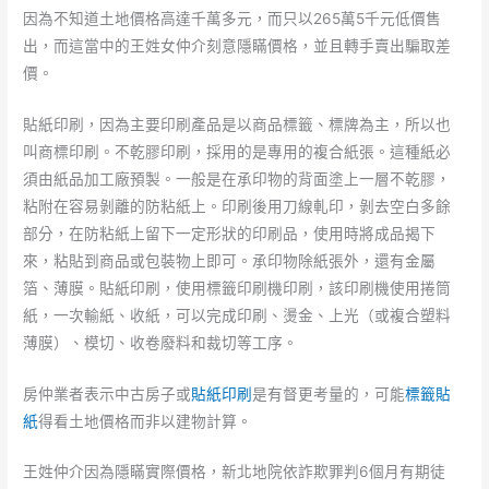
因為不知道土地價格高達千萬多元，而只以265萬5千元低價售
出，而這當中的王姓女仲介刻意隱瞞價格，並且轉手賣出騙取差
價。
貼紙印刷，因為主要印刷產品是以商品標籤、標牌為主，所以也
叫商標印刷。不乾膠印刷，採用的是專用的複合紙張。這種紙必
須由紙品加工廠預製。一般是在承印物的背面塗上一層不乾膠，
粘附在容易剝離的防粘紙上。印刷後用刀線軋印，剝去空白多餘
部分，在防粘紙上留下一定形狀的印刷品，使用時將成品揭下
來，粘貼到商品或包裝物上即可。承印物除紙張外，還有金屬
箔、薄膜。貼紙印刷，使用標籤印刷機印刷，該印刷機使用捲筒
紙，一次輸紙、收紙，可以完成印刷、燙金、上光（或複合塑料
薄膜）、模切、收卷廢料和裁切等工序。
房仲業者表示中古房子或
貼紙印刷
是有督更考量的，可能
標籤貼
紙
得看土地價格而非以建物計算。
王姓仲介因為隱瞞實際價格，新北地院依詐欺罪判6個月有期徒