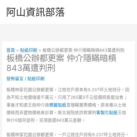
跳
阿山資訊部落
至
主
要
內
容
首頁
貼紙印刷
板橋公辦都更案 仲介隱瞞暗槓843萬遭判刑
板橋公辦都更案 仲介隱瞞暗槓
843萬遭判刑
發佈留言
/
貼紙印刷
板橋林家花園公辦都更案，江姓住戶原本有9.237坪土地持分，因
為不知土地價值達千萬元，只用了265萬5千元低價把房屋出售；
事後才知道王姓仲介故
標籤貼紙
意隱瞞實際價格，原本應以土地
價格而非建物價格來計算。新北地院依詐欺罪判
客製化貼紙
王姓
仲介6個月徒刑，另須退還843萬元差額。
板橋林家花園公辦都更案，ㄧ戶江姓住戶持有9.237坪土地持分，