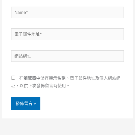
Name*
電
子
郵
網
件
站
地
網
址
址
*
在
瀏覽器
中儲存顯示名稱、電子郵件地址及個人網站網
址，以供下次發佈留言時使用。