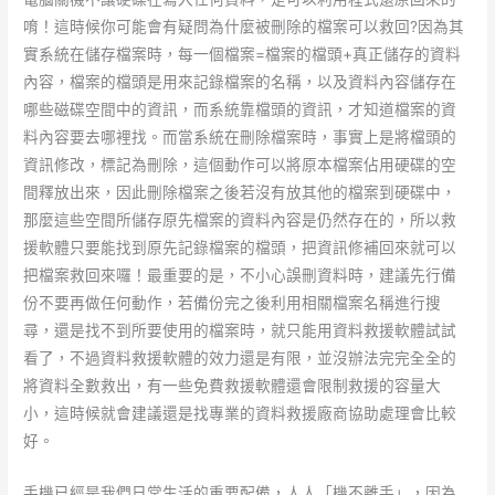
唷！這時候你可能會有疑問為什麼被刪除的檔案可以救回?因為其
實系統在儲存檔案時，每一個檔案=檔案的檔頭+真正儲存的資料
內容，檔案的檔頭是用來記錄檔案的名稱，以及資料內容儲存在
哪些磁碟空間中的資訊，而系統靠檔頭的資訊，才知道檔案的資
料內容要去哪裡找。而當系統在刪除檔案時，事實上是將檔頭的
資訊修改，標記為刪除，這個動作可以將原本檔案佔用硬碟的空
間釋放出來，因此刪除檔案之後若沒有放其他的檔案到硬碟中，
那麼這些空間所儲存原先檔案的資料內容是仍然存在的，所以救
援軟體只要能找到原先記錄檔案的檔頭，把資訊修補回來就可以
把檔案救回來囉！最重要的是，不小心誤刪資料時，建議先行備
份不要再做任何動作，若備份完之後利用相關檔案名稱進行搜
尋，還是找不到所要使用的檔案時，就只能用資料救援軟體試試
看了，不過資料救援軟體的效力還是有限，並沒辦法完完全全的
將資料全數救出，有一些免費救援軟體還會限制救援的容量大
小，這時候就會建議還是找專業的資料救援廠商協助處理會比較
好。
手機已經是我們日常生活的重要配備，人人「機不離手」，因為