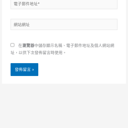
電
子
郵
網
件
站
地
網
址
址
*
在
瀏覽器
中儲存顯示名稱、電子郵件地址及個人網站網
址，以供下次發佈留言時使用。