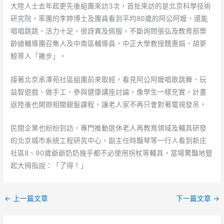
大陸人士去年起更先後組團來訪3次，首批來訪的是北京科學技術
研究院，率團的李婷博士及團員看到平均80歲的阿公阿嬤，還能
唱唱跳跳、活力十足，很訝異及佩服，不斷詢問張弘及教育部樂
齡總輔導團召集人及中南區輔導員、中正大學教授魏惠娟、胡夢
鯨等人「撇步」。
接著北京承澤苑社區組團前來取經，看見阿公阿嬤唱歌跳舞、玩
益智遊戲、做手工、參與健康講座討論，像學生一樣充實，計畫
返陸後也開辦相關銀髮課程，讓老人家不再只會對著電視發呆。
民間企業也紛紛到訪，專門推動退休老人再教育領域及輔具研發
的北京城市系統工程研究中心，副主任時豔琴等一行人看到新庄
社區8、90歲爺爺奶奶幾乎都不必使用拐杖等輔具，當場驚豔地豎
起大拇指說：「了得！」
←
上一篇文章
下一篇文章
→