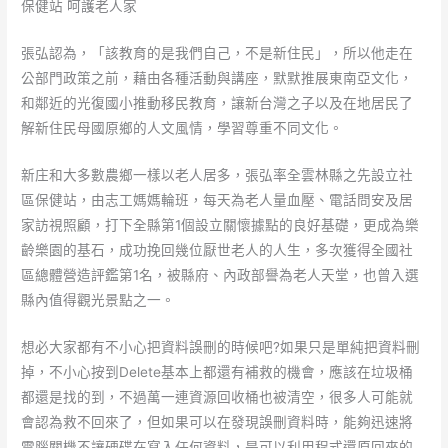
保健站 呵護老人家
張弘認為，「該教育的是我們自己，不是新住民」，所以他走在
公部門政策之前，藉由各種活動與講座，默默推展東南亞文化，
和鄰近的光復國小推動移民教育，讓新台灣之子以及在地居民了
解新住民母國原鄉的人文風情，學習尊重不同文化。
新庄和大多數農鄉一樣以老人居多，張弘率全雲林縣之先設立社
區保健站，由志工媽媽輪班，每天為老人量血壓、電話問安及居
家訪視照顧，打下全縣第1個設立關懷據點的良好基礎，更成為樂
齡樂園的基石，成功挽回幾位厭世老人的人生，多次獲得全國社
區總體營造評鑑第1名，被縣府、內政部譽為老人天堂，也曾入選
縣內值得觀光景點之一。
想必大家都有不小心把資料誤刪的時候吧?如果只是單純把資料刪
掉，不小心按到Delete基本上都還有補救的機會，應該在垃圾桶
都還是找的到，不過萬一連資源回收桶也被清空，很多人可能就
會認為救不回來了，但如果可以在發現誤刪資料時，能夠迅速將
電腦關機不讓硬碟在寫入任何資料，是可以利用程式還原回來的