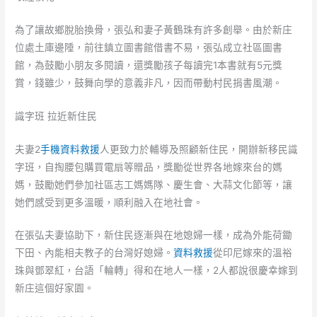
為了讓故鄉脫胎換骨，張弘和妻子黃鶴珠有許多創舉。由於新庄
位處土庫邊陲，前往鎮立圖書館借書不易，張弘成立社區圖書
館，為鼓勵小朋友多閱讀，還獎勵孩子每讀完1本書就有5元獎
賞，錢雖少，鼓舞向學的意義非凡，因而帶動村民捐書風潮。
識字班 拉近新住民
夫妻2
手機資料救援
人更致力於輔導及照顧新住民，開辦新移民識
字班，自掏腰包購買電扇等贈品，獎勵從世界各地嫁來台的媽
媽，鼓勵她們參加社區志工媽媽隊、慶生會、大蒜文化節等，讓
她們感受到更多溫暖，順利融入在地社會。
在張弘夫妻協助下，新住民逐漸與在地媳婦一樣，成為外能荷鋤
下田、內能相夫教子的台灣好媳婦。
資料救援
從印尼嫁來的溫裕
珠與鄧翠紅，台語「輪轉」得和在地人一樣，2人都說很慶幸嫁到
新庄這個好家園。