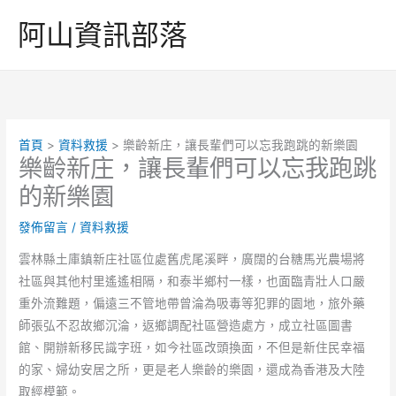
跳
阿山資訊部落
至
主
要
內
容
首頁
資料救援
樂齡新庄，讓長輩們可以忘我跑跳的新樂園
樂齡新庄，讓長輩們可以忘我跑跳
的新樂園
發佈留言
/
資料救援
雲林縣土庫鎮新庄社區位處舊虎尾溪畔，廣闊的台糖馬光農場將
社區與其他村里遙遙相隔，和泰半鄉村一樣，也面臨青壯人口嚴
重外流難題，偏遠三不管地帶曾淪為吸毒等犯罪的園地，旅外藥
師張弘不忍故鄉沉淪，返鄉調配社區營造處方，成立社區圖書
館、開辦新移民識字班，如今社區改頭換面，不但是新住民幸福
的家、婦幼安居之所，更是老人樂齡的樂園，還成為香港及大陸
取經模範。