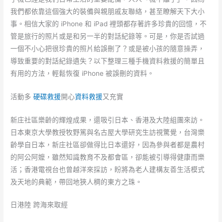
我們都依靠這個強大的裝備與親朋戚友聯絡，甚至瞭解天下大小
事。相信大家的 iPhone 和 iPad 裡頭都存著許多珍貴的回憶，不
管是旅行的照片或是和另一半的對話紀錄等。可是，你是否試過
一個不小心把很珍貴的照片給誤刪了？或是被小孩的隨意操弄，
導致重要的對話紀錄遺失？以下整理三種手機資料救援的簡單且
有用的方法，輕鬆恢復 iPhone 被誤刪的資料。
活動多
硬碟救援
開心
資料救援
又充實
新庄社區樂齡的輝煌成果，還吸引日本、香港及大陸組團來訪。
日本東京大學教授牧野篤與名古屋大學研究生訪視驚覺，台灣樂
齡學自日本，新庄社區卻做得比日本還好，因為參與者都是農村
的阿公阿嬤，雖然知識教育不及都會區，卻能被引導得健康而樂
活；香港電視台也曾越洋來採訪，盼將為老人建構友善生活模式
及天地的典範，帶回地狹人稠的東方之珠。
日港陸 跨海來取經