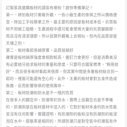
訂製家具選購板材的誤區有哪些？趕快準備筆記！
第一、辨別板材只需看外觀，一些小廠生產的傢俱之所以價格便
宜，除加工手段簡單之外，最主要的原因是板材成本低。劣質板
材不但做工粗糙，生產過程中還可能會使用大量的劣質脲醛膠，
而且沒有清潔環節。所以就算外觀看上去相似，但內在品質卻是
天壤之別。
第二、板材看起來越厚實，品質就越好
確實是板材越厚強度會相對較高，握釘力會更好，但是消費者沒
有必要過分追求板材的重量和厚度，只要符合國家標準，“夠用就
好”。而且很多板材看起來很厚，但其實中間是多層板材結合到一
起的，裡面可能還有空心的。此外，太重的板材會對五金件造成
負擔，反而影響傢俱的使用壽命。
第三、板材防潮和防水是不一樣的性質
在很多人的觀念中，防潮等於防水。實際上這觀念也是不準確
的。防潮劑是在板材基材中混入的，它對於板材本身的防水性能
並沒有任何影響。實踐證明，有防潮劑的板和沒有防潮劑的板浸
泡在水中，膨脹率是相同的，所謂防潮只是對空氣中的潮氣有作