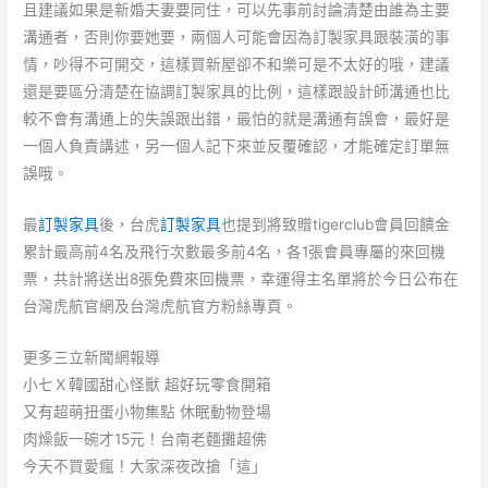
且建議如果是新婚夫妻要同住，可以先事前討論清楚由誰為主要
溝通者，否則你要她要，兩個人可能會因為訂製家具跟裝潢的事
情，吵得不可開交，這樣買新屋卻不和樂可是不太好的哦，建議
還是要區分清楚在協調訂製家具的比例，這樣跟設計師溝通也比
較不會有溝通上的失誤跟出錯，最怕的就是溝通有誤會，最好是
一個人負責講述，另一個人記下來並反覆確認，才能確定訂單無
誤哦。
最
訂製家具
後，台虎
訂製家具
也提到將致贈tigerclub會員回饋金
累計最高前4名及飛行次數最多前4名，各1張會員專屬的來回機
票，共計將送出8張免費來回機票，幸運得主名單將於今日公布在
台灣虎航官網及台灣虎航官方粉絲專頁。
更多三立新聞網報導
小七Ｘ韓國甜心怪獸 超好玩零食開箱
又有超萌扭蛋小物集點 休眠動物登場
肉燥飯一碗才15元！台南老麵攤超佛
今天不買愛瘋！大家深夜改搶「這」