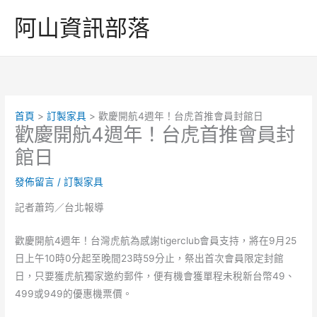
跳
阿山資訊部落
至
主
要
內
容
首頁
訂製家具
歡慶開航4週年！台虎首推會員封館日
歡慶開航4週年！台虎首推會員封
館日
發佈留言
/
訂製家具
記者蕭筠／台北報導
歡慶開航4週年！台灣虎航為感謝tigerclub會員支持，將在9月25
日上午10時0分起至晚間23時59分止，祭出首次會員限定封館
日，只要獲虎航獨家邀約郵件，便有機會獲單程未稅新台幣49、
499或949的優惠機票價。