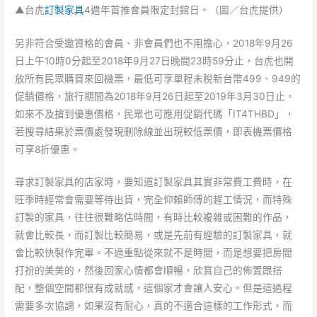
▲台虎
訂製家具
4週年首推會員限定封館日。（圖／台虎提供）
另非符合受邀資格的會員、非會員們也不用擔心，2018年9月26
日上午10時0分起至2018年9月27日晚間23時59分止，台虎也開
放所有民眾購買來回機票，最低可享單程未稅新台幣499、949的
促銷價格，旅行期間為2018年9月26日起至2019年3月30日止。
如來不及搶到優惠價格，民眾也可應用促銷代碼「IT4THBD」，
若搜尋結果於票價處發現刪除線並出現較低票價，即表機票價格
可享8折優惠。
尋求訂製家具的店家時，要知道訂製家具其實非常費工費時，在
旺季時經常會需要等待出貨，完全仰賴師傅的趕工情況，而特殊
訂製的家具，往往很難略估時間，有時比較複雜或困難的作品，
就會比較長，而訂製比較簡易，或是先前有經驗的訂製家具，就
會比較快製作完畢。不過重點從來就不是時間，而是想要把房間
打扮的美美的，然後回家心情都會順暢，欣賞自己的佈置跟搭
配，整個空間都很有成就感，這個家才會讓人安心。但是這過程
需要多次協調，如果沒有耐心，真的不適合這樣的工作形式，而