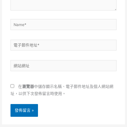
容...
Name*
電
子
郵
網
件
站
地
網
址
址
*
在
瀏覽器
中儲存顯示名稱、電子郵件地址及個人網站網
址，以供下次發佈留言時使用。