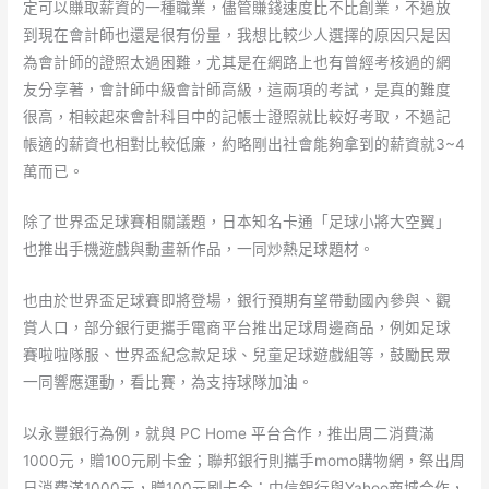
定可以賺取薪資的一種職業，儘管賺錢速度比不比創業，不過放
到現在會計師也還是很有份量，我想比較少人選擇的原因只是因
為會計師的證照太過困難，尤其是在網路上也有曾經考核過的網
友分享著，會計師中級會計師高級，這兩項的考試，是真的難度
很高，相較起來會計科目中的記帳士證照就比較好考取，不過記
帳適的薪資也相對比較低廉，約略剛出社會能夠拿到的薪資就3~4
萬而已。
除了世界盃足球賽相關議題，日本知名卡通「足球小將大空翼」
也推出手機遊戲與動畫新作品，一同炒熱足球題材。
也由於世界盃足球賽即將登場，銀行預期有望帶動國內參與、觀
賞人口，部分銀行更攜手電商平台推出足球周邊商品，例如足球
賽啦啦隊服、世界盃紀念款足球、兒童足球遊戲組等，鼓勵民眾
一同響應運動，看比賽，為支持球隊加油。
以永豐銀行為例，就與 PC Home 平台合作，推出周二消費滿
1000元，贈100元刷卡金；聯邦銀行則攜手momo購物網，祭出周
日消費滿1000元，贈100元刷卡金；中信銀行與Yahoo商城合作，