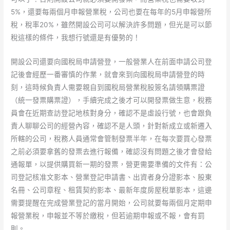
5%，還要每兩個月申報營業稅，公司也要在每年的5月申報營所
稅，稅率20%，雖然開設公司可以解決許多問題，但光是可以節
稅這樣的條件，我想行號還是有優勢的！
開設公司還要向國稅局申請營登，一般營業人在前面申請公司登
記後會經歷一番審慎的作業，就會來到向國稅局申請營登的時
刻，這時候負責人需要親自到國稅局營業稅股簽名請領購票證
（統一發票購票證），手續完成之後才可以開發票做生意，稅務
員會在近期查訪登記地核對身分，確認不是虛設行號，也會跟負
責人聊聊公司的經營內容，確認不是人頭，針對新成立或新遷入
所轄的公司，稅務人員通常會管制發票半年，在每次要買心發票
之前必須要拿舊的發票去進行報備，確認沒有問題之後才會發給
通報單，以提供購買新一期的發票，營更需要準備的文件有：公
司登記核准文影本、營業登記申請書、出資者身分證影本、股東
名冊、公司章程、租賃契約影本、最新年度房屋稅單影本，這邊
需要提醒在完成營業登記的當月開始，公司就要每兩個月定期申
報營業稅，申報並不等於繳稅，但若逾期申報或不報，會有罰
則。