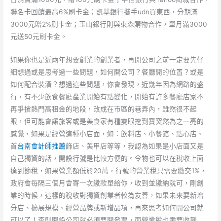
聯名卡回饋最高6%刷卡金；凱基銀行攜手udn買東西，分期滿
3000元贈2%刷卡金；玉山銀行則與東森購物合作，單月滿3000
元送50元刷卡金。
如果你也是近兩年想要創業的創業者，再開公司之前一定要先仔
細想過或是思考過一些問題，如何開公司？餐廳開的位置？或是
如何配合裝潢？想過這些問題，你會發現，近幾年因為網路的盛
行，有不少飲食餐廳產業開始有點變化，開始有許多餐廳店家不
再爭搶熱門高租金的地段，改成在市區的巷弄內，雖然很不起
眼，但可能會讓旅客或是美食家有種雙眼挖到寶突然為之一亮的
感覺，如果是經營這種小店面，如：飲料店、小餐館、點心店、
首
台南會計師推薦
飾店、美甲店等等，我認為如果是小店面又是
自己獨資的話，開設行號是比較方便的。令物也可以在稅收上面
達到節稅，如果營業額低於20萬，行號的營業稅只需要繳交1%，
政府會每隔三個月會寄一次繳款單給你，收到並繳納就可，剛創
業的時候，這樣的稅收對獨資創業者較為友善，如果未來要新增
分店、擴展規模、經營品牌或新增品項，再來思考如何開公司就
可以了！否則開設公司就必須要開發票，而營業稅也需要收到