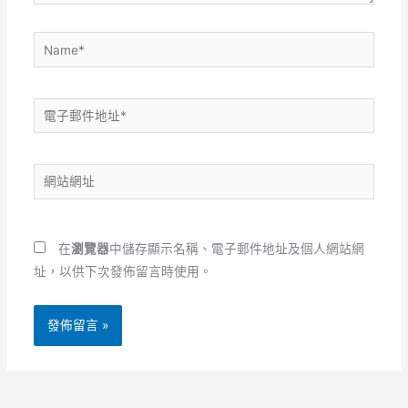
Name*
電
子
郵
網
件
站
地
網
址
址
*
在
瀏覽器
中儲存顯示名稱、電子郵件地址及個人網站網
址，以供下次發佈留言時使用。