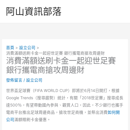
跳
阿山資訊部落
至
主
要
內
容
首頁
設立公司
消費滿額送刷卡金一起迎世足賽 銀行攜電商搶攻周邊財
消費滿額送刷卡金一起迎世足賽
銀行攜電商搶攻周邊財
發佈留言
/
設立公司
世界盃足球賽（FIFA WORLD CUP）即將於6月14日開打，根據
Google Trends（搜尋趨勢）統計，有關「2018世足賽」搜尋成長
達500％，有望帶動國內參與、觀賞人口，因此，不少銀行也攜手
電商平台推出足球周邊商品，搶攻世足商機，並祭出消費
如何開
公司
滿額贈刷卡金優惠。