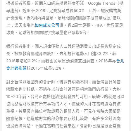
根據業者觀察，近期入口網站搜尋熱度不減，Google Trends（搜
尋趨勢）近90日2018世足賽搜尋成長500%。此外，蝦皮購物統
計也發現，近2周內與世足、足球相關的關鍵字搜尋量成長1倍以
上；樂天市場也
如何成立公司
說，近2周世足賽、FIFA、世界盃足
球賽、足球等相關關鍵字搜尋量也已暴增5倍。
銀行業者指出，國人規律運動人口與運動消費支出成長皆穩定成
長，根據教育部體育署統計，去年規律運動人口達33.2%，較
2016年增加0.2%。而我國民眾運動消費支出調查，2016年亦
台北
會計師推薦
較2015年成長3.2%。
對比台灣以及國外的會計師，待遇有明顯不同，而台灣會計師普
遍薪水也比較低，不過在以前會計師可是相當熱門的行業，大約
10~20年前，台灣正處於經濟蓬勃發展的時期，最缺少的就是可以
協助整理財政還有所有事項的人才，這樣的人才在當時還沒有被
重視，甚至沒有幾位考取證照的相關人員，可見在當時大家都是
隨意記帳，也造成財富的部分想要存錢比較難，有許多金錢流向
也沒去搞清楚。不過在當時的社會來說，會計師已經是很正常穩