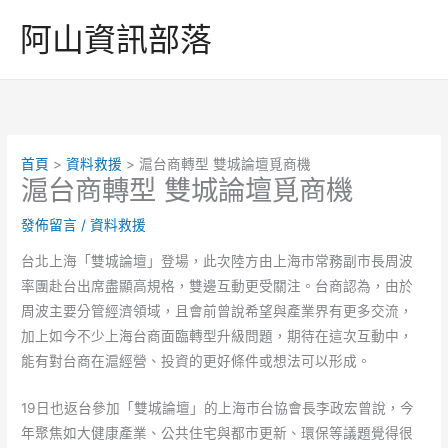
跳
阿山資訊部落
至
主
要
內
容
首頁
資料救援
滬台商轉型 雙城論壇覓商機
滬台商轉型 雙城論壇覓商機
發佈留言
/
資料救援
台北上海「雙城論壇」登場，此次陸方由上海市常務副市長周波
率團赴台出席盡顯高規格，雙邊互動更受關注。台商認為，由於
周波主要分管經濟領域，且會前曾說希望與產業界有更多交流，
加上如今不少上海台商面臨轉型升級問題，期待在這次互動中，
能有對台商在滬經營、投資的更好條件或想法可以形成。
19日也返台參加「雙城論壇」的上海市台協會長李政宏曾說，今
年聚焦如大健康產業、公共住宅與都市更新、環保等議題覺得很