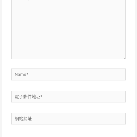
在
這
裡
輸
入
內
容...
Name*
電
子
郵
網
件
站
地
網
址