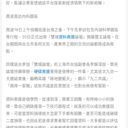
好，能讓企業家透過該平台探索新經濟情勢下的新商機。
周波首訪內科園區
周波19日上午搭機抵達台灣之後，下午先參訪包含內湖科學園區
等行程，20日正式出席「雙城
資料救援
論壇」開幕暨主論壇，在
台期間與台北市長柯文哲、產業界之間的交流討論都將成為焦
點。
同樣返台參加「雙城論壇」的上海市台協副會長李錦漳說，樂見
論壇持續舉辦，
硬碟救援
覺得是很棒的一件事，尤其這次九合一
大選結束後，翻轉高雄「綠地變藍天」，顯示「九二共識」、
「兩岸一家親」這些共識是民眾想法，也對台商很有幫助。
資料救援是個學問，從淺到深；簡單又困難，有時候小小的損
壞，靠自己網路搜尋一下技巧跟程式，就真的可以成功救援回
來，可是當資料損壞過大怎麼下手都有困難，甚至可能造成磁碟
二度損壞，也因此若是尋求業者幫忙回復資料，大多都是以評估
硬碟損壞程度來計價的，也會根據救援難易度決定修復時間的長