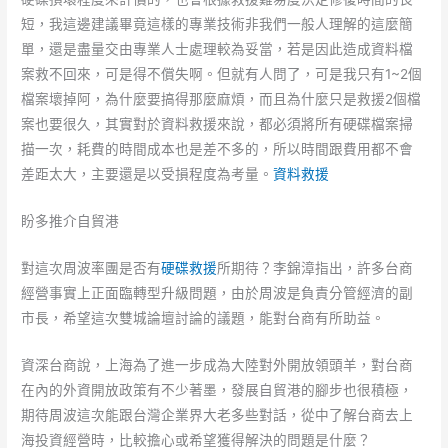
短，我這邊建議畢竟這樣的專業技術非我們一般人理解的這麼簡
單，還是盡量交由專業人士處理較為妥當，若是因此造成資料檔
案救不回來，可是得不償失啊。但就有人問了，可是我只有1~2個
檔案壞掉阿，為什麼要搞得那麼麻煩，而且為什麼只是救援2個檔
案也要很久，其實對於資料救援來說，都必須將所有硬碟檔案掃
描一次，耗費的時間成本也是差不多的，所以時間跟費用都不會
差距太大，主要還是以受損程度為考量。
資料救援
盼多推介自貿港
對這次周波率團是否有
硬碟救援
所期待？李錦漳指出，許多台商
經營事實上正面臨轉型升級問題，由於周波是負責分管經濟的副
市長，希望這次雙城論壇討論的議題，能對台商有所助益。
資深台商說，上海為了進一步成為大陸對外開放領頭羊，對台商
在內的外資開放政策有不少著墨，發展自貿港的腳步也很積極，
期待周波這次能跟台灣企業界大老多些對話，從中了解台商去上
海投資經營時，比較擔心或希望獲得解決的問題是什麼？