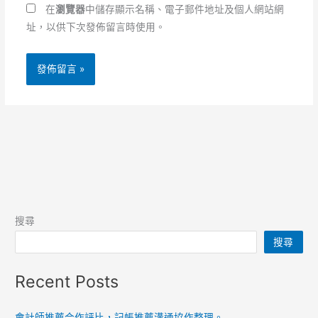
址
*
在
瀏覽器
中儲存顯示名稱、電子郵件地址及個人網站網
址，以供下次發佈留言時使用。
搜尋
搜尋
Recent Posts
會計師推薦合作評比，記帳推薦溝通協作整理。