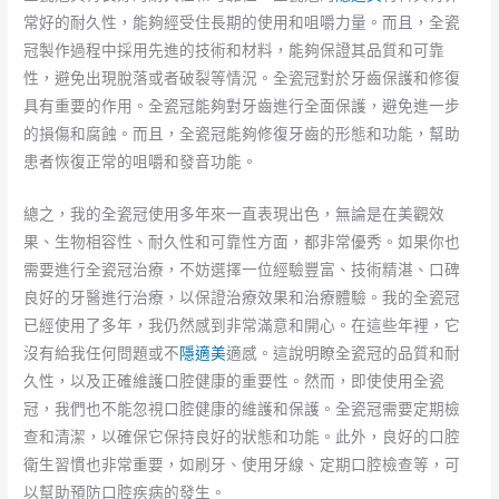
常好的耐久性，能夠經受住長期的使用和咀嚼力量。而且，全瓷
冠製作過程中採用先進的技術和材料，能夠保證其品質和可靠
性，避免出現脫落或者破裂等情況。全瓷冠對於牙齒保護和修復
具有重要的作用。全瓷冠能夠對牙齒進行全面保護，避免進一步
的損傷和腐蝕。而且，全瓷冠能夠修復牙齒的形態和功能，幫助
患者恢復正常的咀嚼和發音功能。
總之，我的全瓷冠使用多年來一直表現出色，無論是在美觀效
果、生物相容性、耐久性和可靠性方面，都非常優秀。如果你也
需要進行全瓷冠治療，不妨選擇一位經驗豐富、技術精湛、口碑
良好的牙醫進行治療，以保證治療效果和治療體驗。我的全瓷冠
已經使用了多年，我仍然感到非常滿意和開心。在這些年裡，它
沒有給我任何問題或不
隱適美
適感。這說明瞭全瓷冠的品質和耐
久性，以及正確維護口腔健康的重要性。然而，即使使用全瓷
冠，我們也不能忽視口腔健康的維護和保護。全瓷冠需要定期檢
查和清潔，以確保它保持良好的狀態和功能。此外，良好的口腔
衛生習慣也非常重要，如刷牙、使用牙線、定期口腔檢查等，可
以幫助預防口腔疾病的發生。