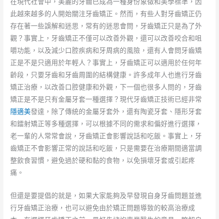
在現代社會中，美麗的牙齒已成為一種身份象徵和美學標準，因
此越來越多的人開始關注牙齒矯正。然而，有些人對牙齒矯正仍
存在著一些誤解和迷思，常有的迷思會問，牙齒矯正只是為了外
觀？事實上，牙齒矯正不僅可以改善外觀，還可以改善咬合和咀
嚼功能，以及減少口腔疾病和牙周病的風險，還有人會問牙齒矯
正是不是只適用於年輕人？事實上，牙齒矯正可以適用於任何年
齡段，只要牙齒和牙齒周圍的結構健康。許多成年人也進行牙齒
矯正治療，以改善口腔健康和外觀，下一個也很多人問的，牙齒
矯正是不是只有金屬牙套一種選擇？現代牙齒矯正技術已經非常
隱適美
發達，除了傳統的金屬牙套外，還有陶瓷牙套、隱形牙套
和鐳射矯正等多種選擇，可以根據不同的需求和偏好進行選擇，
老一輩的人常常會說，牙齒矯正會影響說話和吃飯。事實上，牙
齒矯正不會影響正常的說話和吃飯，只是需要在治療期間適當調
整飲食習慣，避免過於硬和黏的食物，以免損壞牙套或引起疼
痛。
但還是要提倡的就是，如果大家能夠及早發現自身牙齒問題並進
行牙齒矯正治療，也可以避免由於矯正問題導致的較高治療成