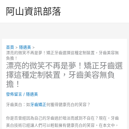
跳
阿山資訊部落
至
主
要
內
容
首頁
隱適美
漂亮的微笑不再是夢！矯正牙齒選擇這種定制裝置，牙齒美容無
負擔！
漂亮的微笑不再是夢！矯正牙齒選
擇這種定制裝置，牙齒美容無負
擔！
發佈留言
/
隱適美
牙齒美白：如
牙齒矯正
何獲得健康亮白的笑容？
你是否曾經因為自己的牙齒過於暗淡而感到不自在？現在，牙齒
美白技術已經讓人們可以輕鬆擁有健康亮白的笑容。在本文中，