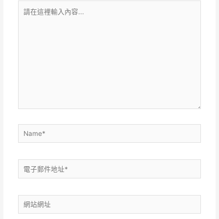
請
在
這
裡
輸
入
內
容...
Name*
電
子
郵
網
件
站
地