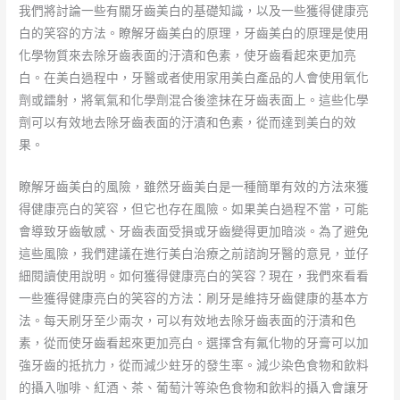
我們將討論一些有關牙齒美白的基礎知識，以及一些獲得健康亮
白的笑容的方法。瞭解牙齒美白的原理，牙齒美白的原理是使用
化學物質來去除牙齒表面的汙漬和色素，使牙齒看起來更加亮
白。在美白過程中，牙醫或者使用家用美白產品的人會使用氧化
劑或鐳射，將氧氣和化學劑混合後塗抹在牙齒表面上。這些化學
劑可以有效地去除牙齒表面的汙漬和色素，從而達到美白的效
果。
瞭解牙齒美白的風險，雖然牙齒美白是一種簡單有效的方法來獲
得健康亮白的笑容，但它也存在風險。如果美白過程不當，可能
會導致牙齒敏感、牙齒表面受損或牙齒變得更加暗淡。為了避免
這些風險，我們建議在進行美白治療之前諮詢牙醫的意見，並仔
細閱讀使用說明。如何獲得健康亮白的笑容？現在，我們來看看
一些獲得健康亮白的笑容的方法：刷牙是維持牙齒健康的基本方
法。每天刷牙至少兩次，可以有效地去除牙齒表面的汙漬和色
素，從而使牙齒看起來更加亮白。選擇含有氟化物的牙膏可以加
強牙齒的抵抗力，從而減少蛀牙的發生率。減少染色食物和飲料
的攝入咖啡、紅酒、茶、葡萄汁等染色食物和飲料的攝入會讓牙