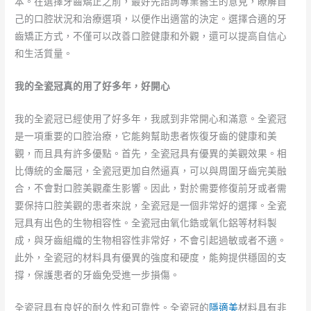
本。在選擇牙齒矯正之前，最好先諮詢專業醫生的意見，瞭解自
己的口腔狀況和治療選項，以便作出適當的決定。選擇合適的牙
齒矯正方式，不僅可以改善口腔健康和外觀，還可以提高自信心
和生活質量。
我的全瓷冠真的用了好多年，好開心
我的全瓷冠已經使用了好多年，我感到非常開心和滿意。全瓷冠
是一項重要的口腔治療，它能夠幫助患者恢復牙齒的健康和美
觀，而且具有許多優點。首先，全瓷冠具有優異的美觀效果。相
比傳統的金屬冠，全瓷冠更加自然逼真，可以與周圍牙齒完美融
合，不會對口腔美觀產生影響。因此，對於需要修復前牙或者需
要保持口腔美觀的患者來說，全瓷冠是一個非常好的選擇。全瓷
冠具有出色的生物相容性。全瓷冠由氧化鋯或氧化鋁等材料製
成，與牙齒組織的生物相容性非常好，不會引起過敏或者不適。
此外，全瓷冠的材料具有優異的強度和硬度，能夠提供穩固的支
撐，保護患者的牙齒免受進一步損傷。
全瓷冠具有良好的耐久性和可靠性。全瓷冠的
隱適美
材料具有非