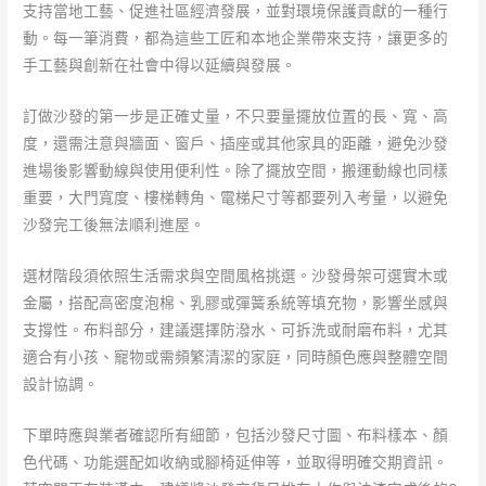
支持當地工藝、促進社區經濟發展，並對環境保護貢獻的一種行
動。每一筆消費，都為這些工匠和本地企業帶來支持，讓更多的
手工藝與創新在社會中得以延續與發展。
訂做沙發的第一步是正確丈量，不只要量擺放位置的長、寬、高
度，還需注意與牆面、窗戶、插座或其他家具的距離，避免沙發
進場後影響動線與使用便利性。除了擺放空間，搬運動線也同樣
重要，大門寬度、樓梯轉角、電梯尺寸等都要列入考量，以避免
沙發完工後無法順利進屋。
選材階段須依照生活需求與空間風格挑選。沙發骨架可選實木或
金屬，搭配高密度泡棉、乳膠或彈簧系統等填充物，影響坐感與
支撐性。布料部分，建議選擇防潑水、可拆洗或耐磨布料，尤其
適合有小孩、寵物或需頻繁清潔的家庭，同時顏色應與整體空間
設計協調。
下單時應與業者確認所有細節，包括沙發尺寸圖、布料樣本、顏
色代碼、功能選配如收納或腳椅延伸等，並取得明確交期資訊。