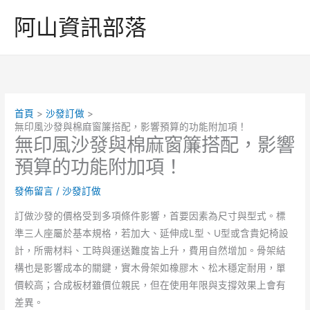
跳
阿山資訊部落
至
主
要
內
容
首頁
沙發訂做
無印風沙發與棉麻窗簾搭配，影響預算的功能附加項！
無印風沙發與棉麻窗簾搭配，影響
預算的功能附加項！
發佈留言
/
沙發訂做
訂做沙發的價格受到多項條件影響，首要因素為尺寸與型式。標
準三人座屬於基本規格，若加大、延伸成L型、U型或含貴妃椅設
計，所需材料、工時與運送難度皆上升，費用自然增加。骨架結
構也是影響成本的關鍵，實木骨架如橡膠木、松木穩定耐用，單
價較高；合成板材雖價位親民，但在使用年限與支撐效果上會有
差異。