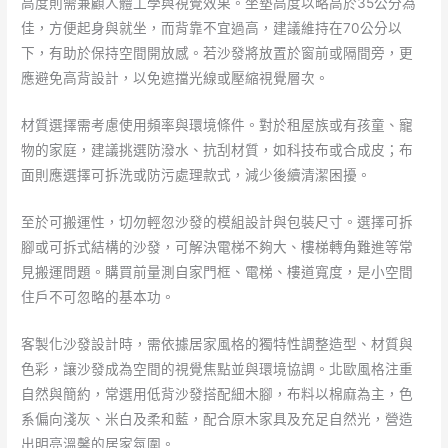
高度則需兼顧人體工學與視覺效果。坐墊高度以略高於35公分為
佳，方便起身與就坐，而背靠不宜過高，建議維持在70公分以
下，有助於保持空間開放感。若沙發將放置於窗前或隔間旁，更
應避免高背設計，以免遮擋光線或壓縮視覺層次。
材質選擇需考慮使用頻率與環境條件。對於租屋族或有孩童、寵
物的家庭，建議挑選防潑水、抗刮材質，如科技布或合成皮；布
面則應選擇可拆洗或防污處理款式，減少後續清潔困擾。
至於可搬運性，切勿輕忽沙發的模組設計與包裝尺寸。選擇可拆
腳或可拆式結構的沙發，可解決電梯不夠大、樓梯轉角難進等常
見搬運問題。購買前量測自家門框、電梯、樓道寬度，是小空間
住戶不可忽略的基本功。
客製化沙發設計時，需依據居家風格的獨特性調整造型、材質與
色彩，讓沙發成為空間的視覺焦點並與環境協調。北歐風格注重
自然與簡約，常選用低背沙發搭配細木腳，布料以棉麻為主，色
系偏向淺灰、米白及柔和藍，配合原木家具及充足自然光，營造
出明亮溫馨的居家氛圍。