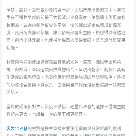
窄扶手設計，是輕盈沙發的第一步。比起傳統厚重的扶手，窄扶
手在不犧牲坐感的前提下大幅減少沙發寬度，使整體比例更加修
長俐落，並為兩側保留更多空間，便於擺設邊桌或增加動線寬
度。再搭配高腳架結構，讓沙發底部露出空隙，視線得以穿透地
面，創造出懸浮感，也使掃地機器人清掃無礙，兼具設計與實用
功能。
材質與色彩則建議選擇霧面質地的米色、淡灰、淺綠等柔和色
調，與棉麻、亞麻這類自然織物結合，呈現出乾淨、純粹且具有
生活感的視覺印象，完美呼應無印風格強調的靜謐與秩序。這樣
的沙發也容易與木質家具、白牆與自然採光搭配出協調一致的空
間語言。
當坪數受限但對生活質感不妥協，輕量化沙發的選擇不僅讓空間
看起來更大，也讓每一次的坐下都更從容。
客製化沙發
的材質選擇會直接影響使用壽命與日常維護的便利