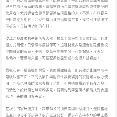
性。布料沙發因為觸感柔和、配色豐富，特別受到喜歡溫馨氛圍
與自然風格家庭的青睞。這類材質適合追求舒適感與彈性搭配的
使用者，尤其適合會隨季節更換裝潢風格的人。不過，布料容易
吸附灰塵與毛髮，若家中有小孩或過敏體質者，需特別注意選擇
可拆洗、具抗污功能的布料。
皮革沙發展現的是俐落與大器，視覺上帶來整潔與現代感，且清
潔方式簡便，只需濕布擦拭即可。這種材質非常適合忙碌但重視
空間質感的家庭。不過，皮革在炎熱氣候下可能黏膩，冷天又可
能偏冷，若經常久坐，可搭配柔軟靠墊或布套提升舒適度。
貓抓布是一種高機能材質，表面編織細密，能有效防止寵物爪子
勾破沙發布面。它的抗磨性與耐抓性讓養貓狗的家庭可以放心使
用，同時也具備防潑水與抗汙功能，不需過度擔心毛孩在沙發上
的活動。設計面也越來越多元，從簡約到摩登風格都能找到合適
選項，兼顧實用與美感。
在現今的家居選擇中，越來越多的消費者開始意識到，選擇當地
生產的沙發不僅是為了提升生活品質，還是在支持本地的手工藝