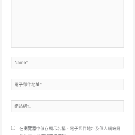
裡
輸
入
內
容...
Name*
電
子
郵
網
件
站
地
網
址
址
*
在
瀏覽器
中儲存顯示名稱、電子郵件地址及個人網站網