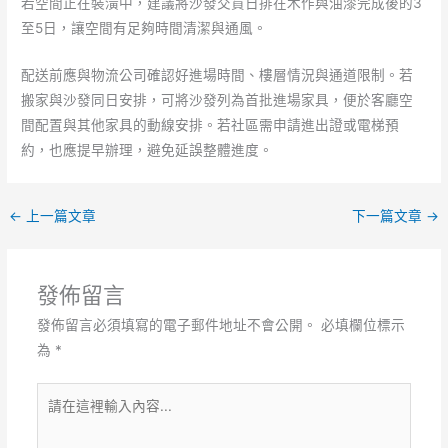
若空間正在裝潢中，建議將沙發交貨日排在木作與油漆完成後的3
至5日，讓空間有足夠時間清潔與通風。
配送前應與物流公司確認好進場時間、樓層情況與通道限制。若
搬家與沙發同日安排，可將沙發列為首批進場家具，便於客廳空
間配置與其他家具的動線安排。若社區需申請進出證或電梯預
約，也應提早辦理，避免延誤整體進度。
←
上一篇文章
下一篇文章
→
發佈留言
發佈留言必須填寫的電子郵件地址不會公開。
必填欄位標示
為
*
請
在
這