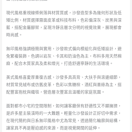
現代風格重視線條俐落與材質質感，沙發造型多為幾何形狀及低
矮比例，材質選擇霧面皮革或科技布料，色彩偏深灰、炭黑與深
藍，搭配金屬腳架，呈現冷靜且層次分明的視覺效果，展現都會
時尚感。
無印風格強調極簡與實用，沙發款式偏向模組化與低矮設計，避
免繁複裝飾，色調以岩灰、卡其和奶油色為主，布料多用天然棉
麻，配合木質家具及柔和燈光，打造舒適寧靜的生活環境。
美式風格喜愛厚重復古感，沙發多具高背、大扶手與滾邊細節，
材質常見絨布或仿舊皮革，色彩以焦糖棕、酒紅與墨綠為主，搭
配豐富抱枕與織毯，營造層次豐富且溫暖的家庭氛圍。
面對都市小宅的空間限制，如何讓客廳保有舒適性又不顯擁擠，
是許多屋主裝潢時的一大難題。輕量化沙發設計正好切中需求，
在現代簡約與日系無印風格中尤為常見，透過簡化輪廓與結構，
讓家具不再是壓迫感的來源，而是視覺開闊的延伸。