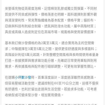
坐墊填充物從高密度泡棉、記憶棉到乳膠或獨立筒彈簧，不同材
質提供不同坐感與彈性，價格落差也明顯。面料選擇則影響外觀
與清潔便利性，常見聚酯纖維為基本配置，價格平實；貓抓布、
亞麻與科技布則結合耐磨、透氣與防潑水功能，屬中高階材質；
真皮或高級人造皮則定位在高端市場，視風格與使用習慣選擇。
基本款訂做沙發價格約為2萬至3萬元，適合實用為主的空間需
求；中階選擇在3萬至5萬元之間，提供更佳舒適度與多樣面料；
高階設計則從5萬元起跳，針對整體空間風格與長時間使用者量身
打造。依據預算與需求做功能分層，先確認日常使用重點與耐用
需求，再依據風格與配件進行細部調整，可更有效掌握性價比。
在選購
小坪數沙發
時，首重深度設計。深度過深雖然坐感飽滿，
但容易壓縮活動空間，建議控制在60至70公分之間，這樣不僅保
有舒適性，也利於留出走道與生活空間。若追求多功能，可考慮
收納型或可變床型沙發，增加實用價值。