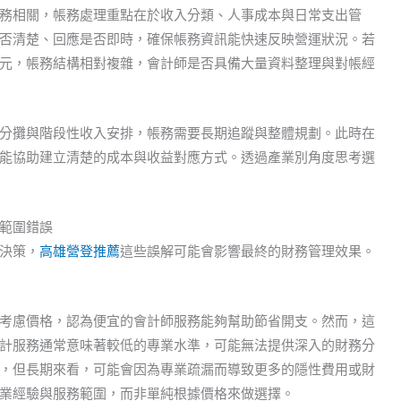
務相關，帳務處理重點在於收入分類、人事成本與日常支出管
否清楚、回應是否即時，確保帳務資訊能快速反映營運狀況。若
元，帳務結構相對複雜，會計師是否具備大量資料整理與對帳經
分攤與階段性收入安排，帳務需要長期追蹤與整體規劃。此時在
能協助建立清楚的成本與收益對應方式。透過產業別角度思考選
範圍錯誤
決策，
高雄營登推薦
這些誤解可能會影響最終的財務管理效果。
考慮價格，認為便宜的會計師服務能夠幫助節省開支。然而，這
計服務通常意味著較低的專業水準，可能無法提供深入的財務分
，但長期來看，可能會因為專業疏漏而導致更多的隱性費用或財
業經驗與服務範圍，而非單純根據價格來做選擇。