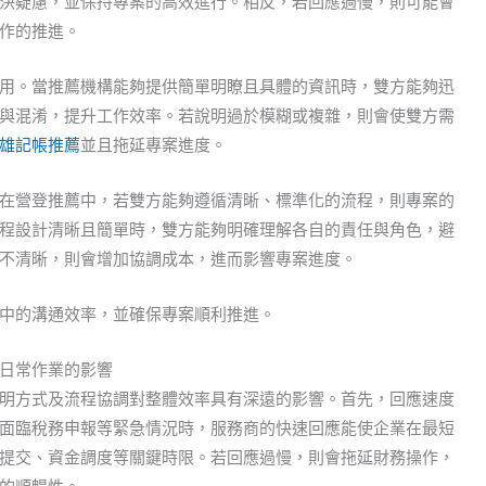
決疑慮，並保持專案的高效進行。相反，若回應過慢，則可能會
作的推進。
用。當推薦機構能夠提供簡單明瞭且具體的資訊時，雙方能夠迅
與混淆，提升工作效率。若說明過於模糊或複雜，則會使雙方需
雄記帳推薦
並且拖延專案進度。
在營登推薦中，若雙方能夠遵循清晰、標準化的流程，則專案的
程設計清晰且簡單時，雙方能夠明確理解各自的責任與角色，避
不清晰，則會增加協調成本，進而影響專案進度。
中的溝通效率，並確保專案順利推進。
日常作業的影響
明方式及流程協調對整體效率具有深遠的影響。首先，回應速度
面臨稅務申報等緊急情況時，服務商的快速回應能使企業在最短
提交、資金調度等關鍵時限。若回應過慢，則會拖延財務操作，