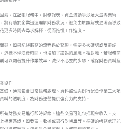
的順暢性。
因素。在記帳服務中，財務報表、資金流動等涉及大量專業術
，將有助於企業迅速理解財務狀況，避免由於誤解或混淆而導致
花更多時間去尋求解釋，從而拖慢工作進度。
關鍵。如果記帳服務的流程過於繁瑣，需要多次確認或反覆調
，這樣不僅浪費時間，也增加了錯誤的風險。相對地，若服務商
則可以顯著提升作業效率，減少不必要的步驟，確保財務資料及
業協作
基礎，通常包含日常帳務處理、資料整理與例行配合作業三大項
資料的透明度，為財務運營提供強有力的支持。
所有財務交易進行即時記錄。這些交易可能包括現金收入、支
上相應憑證，如發票、收據或銀行對帳單等。準確的帳務處理能
提供準確數據。這也是企業或個人財務管理的基石。