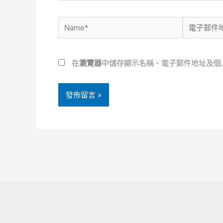
Name*
電
子
郵
在
瀏覽器
中儲存顯示名稱、電子郵件地址及個
件
地
址
*