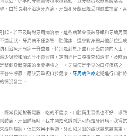
到最近，小李的牙齒變得越來越鬆動，且牙齦出現嚴重脫落現
現，由於長期不治療牙周病，牙齒和牙齦已經受到嚴重損害，甚
引起。若不及時對牙周病治療，這些病菌會侵蝕牙齦和牙齒周圍
不適症狀。牙周病不僅影響口腔健康，還會對身體其他部位造成
防和治療牙周病十分重要，特別是對於那些有牙齒問題的人士，
減少吸煙和酗酒等不良習慣，定期進行口腔檢查和清潔，及時治
是整個身體健康的重要指標之一，牙周病是常見的口腔疾病之
業醫生呼籲，應該要重視口腔健康，
牙周病治療
定期進行口腔檢
的情況發生。
，經常長期對著電腦，吃的不健康，口腔衛生習慣也不好，導致
到酸痛、牙齦腫痛時，我才開始意識到這可能是牙周病。我嘗試
來緩解症狀，但是效果不明顯，牙齒和牙齦的症狀越來越嚴重，