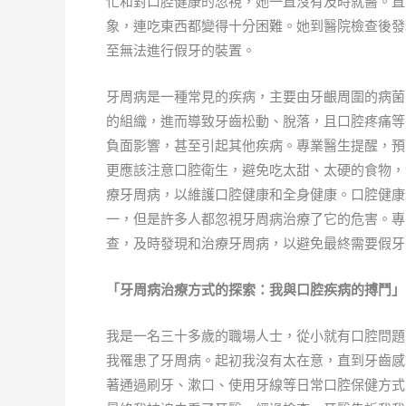
忙和對口腔健康的忽視，她一直沒有及時就醫。直
象，連吃東西都變得十分困難。她到醫院檢查後發
至無法進行假牙的裝置。
牙周病是一種常見的疾病，主要由牙齦周圍的病菌
的組織，進而導致牙齒松動、脫落，且口腔疼痛等
負面影響，甚至引起其他疾病。專業醫生提醒，預
更應該注意口腔衛生，避免吃太甜、太硬的食物，
療牙周病，以維護口腔健康和全身健康。口腔健康
一，但是許多人都忽視牙周病治療了它的危害。專
查，及時發現和治療牙周病，以避免最終需要假牙
「牙周病治療方式的探索：我與口腔疾病的搏鬥」
我是一名三十多歲的職場人士，從小就有口腔問題
我罹患了牙周病。起初我沒有太在意，直到牙齒感
著通過刷牙、漱口、使用牙線等日常口腔保健方式