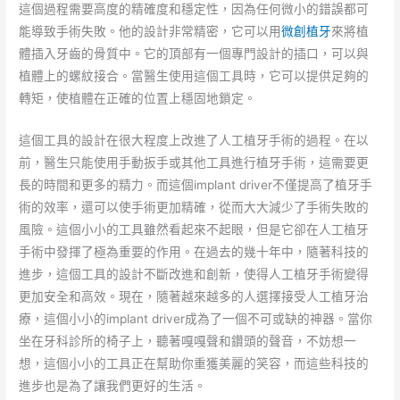
這個過程需要高度的精確度和穩定性，因為任何微小的錯誤都可
能導致手術失敗。他的設計非常精密，它可以用
微創植牙
來將植
體插入牙齒的骨質中。它的頂部有一個專門設計的插口，可以與
植體上的螺紋接合。當醫生使用這個工具時，它可以提供足夠的
轉矩，使植體在正確的位置上穩固地鎖定。
這個工具的設計在很大程度上改進了人工植牙手術的過程。在以
前，醫生只能使用手動扳手或其他工具進行植牙手術，這需要更
長的時間和更多的精力。而這個implant driver不僅提高了植牙手
術的效率，還可以使手術更加精確，從而大大減少了手術失敗的
風險。這個小小的工具雖然看起來不起眼，但是它卻在人工植牙
手術中發揮了極為重要的作用。在過去的幾十年中，隨著科技的
進步，這個工具的設計不斷改進和創新，使得人工植牙手術變得
更加安全和高效。現在，隨著越來越多的人選擇接受人工植牙治
療，這個小小的implant driver成為了一個不可或缺的神器。當你
坐在牙科診所的椅子上，聽著嘎嘎聲和鑽頭的聲音，不妨想一
想，這個小小的工具正在幫助你重獲美麗的笑容，而這些科技的
進步也是為了讓我們更好的生活。