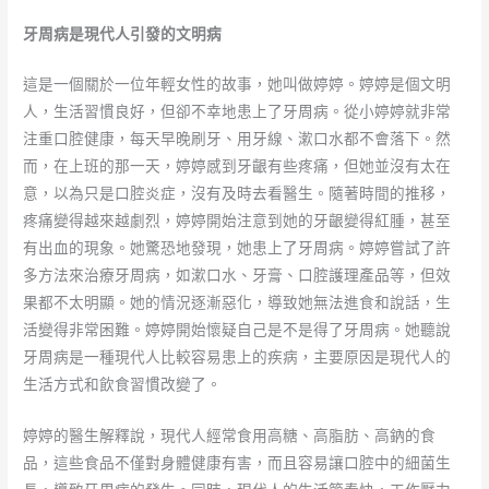
牙周病是現代人引發的文明病
這是一個關於一位年輕女性的故事，她叫做婷婷。婷婷是個文明
人，生活習慣良好，但卻不幸地患上了牙周病。從小婷婷就非常
注重口腔健康，每天早晚刷牙、用牙線、漱口水都不會落下。然
而，在上班的那一天，婷婷感到牙齦有些疼痛，但她並沒有太在
意，以為只是口腔炎症，沒有及時去看醫生。隨著時間的推移，
疼痛變得越來越劇烈，婷婷開始注意到她的牙齦變得紅腫，甚至
有出血的現象。她驚恐地發現，她患上了牙周病。婷婷嘗試了許
多方法來治療牙周病，如漱口水、牙膏、口腔護理產品等，但效
果都不太明顯。她的情況逐漸惡化，導致她無法進食和說話，生
活變得非常困難。婷婷開始懷疑自己是不是得了牙周病。她聽說
牙周病是一種現代人比較容易患上的疾病，主要原因是現代人的
生活方式和飲食習慣改變了。
婷婷的醫生解釋說，現代人經常食用高糖、高脂肪、高鈉的食
品，這些食品不僅對身體健康有害，而且容易讓口腔中的細菌生