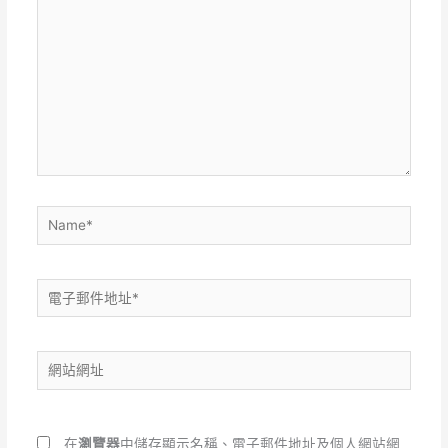
這
裡
輸
入
內
容...
Name*
電
子
郵
網
件
站
地
網
址
址
*
在
瀏覽器
中儲存顯示名稱、電子郵件地址及個人網站網