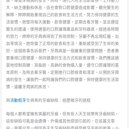
長，導致牙周病的發生。同時，現代人的生活節奏快，工作壓力
大，缺乏運動和休息，這也會對口腔健康造成影響。聽完醫生的
解釋，婷婷開始重視自己的飲食和生活方式，努力保持健康的生
活習慣。她堅持每天運動、飲食健康，定期去看牙醫，並且遵從
醫生的建議，使用適當的口腔護理產品和牙科器具。經過長時間
的努力，婷婷的牙周病得到了有效控制，牙齦不再出現紅腫、出
血等情況。她恢復了正常的飲食和生活，重新感受到了生命的美
好。這個故事告訴我們，牙周病是一個嚴重的健康問題，患者需
要重視口腔健康，保持健康的生活方式和飲食習慣。我們應該適
當地控制高糖、高脂肪、高鈉的食物攝入量，遵守口腔護理的基
本原則，及時去看牙醫，定期進行口腔檢查和清潔，以預防牙周
病的發生。讓我們一起呵護我們的口腔健康，保持健康的生活習
慣，遠離牙周病的疾苦。
與
活動假牙
生俱來的牙齒缺陷：經歷植牙的過程
每個人都希望擁有美麗的牙齒，但有些人天生就帶有牙齒缺陷。
這些缺陷可能是由遺傳、外傷或其他原因引起的。在這篇文章
中，我將分享一個因為天生牙齒缺陷而接受植牙手術的故事。小