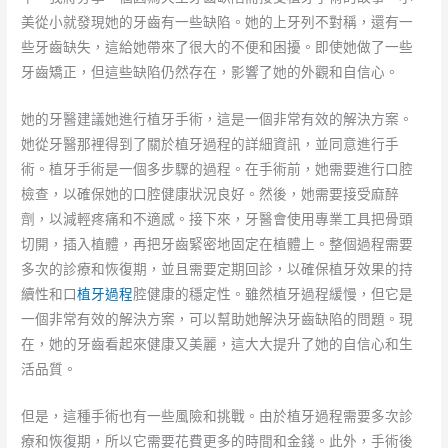
美從小就發現她的牙齒有一些缺陷。她的上牙列不對稱，還有一
些牙齒缺失，這給她帶來了很大的不便和困擾。即使她做了一些
牙齒矯正，但這些缺陷仍然存在，影響了她的外觀和自信心。
她的牙醫建議她進行植牙手術，這是一個非常有效的解決方案。
她從牙醫那裡得到了關於植牙過程的詳細資訊，並同意進行手
術。植牙手術是一個多步驟的過程。在手術前，她需要進行口腔
檢查，以確保她的口腔健康狀況良好。然後，她需要接受麻醉
劑，以減輕疼痛和不適感。接下來，牙醫會使用專業工具把骨頭
切開，插入植體，再把牙齒緊密地固定在植體上。整個過程需要
多次的診療和恢復期，並且需要定期回診，以確保植牙效果的持
續性和口
植牙過程
腔健康的穩定性。雖然植牙過程緩慢，但它是
一個非常有效的解決方案，可以幫助她解決牙齒缺陷的問題。現
在，她的牙齒看起來健康又美麗，這大大提升了她的自信心和生
活品質。
但是，這種手術也有一些風險和挑戰。由於植牙過程需要多次診
療和恢復期，所以它需要花費更多的時間和金錢。此外，手術後