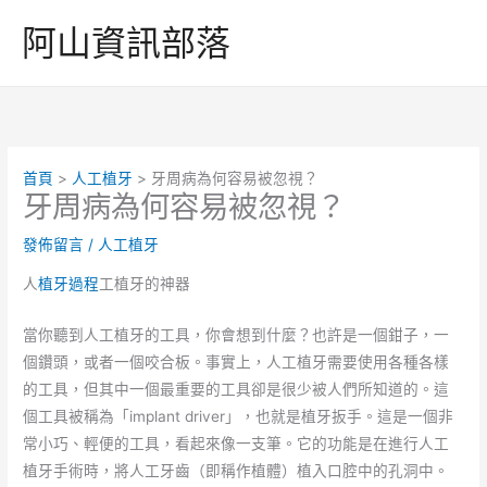
跳
阿山資訊部落
至
主
要
內
容
首頁
人工植牙
牙周病為何容易被忽視？
牙周病為何容易被忽視？
發佈留言
/
人工植牙
人
植牙過程
工植牙的神器
當你聽到人工植牙的工具，你會想到什麼？也許是一個鉗子，一
個鑽頭，或者一個咬合板。事實上，人工植牙需要使用各種各樣
的工具，但其中一個最重要的工具卻是很少被人們所知道的。這
個工具被稱為「implant driver」，也就是植牙扳手。這是一個非
常小巧、輕便的工具，看起來像一支筆。它的功能是在進行人工
植牙手術時，將人工牙齒（即稱作植體）植入口腔中的孔洞中。