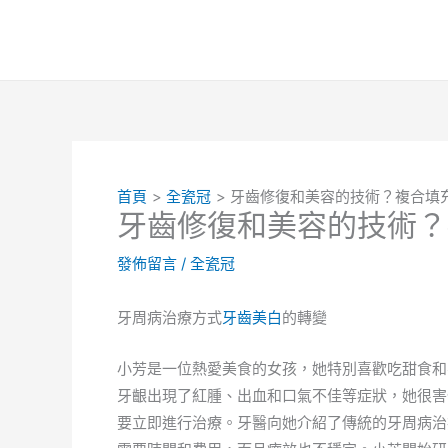
跳
至
主
要
內
容
首頁
全瓷冠
牙齒修復和美容的技術？複合填
牙齒修復和美容的技術？
發佈留言
/
全瓷冠
牙周病治療方式
牙齒美白
的轉變
小芳是一位熱愛美食的女孩，她特別喜歡吃甜食和
牙齦出現了紅腫、出血和口氣不佳等症狀，她很害
要立即進行治療。牙醫向她介紹了傳統的牙周病治