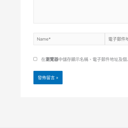
內
容...
Name*
電
子
郵
在
瀏覽器
中儲存顯示名稱、電子郵件地址及個
件
地
址
*