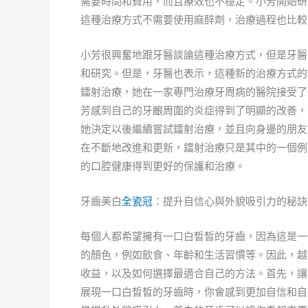
需要時間和費用，而且療效也不穩定。小芳開始研
這種治療方式不需要使用麻醉劑，治療過程也比較
小芳很興奮地跟牙醫談論這種治療方式，但是牙醫
和研究。但是，牙醫也表示，這種新的治療方式的
鐳射治療，她在一家專門治療牙周病的醫院接受了
芳感到自己的牙齦周圍的炎症得到了明顯的改善，
她決定以後繼續嘗試鐳射治療，並且向身邊的朋友
在不斷地改進和更新，鐳射治療只是其中的一個例
的口腔健康得到更好的保護和治療。
牙齒美白
全瓷冠
：提升自信心與外貌吸引力的秘訣
每個人都希望擁有一口白晳晳的牙齒，因為這是一
的顏色，例如飲食、年齡和生活習慣等。因此，越
收益，以及如何選擇最適合自己的方法。首先，讓
展現一口白晳晳的牙齒時，你會感到更加自信和自