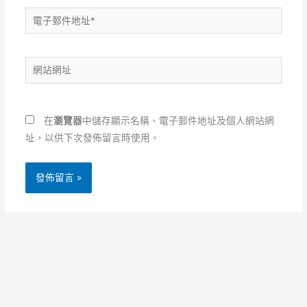
電
子
郵
網
件
站
地
網
址
址
*
在
瀏覽器
中儲存顯示名稱、電子郵件地址及個人網站網
址，以供下次發佈留言時使用。