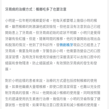
牙周病的治療方式：檳榔吃多了也要注意
小明是一位年輕的檳榔愛好者，他每天都要嚼上幾個小時的檳
榔。雖然檳榔的刺激讓他感到愉悅，但他並沒有注意到自己已經
開始患上了牙周病。但牙周病初始的症狀不明顯，小明只是覺得
牙齦有些紅腫。但是，隨著時間的推移，他的牙齦開始出現出血
和脫落的情況。他到了牙科診所，發
微創植牙
現自己已經患上了
牙周病，需要及時治療。牙醫告訴小明，他需要改變自己的口腔
清潔習慣，及時洗牙和使用牙線進行深層清潔可以去除口腔中的
細菌和食物殘渣，防止細菌感染，有效預防牙周病的發生和發
展。
對於小明這樣的患者來說，治療的方式還包括控制檳榔的使用
量。如果他繼續大量嚼檳榔，即使口腔清潔得當，也難以完全控
制牙周病的發展。所以，他開始減少檳榔的使用量，同時按照醫
生的建議使用抗生素進行治療。幾個月後，小明的牙齒恢復了健
康狀態。他發現，如果早點注意口腔清潔和減少檳榔的使用量，