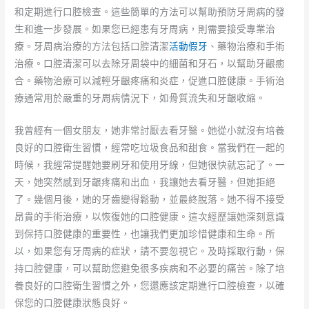
和定期進行口腔檢查。這些簡單的方法可以幫助預防牙周病的發
生和進一步發展。如果您已經患有牙周病，則需要接受專業治
療。牙周病治療的方法包括口腔清潔
活動假牙
、藥物治療和手術
治療。口腔清潔可以去除牙周袋中的細菌和牙石，以幫助牙齦癒
合。藥物治療可以減輕牙齦疼痛和炎症，促進口腔健康。手術治
療通常用於嚴重的牙周病情況下，如骨質流失和牙齦收縮。
我曾經有一個女朋友，她非常討厭去看牙醫。她從小就沒有培養
良好的口腔衛生習慣，經常吃垃圾食品和甜食。當我們在一起的
時候，我經常提醒她要刷牙和使用牙線，但她很快就忘記了。一
天，她突然感到牙齦疼痛和出血，我讓她去看牙醫，但她拒絕
了。幾個月後，她的牙齒變得鬆動，並最終脫落。她不得不接受
昂貴的手術治療，以恢復她的口腔健康。這次經歷讓她深刻意識
到保持口腔健康的重要性，也讓我們更加珍惜健康和生命。所
以，如果您有牙周病的症狀，請不要忽視它。及時採取行動，保
持口腔健康，可以幫助您避免很多疾病和不必要的痛苦。除了培
養良好的口腔衛生習慣之外，您還應該定期進行口腔檢查，以確
保您的口腔健康狀態良好。