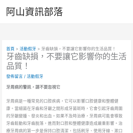
跳
阿山資訊部落
至
主
要
內
容
首頁
活動假牙
牙齒缺損，不要讓它影響你的生活品質！
牙齒缺損，不要讓它影響你的生活
品質！
發佈留言
/
活動假牙
牙周病的警訊，請不要忽視它
牙周病是一種常見的口腔疾病，它可以影響口腔健康和整體健
康。當細菌在牙齒和牙齦之間形成牙菌斑時，它會引起牙齒周圍
的牙齦變腫、發炎和出血。如果不及時治療，牙周病可能會導致
牙齒鬆動和牙齒脫落，進而對口腔和整體健康造成嚴重影響。治
療牙周病的第一步是保持口腔清潔，包括刷牙、使用牙線、漱口