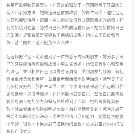
甚至可能導致牙齒喪失。在牙醫的幫助下，莉莉瞭解了牙周病的
病因和治療方法。她知道自己需要改變口腔衛生習慣，進行定期
洗牙和接受治療。然而，這些措施並沒有立即改善她的病情。莉
莉開始感到絕望，覺得自己無法戰勝這種疾病。她開始懷疑自己
的生活方式和習慣是否導致了疾病的出現。她失去了自信和勇
氣，甚至開始回避和避免與人交往。
在這個低谷期，莉莉遇到了一位熟悉牙周病的朋友，她分享了自
己的牙周病治療經驗和故事。朋友告訴她，她需要有耐心和堅定
的決心，並且相信自己可以戰勝牙周病。受到朋友的鼓勵，莉莉
開始重拾勇氣和希望，並且重新開始積極對待治療。她學會了如
何保持良好的口腔衛生習慣，並且每次洗牙後都感到自己的口腔
更加健康。這段時間裡，莉莉不斷地鼓勵自己，堅信自己能夠戰
勝牙周病。她的努力和堅持終於得到了回報，她的病情逐漸好
轉，牙齒健康狀態得到明顯改善。莉莉深刻體會到，戰勝牙周病
需要不斷的努力和決心，更需要相信自己的能力。她從這次經歷
中學到了很多，不僅是對口腔健康的重視，更是對自己內心的成
長和自我肯定。