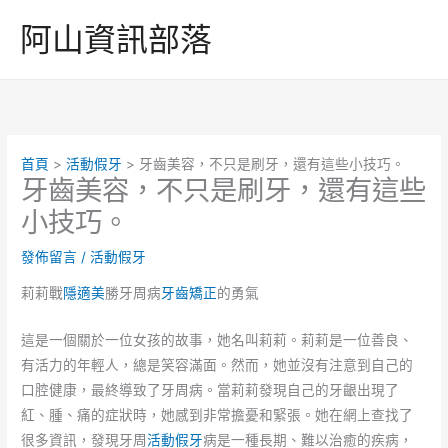
跳
阿山資訊部落
至
主
要
內
容
首頁
活動假牙
牙齒美容，不只是刷牙，還有這些小技巧。
牙齒美容，不只是刷牙，還有這些
小技巧。
發佈留言
/
活動假牙
莉莉戰
隱適美
勝牙周病
牙齒矯正
的勇氣
這是一個關於一位女孩的故事，她名叫莉莉。莉莉是一位善良、
有活力的年輕人，總是笑容滿面。然而，她並沒有注意到自己的
口腔健康，最終導致了牙周病。當莉莉發現自己的牙齦出現了
紅、腫、痛的症狀時，她感到非常擔憂和緊張。她在網上查找了
很多資訊，發現牙周
活動假牙
病是一種長期、難以治癒的疾病，