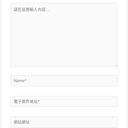
請
在
這
裡
輸
入
內
容...
Name*
電
子
郵
網
件
站
地