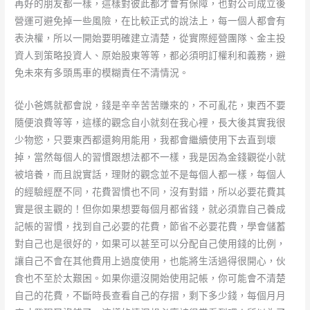
再好的朋友都一樣，這樣對彼此都才會有保障，也對公司成立後
營運可避免掉一些風險，在比較正式的說法上，每一個人都會有
表決權，所以一開始要明確建立清楚，從實際經營團隊、金主投
資人到策略投資人、原始股東等等，都必須明訂權利和義務，避
免未來有多頭馬車的模糊責任不清情況。
從小爸媽就都會說，錢是辛辛苦苦賺來的，不可亂花，東西不要
隨便浪費等等，這樣的觀念自小就刻在我心裡，長大後其實我很
少物慾，只要東西都還夠用能用，我都會繼續使用下去直到壞
掉，當然每個人的習慣跟想法都不一樣，我是因為金錢觀從小就
被培養，而且說實話，理財的觀念並不是每個人都一樣，每個人
的經驗經歷不同，花費習慣也不同，沒有對錯，所以必要花費其
實是很主觀的！但你如果想要每個月都省錢，就必須靠自己養成
記帳的習慣，找到自己必要的花費，節省不必要花費，學會儲蓄
對自己也是很好的，如果可以甚至可以分配自己使用錢的比例，
讓自己不會在其他費用上過度使用，也能將生活過得很開心，伙
食也不至於太艱困。如果你還沒開始使用記帳，你可能會不清楚
自己的花費，不斷時長查看自己的存摺，剩下多少錢，每個月月