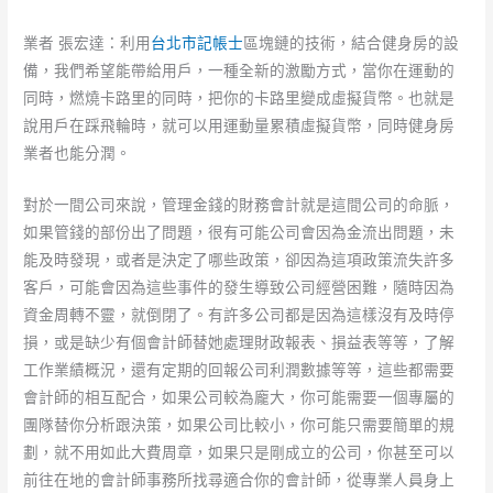
業者 張宏達：利用
台北市記帳士
區塊鏈的技術，結合健身房的設
備，我們希望能帶給用戶，一種全新的激勵方式，當你在運動的
同時，燃燒卡路里的同時，把你的卡路里變成虛擬貨幣。也就是
說用戶在踩飛輪時，就可以用運動量累積虛擬貨幣，同時健身房
業者也能分潤。
對於一間公司來說，管理金錢的財務會計就是這間公司的命脈，
如果管錢的部份出了問題，很有可能公司會因為金流出問題，未
能及時發現，或者是決定了哪些政策，卻因為這項政策流失許多
客戶，可能會因為這些事件的發生導致公司經營困難，隨時因為
資金周轉不靈，就倒閉了。有許多公司都是因為這樣沒有及時停
損，或是缺少有個會計師替她處理財政報表、損益表等等，了解
工作業績概況，還有定期的回報公司利潤數據等等，這些都需要
會計師的相互配合，如果公司較為龐大，你可能需要一個專屬的
團隊替你分析跟決策，如果公司比較小，你可能只需要簡單的規
劃，就不用如此大費周章，如果只是剛成立的公司，你甚至可以
前往在地的會計師事務所找尋適合你的會計師，從專業人員身上