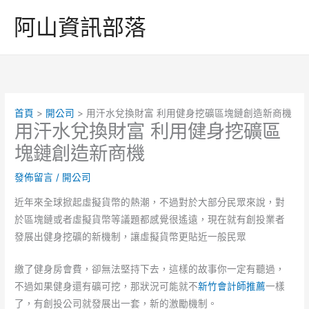
跳
阿山資訊部落
至
主
要
內
容
首頁
開公司
用汗水兌換財富 利用健身挖礦區塊鏈創造新商機
用汗水兌換財富 利用健身挖礦區
塊鏈創造新商機
發佈留言
/
開公司
近年來全球掀起虛擬貨幣的熱潮，不過對於大部分民眾來說，對
於區塊鏈或者虛擬貨幣等議題都感覺很遙遠，現在就有創投業者
發展出健身挖礦的新機制，讓虛擬貨幣更貼近一般民眾
繳了健身房會費，卻無法堅持下去，這樣的故事你一定有聽過，
不過如果健身還有礦可挖，那狀況可能就不
新竹會計師推薦
一樣
了，有創投公司就發展出一套，新的激勵機制。