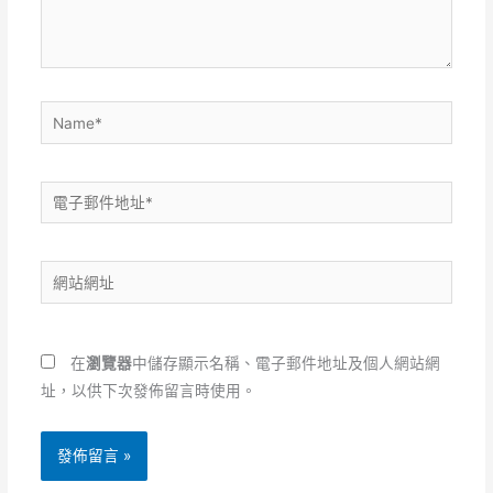
內
容...
Name*
電
子
郵
網
件
站
地
網
址
址
*
在
瀏覽器
中儲存顯示名稱、電子郵件地址及個人網站網
址，以供下次發佈留言時使用。