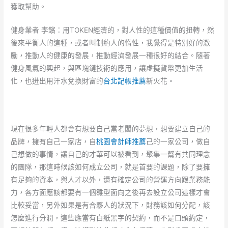
獲取幫助。
健身業者 李鑌：用TOKEN經濟的，對人性的這種價值的扭轉，然
後來平衡人的這種，或者叫制約人的惰性，我覺得是特別好的激
勵，推動人的健康的發展，推動經濟發展一種很好的結合。隨著
健身風氣的興起，與區塊鏈技術的應用，讓虛擬貨幣更加生活
化，也迸出用汗水兌換財富的
台北記帳推薦
新火花。
現在很多年輕人都會有想要自己當老闆的夢想，想要建立自己的
品牌，擁有自己一家店，自
桃園會計師推薦
己的一家公司，做自
己想做的事情，讓自己的才華可以被看到，聚集一幫有共同理念
的團隊，那這時候該如何成立公司，就是首要的課題，除了要擁
有足夠的資本，與人才以外，還有確定公司的營運方向跟業務能
力，各方面應該都要有一個雛型面向之後再去設立公司這樣才會
比較妥當，另外如果是有合夥人的狀況下，財務該如何分配，該
怎麼進行分潤，這些應當有白紙黑字的契約，而不是口頭約定，