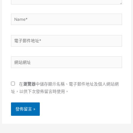
Name*
電
子
郵
網
件
站
地
網
址
址
*
在
瀏覽器
中儲存顯示名稱、電子郵件地址及個人網站網
址，以供下次發佈留言時使用。