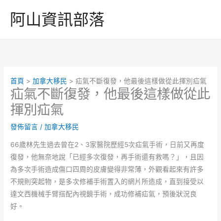
跳
阿山資訊部落
至
主
要
內
容
首頁
加拿大移民
疝氣不斷復發，他最後這樣做從此揮別疝氣
疝氣不斷復發，他最後這樣做從此
揮別疝氣
發佈留言
/
加拿大移民
66歲林先生過去曾在2、3家醫院歷經5次疝氣手術，日前又再度
復發，他無奈地說「已經多次復發，再手術還有救嗎？」，且因
為多次手術造成傷口四周的皮膚變得非常薄，外觀看起來有許多
不規則突起物，是多次修補手術置入的網片所造成，直到接受以
達文西機械手臂搭配內視鏡手術，成功修補疝氣，預後狀況良
好。