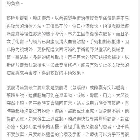
的負擔。
蔡曜州提到，臨床顯示，以內視鏡手術治療復發型疝氣是最不易
再復發的治療方法。其優點在於，傷口小恢復快，術後腹股溝疼
痛痠麻等慢性疼痛的機率降低。林先生因為復發次數多，而且多
次手術留下的網片已與腹股溝大血管沾黏，手術相對較複雜，因
此除內視鏡外，更搭配達文西清晰的手術視野與靈活的機械手
臂，將沾黏、多餘的網片取出，再把巨大的腹壁缺損修補後，以
新網片覆蓋住缺損處，如此雙層修補，能最有效防止多次復發的
疝氣將來再復發，得到較好的手術效果。
腹股溝疝氣最主要症狀是腹股溝（鼠蹊部）或陰囊有突起腫塊，
蔡曜州說，這個腫塊可能在舉重物、咳嗽、彎腰、用力、大笑後
突然出現，但平躺時又會縮回正常，站立或用力時會再鼓起，有
時突起腫塊部位有灼燒、疼痛、鼓脹或沈重感，讓身體不適。他
提醒民眾，如果發生上述症狀，務必盡快找專業醫師診斷，對症
治療，免除疝氣帶來的困擾。曾經手術後又復發的患者，也千萬
不要放棄，只要給以適當的治療及手術，治療後可以幾乎不再復