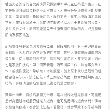
替該患者診治的台北慈濟醫院微創手術中心主任蔡曜州表示，疝
氣是指部分臟器位移到不正常位置，人體有許多部位都可能發生
疝氣，如臍疝氣、橫膈膜疝氣、股疝氣等，其中以腹股溝疝氣最
常見。疝氣好發於十六歲前的年輕孩子以及六十五歲後的長者，
男性多於女性。原因可能是先天性腹壁開口無法閉合，或是腹壁
肌肉及筋膜鬆弛；
而疝氣復發的常見因素也有幾種，蔡曜州說明，第一是與體質遺
傳相關，因為疝氣通常是系統性疾病，某些人身體結締組織的製
造失衡，使得組織韌性不足，就容易引發疝氣，甚至復發，因此
也是家族性疾病。第二個因素是生活習慣與工作，如從事負重工
作，或慢性便祕、常咳嗽，增加腹壓，加上原來就缺乏韌性的組
織更容易缺損，造成疝氣。第三則是技術面，適當而純熟的開刀
技術，是成功治療疝氣並降低復發的重要關鍵。
蔡曜州指出，傳統疝氣開刀治療，是以縫線做組織修補，可能用
患者身體肌肉或筋膜組織去縫合，也可能用網片縫合修補。但每
次縫合與修補，都會造成沾黏，若復發，就會導致下次修補時難