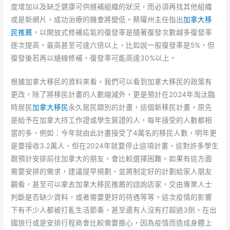
度增加以及缺乏健康可供縫補組織的狀況，而必須再找其他組織
或是新網片，成功治療的機會將變低。蔡曜州主任指出
加拿大移
民推薦
，以開放式修補疝氣的復發率是隨著復發次數越多復發率
逐次提高，最高甚至可達六倍以上，比如說一般復發率是5%，但
復發後若再以縫線修補，復發率可能高達30%以上。
根據加拿大移民的資料來看，我們可以看到加拿大移民的政策有
更改，除了將移民計畫的人數縮減外，更是預計在2024年淘汰臨
時居民
加拿大移民
永久居民類別的計畫，這個新移民計畫，原先
是給予在加拿大持工作證或學生簽證的人，每年接受的人數都相
當的多，例如：今年就由此計畫接受了4萬名的移民人數，明年更
是要接收3.2萬人，但在2024年就要停止這項計畫，這對許多學生
跟預計安排前往加拿大的朋友，會比較選擇困難。如果有這方面
需要安排的需求，建議提早規劃，並將制定好的計劃給家人朋友
觀看，甚至可以拿去加拿大移民推薦的諮詢店家，交由專業人士
判斷是否缺少資料，或者需要更好的待遇等等。這次疫情的影響
下有不少人都被打亂生活節奏，甚至還有人沒有打超過3劑，在出
國旅行或是安排行程商會比較需要擔心，因為疫情而造成身體上