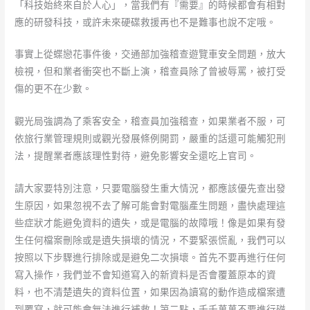
「科技始終來自於人心」，當我們有『需要』的時候都會有相對
應的研發科技，或許未來硬碟救援再也不是難事也說不定哦。
事實上從蝶戀花事件後，交通部加強稽查遊覽車安全問題，放大
檢視，但和業者衝突也不斷上演，稽查員除了曾被辱罵，被打受
傷的更不在少數。
觀光局強調為了乘客安全，稽查員加強稽查，如果業者不服，可
依旅行業管理規則或觀光發展條例開罰，嚴重的話還可能觸犯刑
法，提醒業者應該理性對待，避免影響安全還吃上官司。
請大家要特別注意，只要電腦發生重大情況，都應該優先查出發
生原因，如果忽視不去了解可能會對電腦產生問題，盡快處理這
些症狀才能避免資料的遺失，或是電腦的故障哦！像是如果有發
生任何檔案刪除或是遺失損壞的情況，不要緊張慌亂，我們可以
按照以下步驟進行排除或是避免二次損壞。首先不要再進行任何
寫入操作，我們並不會知道寫入的新資料是否會覆蓋原本的資
料，也不清楚遺失的資料位置，如果因為讀寫的動作造成檔案遭
到覆寫，就可能會無法進行補救！第二點，千千萬萬不要進行磁