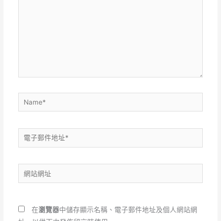
裡
輸
入
內
容...
Name*
電
子
郵
網
件
站
地
網
址
址
*
在
瀏覽器
中儲存顯示名稱、電子郵件地址及個人網站網