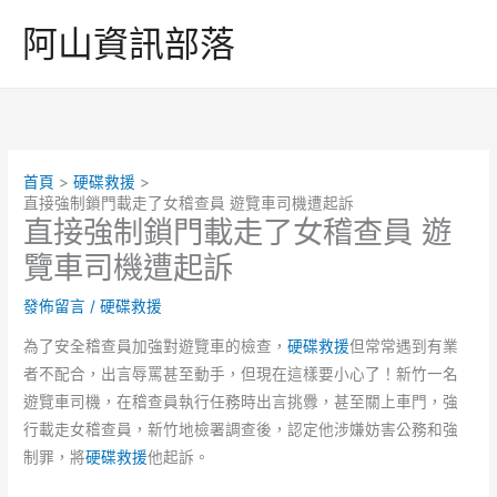
跳
阿山資訊部落
至
主
要
內
容
首頁
硬碟救援
直接強制鎖門載走了女稽查員 遊覽車司機遭起訴
直接強制鎖門載走了女稽查員 遊
覽車司機遭起訴
發佈留言
/
硬碟救援
為了安全稽查員加強對遊覽車的檢查，
硬碟救援
但常常遇到有業
者不配合，出言辱罵甚至動手，但現在這樣要小心了！新竹一名
遊覽車司機，在稽查員執行任務時出言挑釁，甚至關上車門，強
行載走女稽查員，新竹地檢署調查後，認定他涉嫌妨害公務和強
制罪，將
硬碟救援
他起訴。