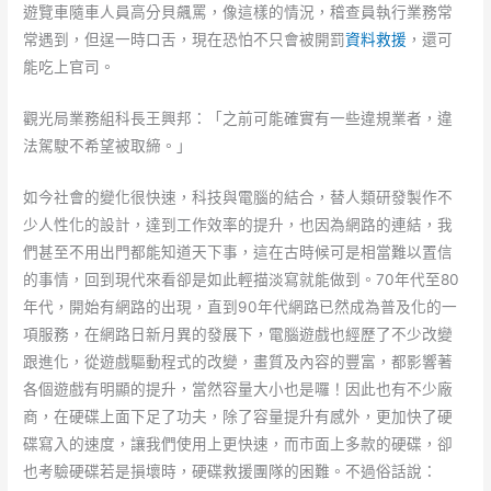
遊覽車隨車人員高分貝飆罵，像這樣的情況，稽查員執行業務常
常遇到，但逞一時口舌，現在恐怕不只會被開罰
資料救援
，還可
能吃上官司。
觀光局業務組科長王興邦：「之前可能確實有一些違規業者，違
法駕駛不希望被取締。」
如今社會的變化很快速，科技與電腦的結合，替人類研發製作不
少人性化的設計，達到工作效率的提升，也因為網路的連結，我
們甚至不用出門都能知道天下事，這在古時候可是相當難以置信
的事情，回到現代來看卻是如此輕描淡寫就能做到。70年代至80
年代，開始有網路的出現，直到90年代網路已然成為普及化的一
項服務，在網路日新月異的發展下，電腦遊戲也經歷了不少改變
跟進化，從遊戲驅動程式的改變，畫質及內容的豐富，都影響著
各個遊戲有明顯的提升，當然容量大小也是囉！因此也有不少廠
商，在硬碟上面下足了功夫，除了容量提升有感外，更加快了硬
碟寫入的速度，讓我們使用上更快速，而市面上多款的硬碟，卻
也考驗硬碟若是損壞時，硬碟救援團隊的困難。不過俗話說：