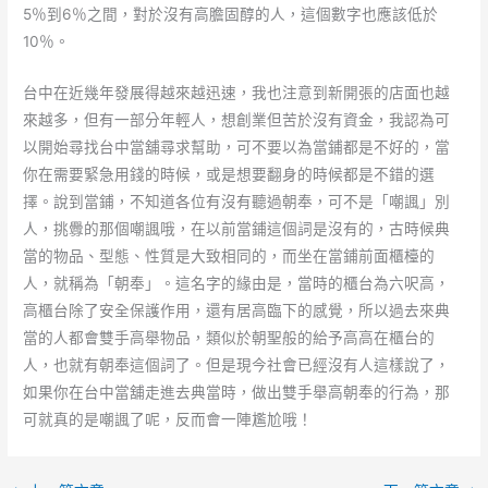
5％到6％之間，對於沒有高膽固醇的人，這個數字也應該低於
10％。
台中在近幾年發展得越來越迅速，我也注意到新開張的店面也越
來越多，但有一部分年輕人，想創業但苦於沒有資金，我認為可
以開始尋找台中當舖尋求幫助，可不要以為當鋪都是不好的，當
你在需要緊急用錢的時候，或是想要翻身的時候都是不錯的選
擇。說到當鋪，不知道各位有沒有聽過朝奉，可不是「嘲諷」別
人，挑釁的那個嘲諷哦，在以前當鋪這個詞是沒有的，古時候典
當的物品、型態、性質是大致相同的，而坐在當鋪前面櫃檯的
人，就稱為「朝奉」。這名字的緣由是，當時的櫃台為六呎高，
高櫃台除了安全保護作用，還有居高臨下的感覺，所以過去來典
當的人都會雙手高舉物品，類似於朝聖般的給予高高在櫃台的
人，也就有朝奉這個詞了。但是現今社會已經沒有人這樣說了，
如果你在台中當舖走進去典當時，做出雙手舉高朝奉的行為，那
可就真的是嘲諷了呢，反而會一陣尷尬哦！