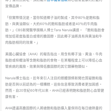
宣傳品牌。
「但實際情況是，當你知道椰子油的製成，其中80％是飽和脂
肪，與黃油類似，大約60％的飽和脂肪或者是40％的牛肉脂
肪。」CBS新聞醫學撰稿人博士Tara Narula講道。 「飽和脂肪會
增加低密度脂蛋白或壞的膽固醇，因此椰子油將具有與黃油和牛
肉脂肪相同的效果。」
美國心臟協會（AHA）的報告指出，用含有椰子油、黃油、牛肉
脂肪或棕櫚油等含飽和脂肪的食物，在某種程度上可以降低心血
管疾病的風險，效果與降低膽固醇的其它類藥物類似。
Narula博士指出，近年來引人注目的媒體頭條新聞也質疑飽和脂
肪是否與以前認為的一樣糟糕，這些信息導致消費者更加困惑。
然而，自20世紀60年代以來，AHA已經表明飽和脂肪對心血管健
康有害。
AHA建議高膽固醇的人將總飽和脂肪攝入量保持在每日總熱量的