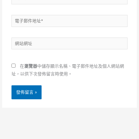
電
子
郵
網
件
站
地
網
址
址
*
在
瀏覽器
中儲存顯示名稱、電子郵件地址及個人網站網
址，以供下次發佈留言時使用。