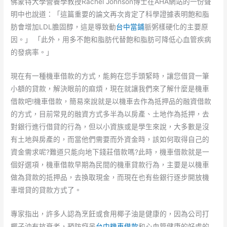
佛蒙特大學營養學教授Rachel Johnson博士在AHA網站的一份聲
明中也說道：「這篇重要的論文再次肯定了科學證據表明飽和脂
肪會增加LDL膽固醇，這是導致動
台中當鋪
脈粥樣硬化的主要原
因。」 「此外，用多不飽和脂肪代替飽和脂肪可降低心血管疾病
的發病率。」
現在有一種機車借款的方式，能夠在您手頭緊時，讓您借貸一筆
小額的貸款，解決眼前的麻煩，現在就讓我們來了解什麼是機車
借款吧!機車借款，簡易來說就是以機車去作為抵押品的融資借款
的方式，目前常見的融資方式多半為以房產、土地作為抵押，去
對銀行進行借貸的行為，但以小資族或是學生來說，大多數是沒
有土地與房產的，而當他們需要而外資金時，該如何取得自己的
資金需求呢?難道只能向地下錢莊借款嗎?此時，機車借款就是一
個好選項，機車借款早期為民間的機車貸款行為，主要是以機車
做為貸款的抵押品，去換取現金，而現在也有些銀行逐步開放機
車增貸的貸款方式了。
專家指出，許多人認為烹飪或食用椰子油是健康的，因為公司打
椰子油有抗衰老，預防癡呆
台中機車借款
和心血管健康的好處的