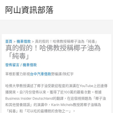
跳
阿山資訊部落
至
主
要
內
容
首頁
機車借款
真的假的！哈佛教授稱椰子油為「純毒」
真的假的！哈佛教授稱椰子油為
「純毒」
發佈留言
/
機車借款
草根影響力新視
台中汽車借款
野編譯/陝紅宇
哈佛大學教授講述了椰子油受歡迎程度的演講在YouTube上迅速傳
播開來。自7月份發佈以來，獲得了近100萬的觀看次數。根據
Business Insider Deutschland的翻譯，在這個視頻題為「椰子油
和其他營養錯誤」的演講中，Karin Michels教授將椰子油稱為
「純毒」和「可以吃的最糟糕的食物之一」。