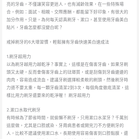
亮的牙齒，不僅讓笑容更迷人，也有減齡效果，在一些特殊場
合，例如：面試、相親、交際應酬，都能留下好印象，有很大的
加分作用。只是，為何每天認真刷牙、漱口，甚至使用牙齒美白
貼片，牙齒怎麼都沒變白呢？
戒掉刷牙的6大壞習慣，輕鬆擁有牙齒快速美白速成法
1.刷牙超用力
以為刷牙越用力越乾淨？事實上，這樣是在傷害牙齒，如果牙刷
頭又太硬，反而會傷害牙齒上的琺瑯質，或是刮傷到牙齒邊邊的
肉肉，容易造成流血。建議牙刷選擇較柔軟的刷頭，然後刷牙時
力道不要太重，每一顆牙齒清潔2到3次，每個角度徹底清潔，這
樣比用力刷牙還要來的乾淨喔！ 刷牙超用力
2.漱口水取代刷牙
有時候為了節省時間，就偷懶不刷牙，只用漱口水潔牙？千萬別
這麼做，尤其是口腔感染、牙周病患者或開完刀不方便刷牙的
人，比較不建議使用漱口水，長期使用容易傷害到口腔黏膜，還