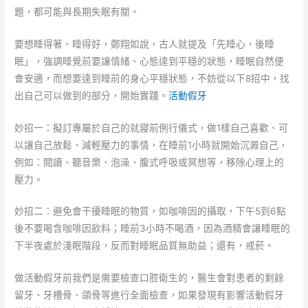
題，都可能與長期失眠有關。
要想睡得著、睡得好，鄭翔如說，古人就提及「先睡心，後睡
眠」，強調睡覺前要讓情緒、心態達到平穩的狀態，睡眠自然便
會安適，而想要達到睡前的身心平穩狀態，不妨從以下8招中，找
出自己可以做到的部分，開始實踐。
活動假牙
妙招一：擬訂專屬於自己的就寢前例行儀式，做1樣自己喜歡、可
以讓自己放鬆、減輕壓力的事情，在睡前1小時就開始沉澱自己，
例如：閱讀、聽音樂、泡澡、腹式呼吸或冥想等，移除心理上的
壓力。
妙招二：避免會干擾睡眠的物質，如咖啡因的攝取，下午5到6點
後不要喝含咖啡因飲料；睡前3小時不喝酒，因為酒精會讓睡眠的
下半夜處於淺眠階段，反而對睡眠品質無助益；還有，戒菸。
做活動假牙前我們是需要檢查口腔衛生的，醫生會對患者的剩餘
留牙、牙槽骨、頜骨等進行全面檢查，如果發現有影響活動假牙