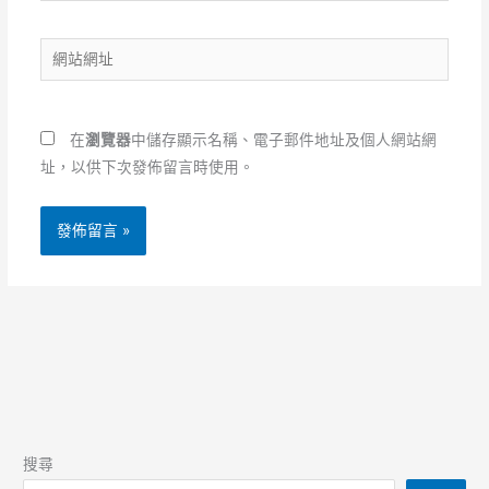
郵
網
件
站
地
網
址
址
*
在
瀏覽器
中儲存顯示名稱、電子郵件地址及個人網站網
址，以供下次發佈留言時使用。
搜尋