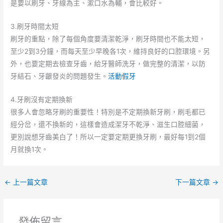
是要以刷牙、牙線為主、漱口水為輔，會比較好。
3.刷牙時間太短
刷牙的重點，除了每個角度要清潔乾淨，刷牙時間也不能太短，
至少2到3分鐘，而每天至少早晚各1次，維持良好的口腔環境。另
外，也要定期去檢查牙齒，給牙醫師洗牙，做完整的清潔，以防
牙結石、牙齦發炎的問題發生。
活動假牙
4.牙刷沒有定期換新
很多人會忽略牙刷的重要性！特別是不定期換新牙刷，刷毛都已
經分岔，還不換新的，這樣會造成潔牙不乾淨、滋生口腔細菌，
更別說想牙齒美白了！所以一定要定期更換牙刷，最好每1到2個
月就換1次。
←
上一篇文章
下一篇文章
→
發佈留言