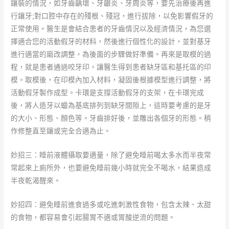
鑲裝的情況，如牙齒齲壞、牙齦炎、牙周炎等，要先治療後再進
行鑲牙;對口腔中存在的殘根、殘冠，進行拔除，以免影響假牙的
正常使用。醫生是會結合患者的牙齒情況以及經濟情況，為您選
擇適合您的活動假牙的材料，然後進行個性化的設計，並對基牙
進行適當的磨改調整，為後面的步驟做好準備。再來是取模的過
程，就是患者通過咬牙印，讓醫生得到患者缺牙區和基托區的印
模。取模後，在印模內加入材料，凝固後根據模型進行調整，將
活動假牙製作成型。卡環是支撐活動假牙的支架，在卡環完成
後，將人造牙以蠟為基底排列到缺牙間隙上，這時要考慮的是牙
的大小、形態、顏色等。牙齒排好後，並雕出各個牙的形態。稍
作修整直至鑲或完全合適為止。
妙招三：睡前液體攝取要適量，除了避免睡前喝太多水而半夜常
常起來上廁所外，也要避免睡前幾小時就完全不喝水，結果造成
半夜乾渴醒來。
妙招四：避免睡前進食過多或吃進刺激性食物，包含太辣、太甜
的食物，都容易會引起腸胃不適或胃酸逆流的問題。