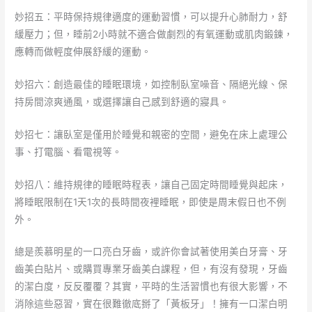
妙招五：平時保持規律適度的運動習慣，可以提升心肺耐力，舒
緩壓力；但，睡前2小時就不適合做劇烈的有氧運動或肌肉鍛鍊，
應轉而做輕度伸展舒緩的運動。
妙招六：創造最佳的睡眠環境，如控制臥室噪音、隔絕光線、保
持房間涼爽通風，或選擇讓自己感到舒適的寢具。
妙招七：讓臥室是僅用於睡覺和親密的空間，避免在床上處理公
事、打電腦、看電視等。
妙招八：維持規律的睡眠時程表，讓自己固定時間睡覺與起床，
將睡眠限制在1天1次的長時間夜裡睡眠，即使是周末假日也不例
外。
總是羨慕明星的一口亮白牙齒，或許你會試著使用美白牙膏、牙
齒美白貼片、或購買專業牙齒美白課程，但，有沒有發現，牙齒
的潔白度，反反覆覆？其實，平時的生活習慣也有很大影響，不
消除這些惡習，實在很難徹底掰了「黃板牙」！擁有一口潔白明