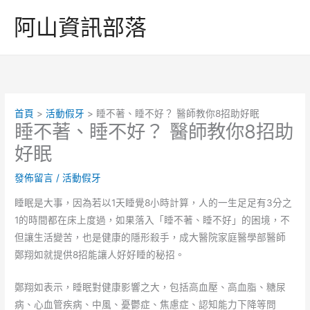
跳
阿山資訊部落
至
主
要
內
容
首頁
活動假牙
睡不著、睡不好？ 醫師教你8招助好眠
睡不著、睡不好？ 醫師教你8招助
好眠
發佈留言
/
活動假牙
睡眠是大事，因為若以1天睡覺8小時計算，人的一生足足有3分之
1的時間都在床上度過，如果落入「睡不著、睡不好」的困境，不
但讓生活變苦，也是健康的隱形殺手，成大醫院家庭醫學部醫師
鄭翔如就提供8招能讓人好好睡的秘招。
鄭翔如表示，睡眠對健康影響之大，包括高血壓、高血脂、糖尿
病、心血管疾病、中風、憂鬱症、焦慮症、認知能力下降等問