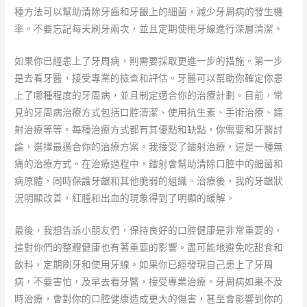
種方法可以幫助清除牙齒和牙齦上的細菌，減少牙周病的發生機
率。不要忘記每天刷牙兩次，並且定期使用牙線進行深層清潔。
如果你已經患上了牙周病，則需要採取更進一步的措施。第一步
是去看牙醫，接受專業的檢查和評估。牙醫可以幫助你確定你患
上了哪種程度的牙周病，並且制定適合你的治療計劃。目前，常
見的牙周病治療方式包括口腔清潔、使用抗生素、手術治療、鐳
射治療等等。每種治療方式都有其優點和缺點，你需要和牙醫討
論，選擇最適合你的治療方案。我接受了鐳射治療，這是一種無
痛的治療方式。在治療過程中，鐳射會幫助清除口腔中的細菌和
病原體，同時保護牙齦和其他脆弱的組織。治療後，我的牙齦狀
況明顯改善，紅腫和出血的現象得到了明顯的緩解。
最後，我想告訴小朋友們，保持良好的口腔健康是非常重要的，
這對你們的整體健康也有著重要的影響。盡可能地避免吃甜食和
飲料，定期刷牙和使用牙線。如果你已經發現自己患上了牙周
病，不要害怕，及早去看牙醫，接受專業治療。牙周病如果不及
時治療，會對你的口腔健康造成更大的傷害，甚至會影響到你的