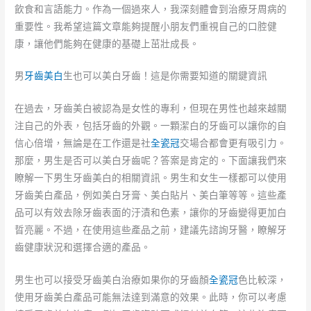
飲食和言語能力。作為一個過來人，我深刻體會到治療牙周病的
重要性。我希望這篇文章能夠提醒小朋友們重視自己的口腔健
康，讓他們能夠在健康的基礎上茁壯成長。
男
牙齒美白
生也可以美白牙齒！這是你需要知道的關鍵資訊
在過去，牙齒美白被認為是女性的專利，但現在男性也越來越關
注自己的外表，包括牙齒的外觀。一顆潔白的牙齒可以讓你的自
信心倍增，無論是在工作還是社
全瓷冠
交場合都會更有吸引力。
那麼，男生是否可以美白牙齒呢？答案是肯定的。下面讓我們來
瞭解一下男生牙齒美白的相關資訊。男生和女生一樣都可以使用
牙齒美白產品，例如美白牙膏、美白貼片、美白筆等等。這些產
品可以有效去除牙齒表面的汙漬和色素，讓你的牙齒變得更加白
晢亮麗。不過，在使用這些產品之前，建議先諮詢牙醫，瞭解牙
齒健康狀況和選擇合適的產品。
男生也可以接受牙齒美白治療如果你的牙齒顏
全瓷冠
色比較深，
使用牙齒美白產品可能無法達到滿意的效果。此時，你可以考慮