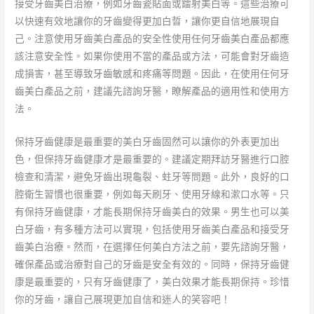
接受牙齒美白治療，例如牙齒瓷貼面或鐳射美白等。這些治療可
以快速有效地讓你的牙齒變得更加白晢，讓你更自信地展現自
己。注意使用牙齒美白產品的安全性使用任何牙齒美白產品都應
該注意安全性。如果你使用不當的產品或方法，可能會對牙齒造
成損害，甚至導致牙齒敏感和疼痛等問題。因此，在使用任何牙
齒美白產品之前，建議先諮詢牙醫，瞭解產品的適用性和使用方
法。
保持牙齒健康是最重要的美白牙齒固然可以讓你的外表更加出
色，但保持牙齒健康才是最重要的。建議定期拜訪牙醫進行口腔
檢查和清潔，避免牙齒出現龜裂、蛀牙等問題。此外，良好的口
腔衛生習慣也很重要，例如每天刷牙、使用牙線和漱口水等。只
有保持牙齒健康，才能長期保持牙齒美白的效果。男生也可以美
白牙齒，有多種方法可以實現，包括使用牙齒美白產品和接受牙
齒美白治療。然而，在選擇任何美白方法之前，要先諮詢牙醫，
確保產品或治療對自己的牙齒是安全有效的。同時，保持牙齒健
康是最重要的，只有牙齒健康了，美白效果才能長期保持。珍惜
你的牙齒，讓自己展現更加自信和迷人的笑容吧！