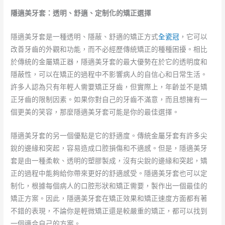
隱適美牙套：透明、舒適、定制化的矯正選擇
隱適美牙套是一種透明、隱蔽、舒適的矯正方式
全瓷冠
，它可以
改善牙齒的外觀和功能，而不必經歷傳統矯正的種種困擾。相比
於傳統的金屬矯正器，隱適美牙套的最大優勢在於它的透明度和
隱蔽性，可以在矯正的過程中不影響病人的自信心和日常生活。
許多人認為只有年輕人需要矯正牙齒，但實際上，年齡並不是矯
正牙齒的限制因素。如果你對自己的牙齒不滿意，而且想擁有一
個更美的笑容，那麼隱適美牙套可能是你的最佳選擇。
隱適美牙套的另一個優點是它的舒適度。傳統金屬牙套有許多尖
銳的邊緣和突起，容易造成口腔損傷和不適感。但是，隱適美牙
套是由一種柔軟、透明的塑膠製成，沒有尖銳的邊緣和突起，矯
正的過程中能夠給你帶來更好的舒適感受。隱適美牙套也可以定
制化，根據每個病人的口腔形狀和矯正需要，製作出一個最佳的
矯正方案。因此，隱適美牙套在矯正效果和矯正速度方面都有著
不錯的表現，不論你是輕微矯正還是較嚴重的矯正，都可以找到
一個適合自己的方案。