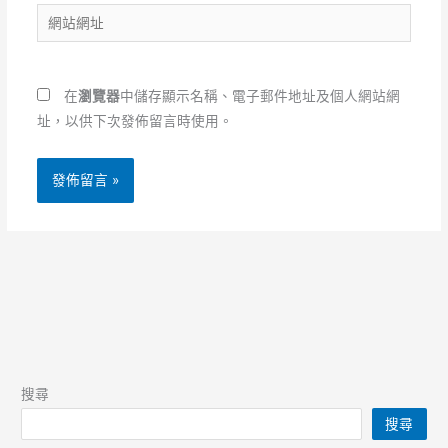
網
件
站
地
網
址
址
*
在
瀏覽器
中儲存顯示名稱、電子郵件地址及個人網站網
址，以供下次發佈留言時使用。
搜尋
搜尋