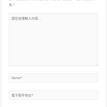
為
*
請
在
這
裡
輸
入
內
容...
Name*
電
子
郵