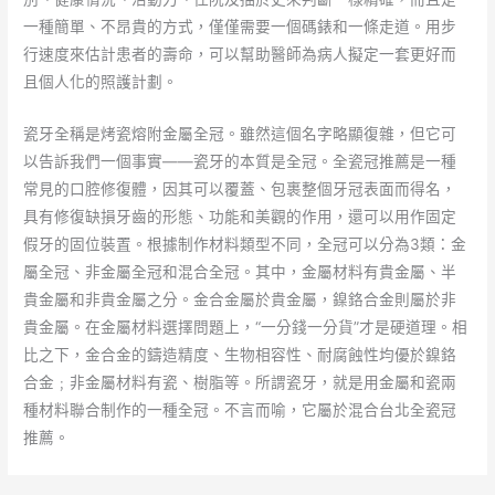
一種簡單、不昂貴的方式，僅僅需要一個碼錶和一條走道。用步
行速度來估計患者的壽命，可以幫助醫師為病人擬定一套更好而
且個人化的照護計劃。
瓷牙全稱是烤瓷熔附金屬全冠。雖然這個名字略顯復雜，但它可
以告訴我們一個事實——瓷牙的本質是全冠。全瓷冠推薦是一種
常見的口腔修復體，因其可以覆蓋、包裹整個牙冠表面而得名，
具有修復缺損牙齒的形態、功能和美觀的作用，還可以用作固定
假牙的固位裝置。根據制作材料類型不同，全冠可以分為3類：金
屬全冠、非金屬全冠和混合全冠。其中，金屬材料有貴金屬、半
貴金屬和非貴金屬之分。金合金屬於貴金屬，鎳鉻合金則屬於非
貴金屬。在金屬材料選擇問題上，“一分錢一分貨”才是硬道理。相
比之下，金合金的鑄造精度、生物相容性、耐腐蝕性均優於鎳鉻
合金﹔非金屬材料有瓷、樹脂等。所謂瓷牙，就是用金屬和瓷兩
種材料聯合制作的一種全冠。不言而喻，它屬於混合台北全瓷冠
推薦。