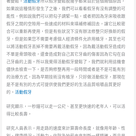
著變鬆。
活動假牙
所以假牙變鬆脫幾乎都來自於這個兩個原因，
如果說這種情形發生了之後，我們可以看看假牙有沒有調整的可
能性，例如說我們可以把勾子調緊一點，或者把因為牙床吸收跟
假牙之間的空隙用一些速成的材料來填補修補回去，讓它比較密
合可以重新再使用，但是有些狀況下沒有辦法修整只好換新的假
牙，但是如果您不需要考慮個人經濟條件允許用植牙，其至也可
以將活動假牙丟掉不需要再戴活動假牙，因為戴活動假牙造成的
不單是骨頭吸收，還會造成對自己其它牙齒的傷害因為它勾在自
己牙齒的上面。所以我覺得活動假牙變鬆了，我們就利用這機會
儘快去檢查一下，是否夠修整再用一段時間或者是不是可能有別
的治療方式，因為早期技術沒有植牙，只好做活動假牙，那現在
是不是有別的方式可提供使我們更好的生活品質咀嚼品質更好
的。
活動假牙
研究顯示，一秒鐘可以走一公尺、甚至更快速的老年人，可以活
得比較長壽。
研究人員表示，用走路的速度來計算壽命長度，就像用年齡、性
別、健康情況、活動力、住院及抽菸史來判斷一樣精確，而且是