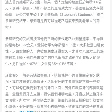
過去曾有幾項研究指出，如果一個人走路的速度低於每秒0.6公
尺，身體不健康、功能不健全的風險就大增。美國匹茲堡大學醫
學博士及公共衛生碩士史圖登斯基（StephanieStudenski）綜合
多項研究結果，想知道是否可以從走路速度來預測老年人的壽
命。
參與研究的受試者按照他們平時的步伐走路並測量速率，平均值
約是每秒0.92公尺。受試者平均年齡是73.5歲，大多數是白種女
性。走路愈快的人，也被預期會活得愈久。尤其以75歲以上的族
群最為明顯，他們未來10年的存活率隨走路速度而有很大的變
化，男性從19～87％、女性從35～91％不等。
活動假牙一般是有缺很多顆牙，這個條件不適合做固定假牙狀
況，我們才會做活動假牙，活動假牙的主要結構是它有一些勾
子，可以勾在我們剩下好的牙齒上面，另外它缺假牙的部份就是
靠一些樹質假牙去支撐，提供我們咀嚼功能，牙齒拔掉之後牙床
會吸收，所以當一時間過去之後，後面的部份支撐的部份就會開
始減低，假牙的部份就會開始移動晃動，然後我們的勾子也會跟