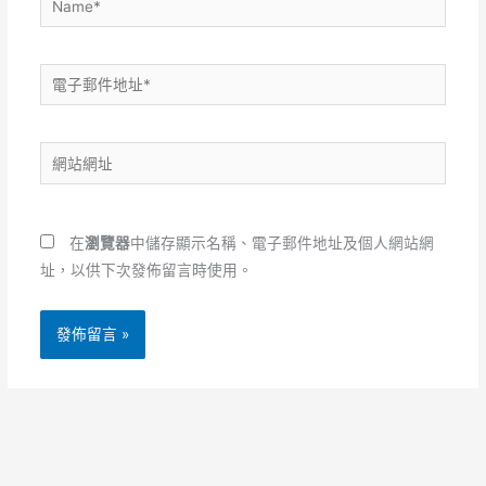
電
子
郵
網
件
站
地
網
址
址
*
在
瀏覽器
中儲存顯示名稱、電子郵件地址及個人網站網
址，以供下次發佈留言時使用。