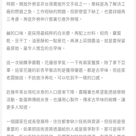
時期。開放外勞並非台灣實施外交手段之一，單純是為了解決工
廠的燃眉之急，工作短缺的問題，但即使當下缺工，也要詳細再
三考慮，再從外勞仲介那裏引進外勞哦。
鹹的口味，是採用最純粹的白米漿，再配上炒料，絞肉、蘿蔔
乾、豆干丁、油蔥酥和一點蔥花，再淋上蒜頭醬油，就是要保留
最原始、最令人懷念的古早味。
這一次碗粿爭霸戰，花蓮很爭氣，一下有兩家獲獎，除了拿下亞
軍，這家花蓮的彩杏早餐店則是獲得優選。都是古早味，但這家
老闆娘說，不妨放冷再吃，可以吃到不一樣的口感。
近幾年來台灣吃米食的人口逐漸下降，農糧署也希望能透過舉辦
活動，能復興傳統米食，也讓用心製作、傳承古早味的碗粿，讓
更多人知道。
一個國家在成長發展時，往往都會缺少技術與資源，但技術是很
重要的，如果把技術資將透漏給別人或是競爭對手，那可是得不