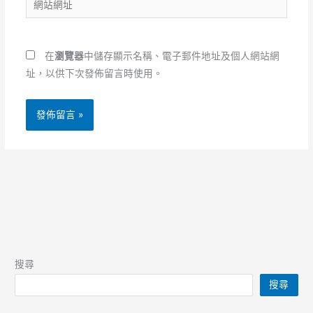
件
站
地
網
址
址
*
在
瀏覽器
中儲存顯示名稱、電子郵件地址及個人網站網
址，以供下次發佈留言時使用。
搜尋
搜尋