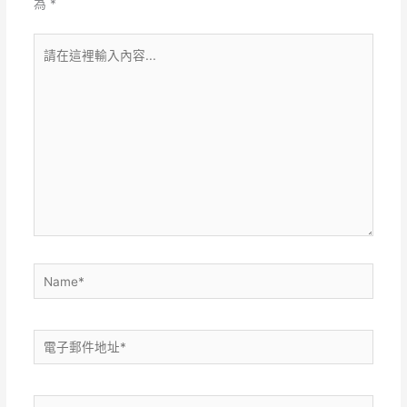
為
*
請
在
這
裡
輸
入
內
容...
Name*
電
子
郵
網