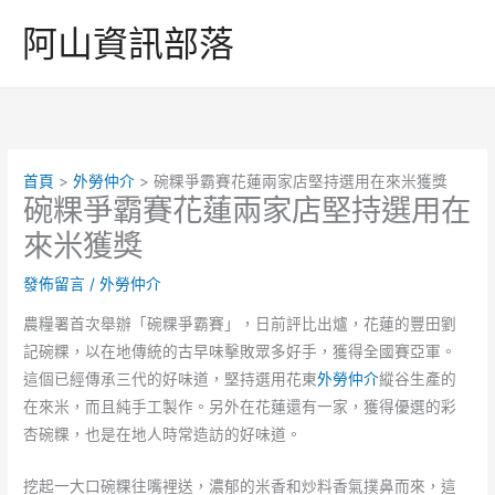
跳
阿山資訊部落
至
主
要
內
容
首頁
外勞仲介
碗粿爭霸賽花蓮兩家店堅持選用在來米獲獎
碗粿爭霸賽花蓮兩家店堅持選用在
來米獲獎
發佈留言
/
外勞仲介
農糧署首次舉辦「碗粿爭霸賽」，日前評比出爐，花蓮的豐田劉
記碗粿，以在地傳統的古早味擊敗眾多好手，獲得全國賽亞軍。
這個已經傳承三代的好味道，堅持選用花東
外勞仲介
縱谷生產的
在來米，而且純手工製作。另外在花蓮還有一家，獲得優選的彩
杏碗粿，也是在地人時常造訪的好味道。
挖起一大口碗粿往嘴裡送，濃郁的米香和炒料香氣撲鼻而來，這