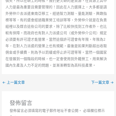
償失，所以在缺工的時候，我們更欠缺的是資源，在資源上其中
人力是最為重要且需要管理的！因此在人力選擇上，大多都是請
外勞仲介去派遣東南亞移工，經過智力測驗、量能測驗、興趣指
標等等，有的還會經過職業勞工培訓等等，外勞仲介就是在負責
組裡以及媒合這些公司的要求，除了比較快找到工作者外，也比
較有保障。而政府也有對人力派遣公司（或外勞仲介公司）規定
必須要有許可證才能營業，當然這個許可證會有年限，年限為2
年，在對人力派遣的營業上也有規範，最後是如果判斷超出收取
佣金或手續費，則為予以罰緩或停止許可證等等。當然一個國家
在發展到一個階段的時候，也一定會使用到外籍勞工，用來解決
國內生產及人力不足的問題，並漸漸轉型為高科技產業。
←
上一篇文章
下一篇文章
→
發佈留言
發佈留言必須填寫的電子郵件地址不會公開。
必填欄位標示