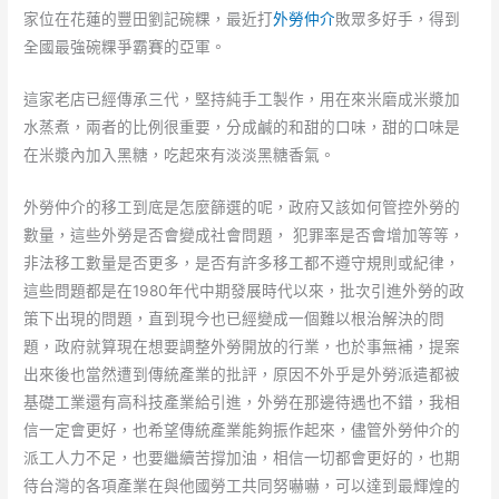
家位在花蓮的豐田劉記碗粿，最近打
外勞仲介
敗眾多好手，得到
全國最強碗粿爭霸賽的亞軍。
這家老店已經傳承三代，堅持純手工製作，用在來米磨成米漿加
水蒸煮，兩者的比例很重要，分成鹹的和甜的口味，甜的口味是
在米漿內加入黑糖，吃起來有淡淡黑糖香氣。
外勞仲介的移工到底是怎麼篩選的呢，政府又該如何管控外勞的
數量，這些外勞是否會變成社會問題， 犯罪率是否會增加等等，
非法移工數量是否更多，是否有許多移工都不遵守規則或紀律，
這些問題都是在1980年代中期發展時代以來，批次引進外勞的政
策下出現的問題，直到現今也已經變成一個難以根治解決的問
題，政府就算現在想要調整外勞開放的行業，也於事無補，提案
出來後也當然遭到傳統產業的批評，原因不外乎是外勞派遣都被
基礎工業還有高科技產業給引進，外勞在那邊待遇也不錯，我相
信一定會更好，也希望傳統產業能夠振作起來，儘管外勞仲介的
派工人力不足，也要繼續苦撐加油，相信一切都會更好的，也期
待台灣的各項產業在與他國勞工共同努嚇嚇，可以達到最輝煌的