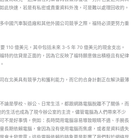
如此快速，若是有私密或貴重資料外洩，可是難以處理回收的。
多中國汽車製造廠和其他外國公司競爭之際，福特必須更努力重
要 110 億美元，其中包括未來 3-5 年 70 億美元的現金支出。
福特的信貸是正面的，因為它反映了福特願意做出積極且有紀律
。
司在北美具有競爭力和獲利能力，而它的合身計劃正在解決最薄
不論是學校、辦公、日常生活，都跟網路電腦脫離不了關係，而
速的生活也成為了現今辦公室的主流，儘管電腦為人們帶來不少
可不是好事情，例如：長時間用電腦容易導致眼睛不適、手腕長
童長期依賴電腦，會因為沒有使用電腦而焦慮，或者是資料遺失
是會大發雷霆。這些電腦依賴的跡象更是影響了我們對於網絡世