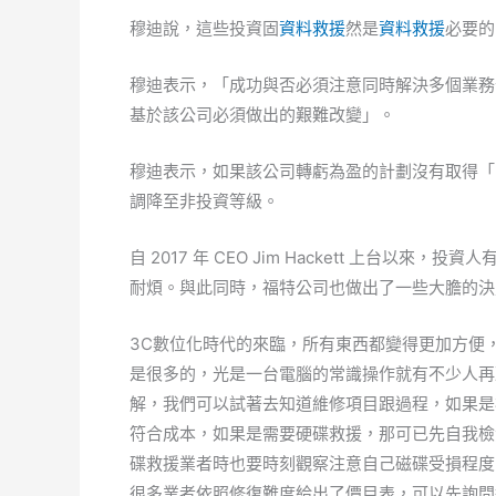
穆迪說，這些投資固
資料救援
然是
資料救援
必要的
穆迪表示，「成功與否必須注意同時解決多個業務
基於該公司必須做出的艱難改變」。
穆迪表示，如果該公司轉虧為盈的計劃沒有取得「
調降至非投資等級。
自 2017 年 CEO Jim Hackett 上台
耐煩。與此同時，福特公司也做出了一些大膽的決
3C數位化時代的來臨，所有東西都變得更加方便
是很多的，光是一台電腦的常識操作就有不少人再
解，我們可以試著去知道維修項目跟過程，如果是
符合成本，如果是需要硬碟救援，那可已先自我檢
碟救援業者時也要時刻觀察注意自己磁碟受損程度
很多業者依照修復難度給出了價目表，可以先詢問