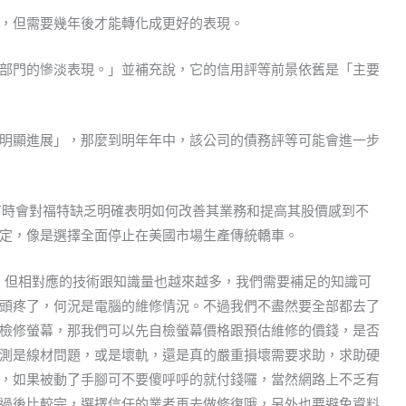
，但需要幾年後才能轉化成更好的表現。
部門的慘淡表現。」並補充說，它的信用評等前景依舊是「主要
明顯進展」，那麼到明年年中，該公司的債務評等可能會進一步
以來，投資人有時會對福特缺乏明確表明如何改善其業務和提高其股價感到不
定，像是選擇全面停止在美國市場生產傳統轎車。
，但相對應的技術跟知識量也越來越多，我們需要補足的知識可
頭疼了，何況是電腦的維修情況。不過我們不盡然要全部都去了
檢修螢幕，那我們可以先自檢螢幕價格跟預估維修的價錢，是否
測是線材問題，或是壞軌，還是真的嚴重損壞需要求助，求助硬
，如果被動了手腳可不要傻呼呼的就付錢囉，當然網路上不乏有
過後比較完，選擇信任的業者再去做修復哦，另外也要避免資料