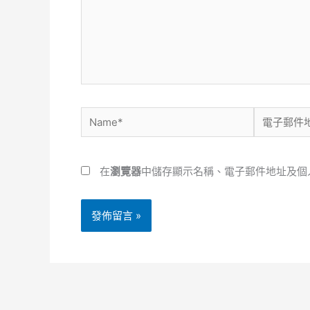
輸
入
內
容...
Name*
電
子
郵
在
瀏覽器
中儲存顯示名稱、電子郵件地址及個
件
地
址
*