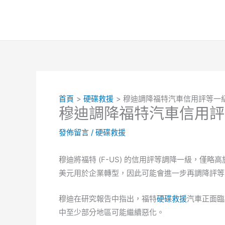
跳
至
主
要
內
容
首頁
硬碟救援
穆迪調降福特汽車信用評等一
穆迪調降福特汽車信用評
發佈留言
/
硬碟救援
穆迪將福特 (F-US) 的信用評等調降一級，僅略
美元用於企業轉型，因此可能會進一步再調降評等
穆迪在研究報告中指出，福特
硬碟救援
汽車正面臨
中至少部分地區可能繼續惡化。