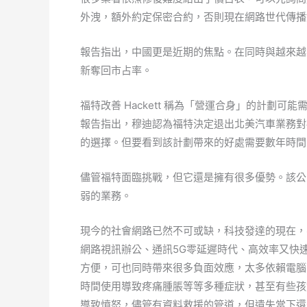
外洩，額外約定保密合約，否則現在網路世代傳播
報告指出，中國更是近期的焦點。在同時與越來越
新奪回市占率。
福特改善 Hackett 稱為「營運合身」的計劃可能需
報告指出，穆迪認為福特決定退出北美汽車業務對
的選擇。但要看到該計劃帶來的好處需要數年時間
儘管福特面臨挑戰，但它還是擁有很多優勢。該公
弱的業務。
現今的社會網路已然不可或缺，科技發達的現在，
網路視訊辦公、通訊5G零延遲時代、高效率又快
方便，可也同時帶來很多負面效應，太多依賴電腦
時間使用導致疼痛腫脹等等多種症狀，甚至有些孩
導致憤怒，儘管有資料救援的管道，但遺失當下還