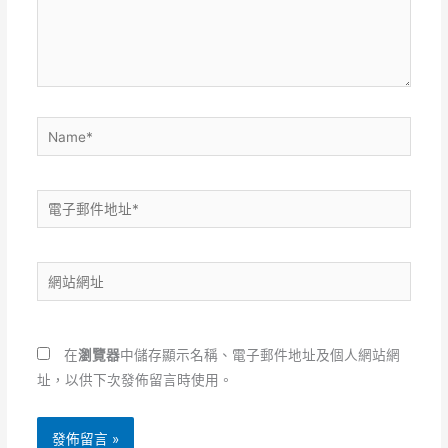
入
內
容...
Name*
電
子
郵
網
件
站
地
網
址
址
*
在
瀏覽器
中儲存顯示名稱、電子郵件地址及個人網站網
址，以供下次發佈留言時使用。