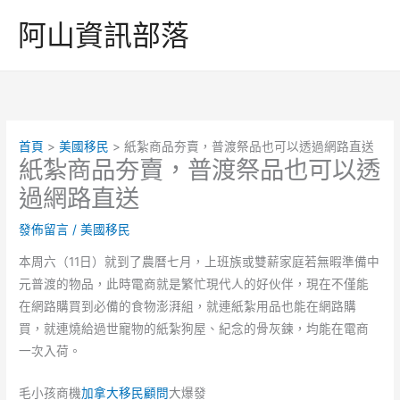
跳
阿山資訊部落
至
主
要
內
容
首頁
美國移民
紙紮商品夯賣，普渡祭品也可以透過網路直送
紙紮商品夯賣，普渡祭品也可以透
過網路直送
發佈留言
/
美國移民
本周六（11日）就到了農曆七月，上班族或雙薪家庭若無暇準備中
元普渡的物品，此時電商就是繁忙現代人的好伙伴，現在不僅能
在網路購買到必備的食物澎湃組，就連紙紮用品也能在網路購
買，就連燒給過世寵物的紙紮狗屋、紀念的骨灰鍊，均能在電商
一次入荷。
毛小孩商機
加拿大移民顧問
大爆發