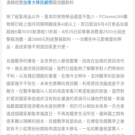
滿額送整
加拿大移民顧問
箱泡麵飲料
除了紙紮用品以外，基本的食物祭品還是不能少，PChome24h購
物現已較上個月同期明顯成長4成以上，即日起自9月4日食品全館
超過6萬5000款激殺1.1折起，8月25日前單筆消費滿2500元就送
整箱泡麵，滿3888元則送整箱飲料，一次購完中元節需要的祭
品，直送家裡不用提回家更方便。
烏俄戰爭的爆發，全世界的人都很震驚，因為在這樣的資訊世代
中，彼此激流資訊跟知識，我們已經能夠了解戰爭對人們帶來的
不利，以及殘忍殘酷的事實，在現今文明中，支持戰爭的民族與
國家幾乎不存在，未來也將轉向資訊戰，利用資訊洗腦或是干涉
敵方，在戰爭層面以人民的角度來看只希望能過的安逸，當然對
於窮苦國家來說或許沒有如此優渥的資源可以讓他們發展，幸福
指數跟國家經濟都尚未達到標準，但仍可以相信未來某一天也會
達成個國家都能幸福度日，不再為糧食生活所苦。國與國之間有
很多難以理解的過去，烏俄戰爭就是如此，在爆發烏俄戰爭之後
就有不少民眾紛紛開始申請加拿大移名，一名的數量相當驚人，