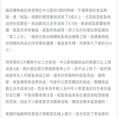
蝦皮購物最近就發現在中元節前2周的時候，不僅祭祖的食品熱
銷，連「紙紮」相關的搜尋量就成長了5成以上，尤其創意紙紮商
品特別受歡迎，商品數就比去年成長了8.5倍，像是紙紮膠囊咖啡
機、紙紮抗老保養組、紙紮釣魚組等，把人生的吃喝玩樂延續到
「第二人生」，蝦皮也推出相關紙紮商品優惠之餘，就連寵物過
世相關的商品也同享專有優惠，像是骨灰罈、吊牌等凡下單折500
元。
而奇摩的3大購物平台上也發現，中元節相關商品的業績已比上周
成長3成，預計靠近節日業績將會再上升，而平台上除了一般供奉
給過世先人的紙紮商品之餘，還有針對寵物的紙紮用品，寵物
屋、紙紮寵物食品等商品，均是中元節受矚目的商品，整體商品
數比去年成長3成，而且多為年輕人及中年人希望滿足往生者的喜
好去訂購，不過消費者需注意，紙紮商品為免在運送過程受碰撞
而受損，因此不少都會要求消費者自取，購買前需多留意細則。
美國的抽籤移民簽證方案都是在線上進行，這也包括了參加者的