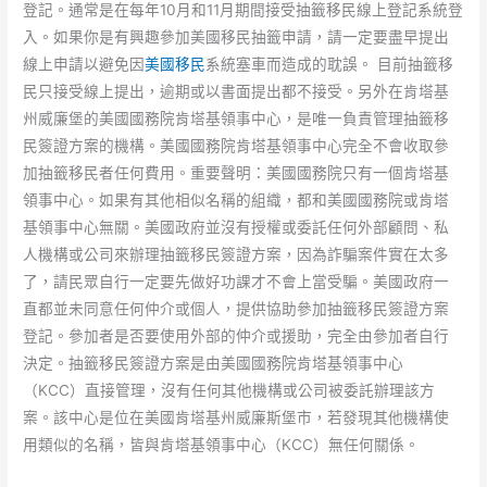
登記。通常是在每年10月和11月期間接受抽籤移民線上登記系統登
入。如果你是有興趣參加美國移民抽籤申請，請一定要盡早提出
線上申請以避免因
美國移民
系統塞車而造成的耽誤。 目前抽籤移
民只接受線上提出，逾期或以書面提出都不接受。另外在肯塔基
州威廉堡的美國國務院肯塔基領事中心，是唯一負責管理抽籤移
民簽證方案的機構。美國國務院肯塔基領事中心完全不會收取參
加抽籤移民者任何費用。重要聲明：美國國務院只有一個肯塔基
領事中心。如果有其他相似名稱的組織，都和美國國務院或肯塔
基領事中心無關。美國政府並沒有授權或委託任何外部顧問、私
人機構或公司來辦理抽籤移民簽證方案，因為詐騙案件實在太多
了，請民眾自行一定要先做好功課才不會上當受騙。美國政府一
直都並未同意任何仲介或個人，提供協助參加抽籤移民簽證方案
登記。參加者是否要使用外部的仲介或援助，完全由參加者自行
決定。抽籤移民簽證方案是由美國國務院肯塔基領事中心
（KCC）直接管理，沒有任何其他機構或公司被委託辦理該方
案。該中心是位在美國肯塔基州威廉斯堡市，若發現其他機構使
用類似的名稱，皆與肯塔基領事中心（KCC）無任何關係。