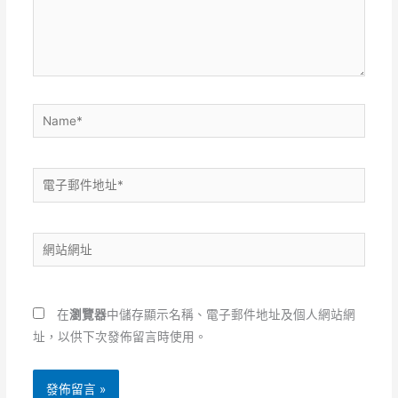
內
容...
Name*
電
子
郵
網
件
站
地
網
址
址
*
在
瀏覽器
中儲存顯示名稱、電子郵件地址及個人網站網
址，以供下次發佈留言時使用。