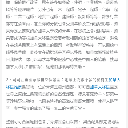
職，保險跟行政等，還有許多如餐飲、住宿、企業銷售、房屋修
繕等等經理職位，另外也有土木工程師、電子工程師、化學工程
師、工業工程師、地質工程師、建築師、設計師等等，許多行業
都有在清單內，甚至你的分數也會受到年齡及工作經驗影響，如
果你是之前就讀於加拿大學校的青年，在審核上會相對容易，如
果要成功審核加拿大移民還需要考取相關的語言資格檢定，避免
在英語系國家上有溝通上的問題，考取獲得資格後，可以開始申
請移民手續，最後會在篩選您是否得以移民，如果你懶惰於這些
自我評估，你可以尋求專業的服務中心或是中間人的協助，搜尋
加拿大移民相關店家，從他們那裏尋得幫助。
3、可可西里國家級自然保護區：地球上為數不多的稀有生
加拿大
移民推薦
態寶地！位於青海玉樹州西部，可可西
加拿大移民
里是
世界上原始生態環境良好的自然保護區，棲息著藏羚羊、野氂牛
等珍稀野生動物，也因為這裡的高海拔與廣大面積，使得人跡罕
至，與世獨立的成為了獨一無二的生態天堂。
整個可可西里範圍包含了青海昆侖山以南、 與西藏北部羌塘地區