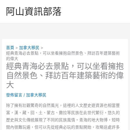
跳
阿山資訊部落
至
主
要
內
容
首頁
加拿大移民
經典青海必去景點，可以坐看擁抱自然景色、拜訪百年建築藝術
的偉大
經典青海必去景點，可以坐看擁抱
自然景色、拜訪百年建築藝術的偉
大
發佈留言
/
加拿大移民
除了擁有壯觀驚奇的自然風光，這裡的人文歷史遊資源也相當豐
富，漢、藏、回、土、蒙古、撒拉等民族在此世代繁衍，悠久的
歷史與文化傳統展現了不同的民族風情。青海的地大物博，短時
間內很難玩遍，但可以先從經典必玩的景點開始，攻略這處許多