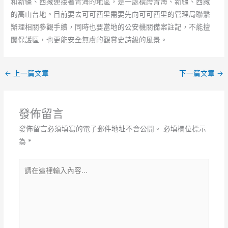
和新疆、西藏連接著青海的地區，是一處橫跨青海、新疆、西藏
的高山台地。目前要去可可西里需要先向可可西里的管理局聯繫
辦理相關參觀手續，同時也要當地的公安機關備案註記，不能擅
闖保護區，也更能安全無虞的觀賞史詩級的風景。
←
上一篇文章
下一篇文章
→
發佈留言
發佈留言必須填寫的電子郵件地址不會公開。
必填欄位標示
為
*
請
在
這
裡
輸
入