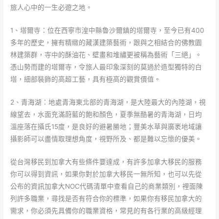
旅人心中的一生必遊之地。
1、塔爾寺：位在西寧市湟中縣魯沙爾鎮的塔爾寺，至今已有400
多年的歷史，擁有精緻的藏漢建築藝術，跟與之相結合的佛教園
林建築群，寺中的酥油花、壁畫和堆繡更被稱為藝術「三絕」。
憑山勢而建的塔爾寺，令旅人最印象深刻的莫過於造型獨特的白
塔，細部裝飾的高超工藝，具有極高的觀賞價值。
2、青海湖：地處青海東北部的青海湖，是大陸最大的內陸湖，視
線望去，水面充滿蔚藍的飽和顏色，夏季無酷暑的青海湖，日均
溫座落在攝氏15度，是良好的避暑勝地；豐美水草與廣袤地域讓
攝影師可以盡情取理想角度，視野所及、都是難以忘懷的優美。
從台灣移民到加拿大有些條件要達成，有許多加拿大移民的服務
你可以得到資訊，如果你對於加拿大移民一無所知，也可以先從
公布的資訊加拿大NOC代碼清單中查看自己的商業類別，裡面陳
列許多職業，尋找是否有符合你的標準，如果你有移民加拿大的
需求，你必須先具備你的職業資格，常見的有各行業的高級經理