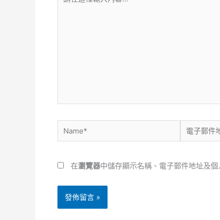
在
這
裡
輸
入
內
容...
Name*
電
子
郵
在
瀏覽器
中儲存顯示名稱、電子郵件地址及個
件
地
址
*