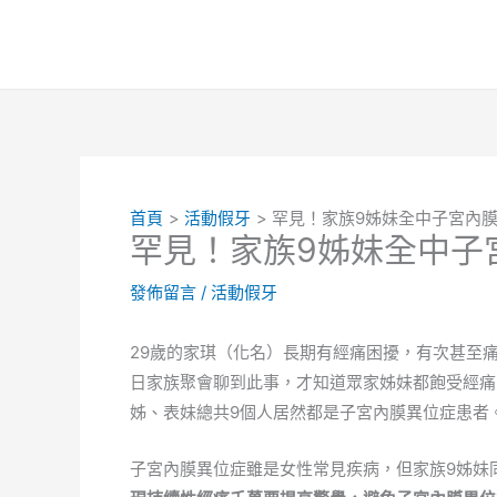
跳
至
主
要
內
容
首頁
活動假牙
罕見！家族9姊妹全中子宮內
罕見！家族9姊妹全中子
發佈留言
/
活動假牙
29歲的家琪（化名）長期有經痛困擾，有次甚至
日家族聚會聊到此事，才知道眾家姊妹都飽受經痛
姊、表妹總共9個人居然都是子宮內膜異位症患者
子宮內膜異位症雖是女性常見疾病，但家族9姊妹