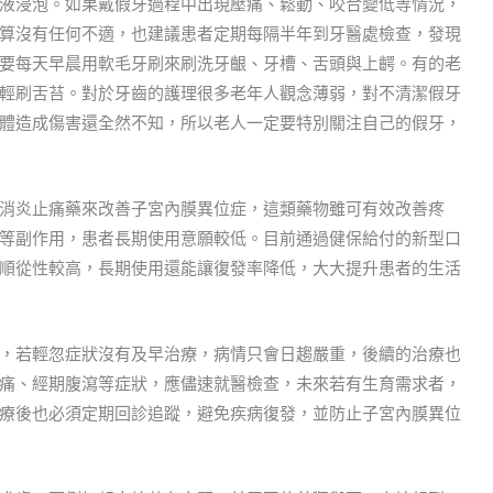
液浸泡。如果戴假牙過程中出現壓痛、鬆動、咬合變低等情況，
算沒有任何不適，也建議患者定期每隔半年到牙醫處檢查，發現
要每天早晨用軟毛牙刷來刷洗牙齦、牙槽、舌頭與上齶。有的老
輕刷舌苔。對於牙齒的護理很多老年人觀念薄弱，對不清潔假牙
體造成傷害還全然不知，所以老人一定要特別關注自己的假牙，
消炎止痛藥來改善子宮內膜異位症，這類藥物雖可有效改善疼
等副作用，患者長期使用意願較低。目前通過健保給付的新型口
順從性較高，長期使用還能讓復發率降低，大大提升患者的生活
，若輕忽症狀沒有及早治療，病情只會日趨嚴重，後續的治療也
痛、經期腹瀉等症狀，應儘速就醫檢查，未來若有生育需求者，
療後也必須定期回診追蹤，避免疾病復發，並防止子宮內膜異位