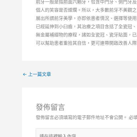
前牙一般是指前面六顆牙，包含中門牙、側門牙及
個人的笑容是否燦爛。所以，大多數前牙不美觀之
展出所謂前牙美學，亦即依患者情況、選擇等使用
已經延伸到小臼齒，其治療之項目含括了全瓷冠、
無金屬補綴物的療程，諸如全瓷冠、瓷牙貼面，已
可以幫助患者重拾其自信，更可連帶開啟改善人際
←
上一篇文章
發佈留言
發佈留言必須填寫的電子郵件地址不會公開。
必
請