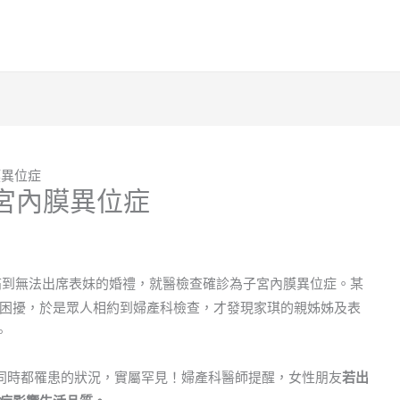
膜異位症
宮內膜異位症
痛到無法出席表妹的婚禮，就醫檢查確診為子宮內膜異位症。某
困擾，於是眾人相約到婦產科檢查，才發現家琪的親姊姊及表
。
同時都罹患的狀況，實屬罕見！婦產科醫師提醒，女性朋友
若出