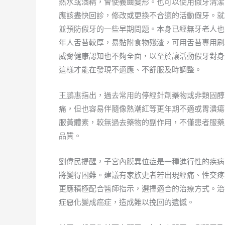
熱水或酒精，會使義齒變形。也可以使用假牙清潔
應該盡快回診，修改或更換不合適的活動假牙。就
並預防假牙的一些早期問題。本身已經無牙老人也
年人舌苔較厚，易黏附食物殘渣，可用舌苔專用刷
威脅健康認知也不夠全面，以至於讓活動假牙對身
這樣才能在發現不適應、不舒服及時調整。
王鵬惠指出，過去常用的停經針劑藥物或非類固醇
痛，但也容易伴隨像熱潮紅等更年期不適或胃潰瘍
服黃體素，較無過去藥物的副作用，不僅患者服藥
品質。
劉偉民提醒，子宮內膜異位症是一種進行性的疾病
將變得困難。建議有家族史者若出現經痛、性交疼
更應積極配合醫師指示，選擇適合的治療方式。治
症惡化變成癌症，造成難以挽回的遺憾。