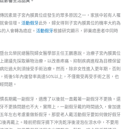
症影響生活品質。
傳因素是子宮內膜異位症發生的眾多原因之一，家族中若有人罹
就會倍增。
活動假牙
此外，婦女得到子宮內膜異位的機率大約為
2%的人會轉為癌症。
活動假牙
根據研究顯示，卵巢癌患者中同時
暨台北榮民總醫院婦女醫學部主任王鵬惠說，治療子宮內膜異位
上建議先採取藥物治療，以改善疼痛、抑制疾病進程為目標保留
病灶過大則須接受手術治療。然而，除非女性進入更年期，否則
，術後5年內復發率高達50%以上，不僅需受再受手術之苦，也
經問題。
慣長期戴一副假牙，適應了以後就一直戴著一副假牙不更換。還
牙不更換問題也不大，實際上，一副假牙戴的時間過久，會加速
五年左右考慮重做新假牙。那麼老人戴活動假牙要如何做好假牙
口後再戴上。睡前把假牙摘下沖洗乾淨後浸泡在涼水中，不要用