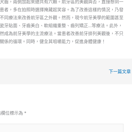
犬齒，兩側加起來總共有六顆。前牙區的美觀與否，直接想到一
患者，多在拍照時選擇掩藏起笑容。為了改善這樣的情況，乃發
不同療法來改善前牙區之外觀。然而，現今前牙美學的範圍甚至
瓷牙貼面、牙齒美白、軟組織重整、齒列矯正…等療法。此外，
然成為前牙美學的主流療法。當患者改善前牙排列美觀後，不只
關係的循環。同時，健全其咀嚼能力，促進身體健康！
下一篇文章
填欄位標示為
*