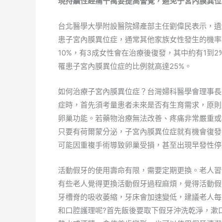
現持續性經痛千萬要提高警覺，避免子宮內膜異位
台北醫學大學附設醫院婦產部主任劉偉民表示，遺
患子宮內膜異位症，通常其他家族女性發生的機率
10%，有3成女性會在治療後復發，其中約有1到
罹患子宮內膜異位症的比例就高達25%。
如何治療子宮內膜異位症？台灣婦科醫學會理事長
症時，首先須考量患者未來是否有生育需求，原則
卵巢功能。若藥物治療無法改善、疼痛非常嚴重或
只要有荷爾蒙分泌，子宮內膜異位症就有機會復發
可能因重複手術導致卵巢受損，甚至出現早發性停
活動假牙的使用壽命有限，需要定期更換。老人習
有些老人覺得更換活動假牙過程麻煩，覺得活動假
牙槽脊的吸收萎縮，牙床會加速變低，建議老人每
和口腔護理呢?首先飯後要取下假牙沖洗乾淨，漱