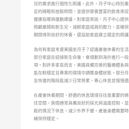
兒的需求進行個性化照護。此外，月子中心特別重
足的睡眠和放鬆時間，並提供營養豐富的飲食來促
健康指導與運動建議。對家庭來說，月子中心提供
照顧產婦和新生兒，減輕家庭成員的壓力，並確保
期間得到良好的休養，還協助家庭建立穩定的照護
為何有家庭考慮美國坐月子？認識產後休養的生活
部分家庭在迎接新生命後，會規劃到海外進行一段
項。對許多家長而言，美國具備完善的醫療體系與
能在較穩定且專業的環境中調整身體狀態。部分月
全恢復的階段能減少日常勞累，專心休息並慢慢適
在產後休養期間，舒適的休息環境往往是重要的條
住空間，房間通常具備良好的採光與溫度控制，並
鬆的情況下休息，減少外界干擾。產後身體需要時
緒保持穩定。