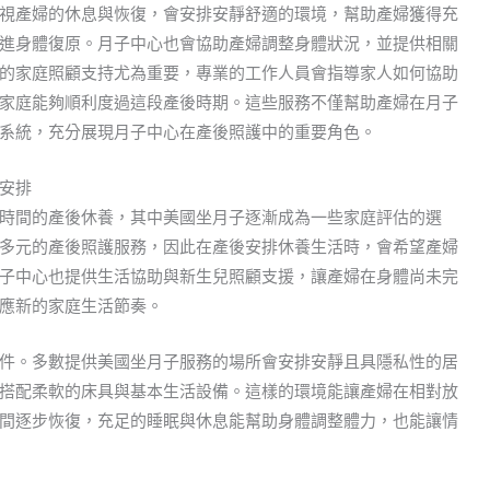
視產婦的休息與恢復，會安排安靜舒適的環境，幫助產婦獲得充
進身體復原。月子中心也會協助產婦調整身體狀況，並提供相關
的家庭照顧支持尤為重要，專業的工作人員會指導家人如何協助
家庭能夠順利度過這段產後時期。這些服務不僅幫助產婦在月子
系統，充分展現月子中心在產後照護中的重要角色。
安排
時間的產後休養，其中美國坐月子逐漸成為一些家庭評估的選
多元的產後照護服務，因此在產後安排休養生活時，會希望產婦
子中心也提供生活協助與新生兒照顧支援，讓產婦在身體尚未完
應新的家庭生活節奏。
件。多數提供美國坐月子服務的場所會安排安靜且具隱私性的居
搭配柔軟的床具與基本生活設備。這樣的環境能讓產婦在相對放
間逐步恢復，充足的睡眠與休息能幫助身體調整體力，也能讓情