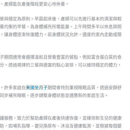
，產婦能在產後階段更安心地休養。
單與穩定為原則。早晨起床後，產婦可以先進行基本的清潔與輕
養均衡的早餐，為身體補充所需能量。上午時間多半以休息與照
，讓身體逐漸恢復體力。若身體狀況允許，適度的室內走動或簡
子期間通常會選擇溫和且營養豐富的餐點，例如富含蛋白質的食
分。透過規律的三餐與適當的點心安排，可以維持穩定的體力，
。許多家庭在
美國坐月子
期間會特別重視睡眠品質，透過安靜舒
同步補充睡眠，逐步調整身體狀態並適應新的家庭生活。
護服務，致力於幫助產婦在產後快速恢復，並確保新生兒的健康
助，如哺乳指導、嬰兒換尿布、沐浴及健康監測，並根據每個嬰