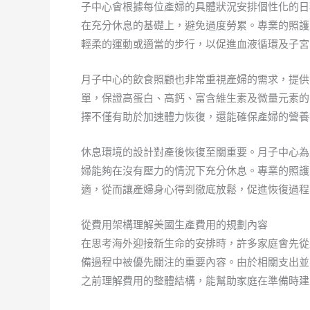
子中心會根據每位產婦的具體狀況安排個性化的日
在充分休息的基礎上，避免過度勞累。專業的照護
輕柔的運動或適當的步行，以促進血液循環及子宮
月子中心的飲食照顧也非常重視產婦的需求，提供
單，保證高蛋白、高鈣、富含維生素及微量元素的
擇不僅有助於加速體力恢復，還能確保產婦的營養
休息環境的設計對產後恢復至關重要。月子中心為
婦能夠在沒有壓力的情況下充分休息。專業的照護
適，從而讓產婦身心得到徹底放鬆，促進恢復過程
從費用架構理解美國生產費用的規劃內容
在思考海外迎接新生命的安排時，許多家庭會先從
備過程中被優先關注的重要內容。由於相關支出並
之前理解費用的整體結構，能幫助家庭在準備時建