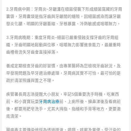
2.牙周病中期：牙周炎–牙齦溝在細菌侵襲下形成細菌窩藏的牙周
囊袋，牙周囊袋是指牙齒與牙齦間的縫隙，因細菌感染而讓牙齦
發炎化膿、明顯的牙齦萎縮、牙根暴露、冷熱敏感或咀嚼無力。
3.牙周病晚期：重度牙周炎–細菌已嚴重侵蝕支撐牙齒的牙周組
織，牙齒明顯地鬆動與位移，咀嚼無力影響進食能力，最嚴重時
齒槽骨流失牙齒會直接掉落。
養成定期檢查牙齒的好習慣，由專業醫師為您檢視牙齒狀況，及
早發現問題及早牙週治療處理，牙周病其實不可怕，最可怕的是
疏於清潔照護與置之不理。
疾管署長周志浩提醒大小朋友，牢記5個重要洗手時機，吃東西
前、和小寶寶玩耍
牙周病治療
前、上廁所後、擤鼻涕後及看病前
後，都要用肥皂洗手，尤其大拇指、指縫和手背等地方，更要澈
底清潔。
腸病毒主要傳染途徑為透過唾液、噴嚏、咳嗽及糞便、受汙染的