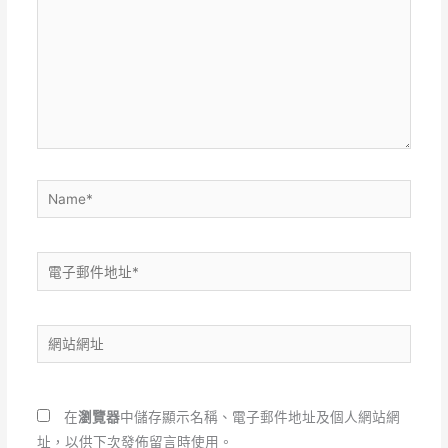
裡
輸
入
內
容...
Name*
電
子
郵
網
件
站
地
網
址
址
*
在
瀏覽器
中儲存顯示名稱、電子郵件地址及個人網站網
址，以供下次發佈留言時使用。