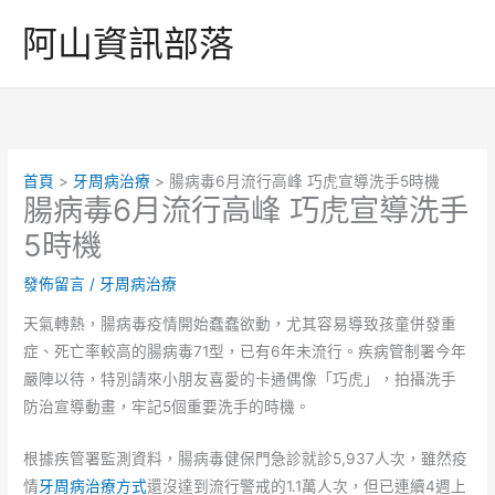
跳
阿山資訊部落
至
主
要
內
容
首頁
牙周病治療
腸病毒6月流行高峰 巧虎宣導洗手5時機
腸病毒6月流行高峰 巧虎宣導洗手
5時機
發佈留言
/
牙周病治療
天氣轉熱，腸病毒疫情開始蠢蠢欲動，尤其容易導致孩童併發重
症、死亡率較高的腸病毒71型，已有6年未流行。疾病管制署今年
嚴陣以待，特別請來小朋友喜愛的卡通偶像「巧虎」，拍攝洗手
防治宣導動畫，牢記5個重要洗手的時機。
根據疾管署監測資料，腸病毒健保門急診就診5,937人次，雖然疫
情
牙周病治療方式
還沒達到流行警戒的1.1萬人次，但已連續4週上