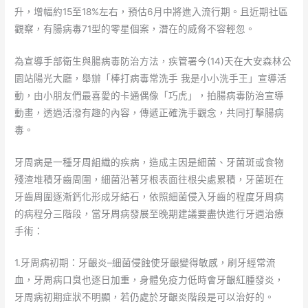
升，增幅約15至18%左右，預估6月中將進入流行期。且近期社區
觀察，有腸病毒71型的零星個案，潛在的威脅不容輕忽。
為宣導手部衛生與腸病毒防治方法，疾管署今(14)天在大安森林公
園站陽光大廳，舉辦「棒打病毒常洗手 我是小小洗手王」宣導活
動，由小朋友們最喜愛的卡通偶像「巧虎」，拍腸病毒防治宣導
動畫，透過活潑有趣的內容，傳遞正確洗手觀念，共同打擊腸病
毒。
牙周病是一種牙周組織的疾病，造成主因是細菌、牙菌斑或食物
殘渣堆積牙齒周圍，細菌沿著牙根表面往根尖處累積，牙菌斑在
牙齒周圍逐漸鈣化形成牙結石，依照細菌侵入牙齒的程度牙周病
的病程分三階段，當牙周病發展至晚期建議要盡快進行牙週治療
手術：
1.牙周病初期：牙齦炎–細菌侵蝕使牙齦變得敏感，刷牙經常流
血，牙周病口臭也逐日加重，身體免疫力低時會牙齦紅腫發炎，
牙周病初期症狀不明顯，若仍處於牙齦炎階段是可以治好的。