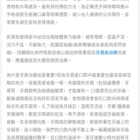
食物和水等感染。最有效的預防方法，為正確洗手與咳嗽時應以
手帕或衛生紙掩口鼻等咳嗽禮節，減少出入擁擠的公共場所，並
落實生病在家休息等措施。
民眾如發現家中幼兒出現肢體無力麻痺，或有嗜睡、意識不清、
活力不佳、手腳無力、肌躍型抽搐(無故驚嚇或全身肌肉突然收
縮)、持續嘔吐與呼吸急促或心跳加快等重症前
牙周病治療
兆病
徵，應儘速送到大醫院接受治療。
為什麼牙周治療這麼重要?因為牙周是口腔中最重要也最容易被忽
略的地方，就像房屋地基一樣，有健康的牙周（包括齒槽骨、牙
骨質、牙周韌帶及結締組織等）才能擁有一 口健康亮白的牙齒。
飯後或睡覺前沒有好好清潔牙齒，食物殘渣會留在口腔內與唾液
結合形成牙菌斑，久了就成為牙結石，當刷牙流血、牙齦 腫痛甚
至萎縮時，都是牙周病的前兆，再不清除，就會造成牙齒脫落、
晃動，失去咀嚼功能。牙周病的罪魁禍首，即是附著在牙齒上的
牙菌斑，自小開始，我們的口腔內便不斷上演一幕幕細菌與牙齒
及其周圍組織的戰爭。在口腔的溫床中，潔牙後數小時內就有牙