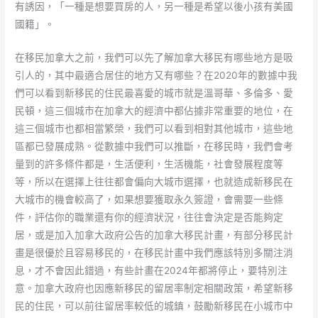
有誘因，「一種是想要買房的人，另一種是希望以後小孩有美國
國籍」。
在移民加拿大之前，我們可以先了解加拿大移民有哪些地方是吸
引人的，其中最適合居住的地方又有哪些？在2020年的數據中我
們可以看到新移民的住民最喜愛的城市就是溫哥華、多倫多、愛
民頓，這三個城市在加拿大的經濟中都佔據非常重要的地位，在
這三個城市也都相當繁榮，我們可以看到相對其他城市，這些地
區都已發展成熟。從數據中我們可以推斷，在移民時，我們會考
量到的許多條件都是，生活便利，生活機能，社會發展程度等
等，所以在選擇上往往都會偏向大城市選擇，也就造成新移民在
大城市的機會較高了，如果想要獲取永久簽證，會需要一些條
件，評估你的職業還有你的經濟狀況，往往會決定是否能夠定
居，或是加入加拿大政府公告的加拿大移民計畫，有部分移民計
畫是很優於且容易移民的，在移民計畫中我們應該特別多關注消
息，才不會因此錯過，有些計畫在2024年都將停止，要特別注
意。加拿大政府也因應新移民的留居率制定相關政策，希望新移
民的住民，可以前往留居率較低的城鎮，鼓勵新移民在小城市中