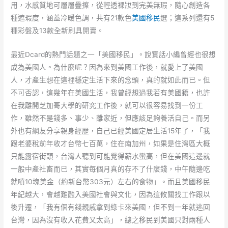
用，水感質地可層層疊擦，從輕透裸妝到完美無瑕，隨心創造各
種遮瑕度，涵蓋冷暖色調，共有21款色
美國移民
選；這系列還有5
種彩盤及13款全新刷具開賣。
最近Dcard的熱門話題之一「美國移民」。說實話小編曾經也很想
成為美國人。為什麼呢？因為來到美國工作後，就愛上了美國
人，才產生想在這裡穩定生活下來的念頭，真的就如此而已。但
不可否認，這幾年在美國生活，我曾經想過我若有美國籍，也許
在我離開芝加哥大學的研究工作後，就可以很容易找到一份工
作，雖然不是錢多、事少、離家近，但應該足夠養活自己。而另
外也有網友分享親身經歷，自己已經美國定居生活15年了，「我
跟老婆稅前年收才台幣七百萬，住在南加州，如果是住灣區大概
只能露宿街頭，台灣人聽到可能覺得薪水蠻高，但在美國這邊就
一般中產社畜而已，其實每個月真的存不了什麼錢，中午隨邊吃
就噴10塊美金（約新台幣303元）左右的食物」。而且美國移民
年紀越大，會越難融入美國社會與文化，因為這攸關找工作跟以
後升遷，「我有個有錢親戚拿到綠卡來美國，但不到一年就逃回
台灣，因為沒有收入花費又太高」，總之移民到美國只對兩種人