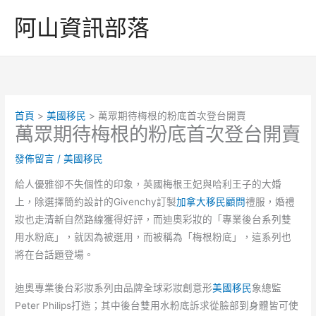
跳
阿山資訊部落
至
主
要
內
容
首頁
美國移民
萬眾期待梅根的粉底首次登台開賣
萬眾期待梅根的粉底首次登台開賣
發佈留言
/
美國移民
給人優雅卻不失個性的印象，英國梅根王妃與哈利王子的大婚
上，除選擇簡約設計的Givenchy訂製
加拿大移民顧問
禮服，婚禮
妝也走清新自然路線獲得好評，而迪奧彩妝的「專業後台系列雙
用水粉底」，就因為被選用，而被稱為「梅根粉底」，這系列也
將在台話題登場。
迪奧專業後台彩妝系列由品牌全球彩妝創意形
美國移民
象總監
Peter Philips打造；其中後台雙用水粉底訴求從臉部到身體皆可使