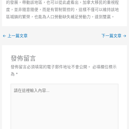
的發展，帶動該地區，也可以從此處看出，加拿大移民的重視程
度，並非隨意隨便，而是有管制管控的，這樣不僅可以維持該地
區城鎮的繁榮，也能為人口勞動缺失補足勞動力，達到雙贏。
←
上一篇文章
下一篇文章
→
發佈留言
發佈留言必須填寫的電子郵件地址不會公開。
必填欄位標示
為
*
請
在
這
裡
輸
入