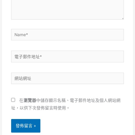
內
容...
Name*
電
子
郵
網
件
站
地
網
址
址
*
在
瀏覽器
中儲存顯示名稱、電子郵件地址及個人網站網
址，以供下次發佈留言時使用。