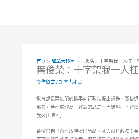
跳
至
主
要
內
容
首頁
加拿大移民
葉俊榮：十字架我一人扛，
葉俊榮：十字架我一人扛
發佈留言
/
加拿大移民
教育部長葉俊榮於稍早向行政院提出請辭，隨後返
部長，若不處理高等教育的就是一直被壓抑，台灣
我來扛吧。」
葉俊榮稍早向行政院提出請辭，並與兩位政務次長