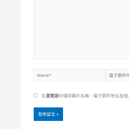
在
這
裡
輸
入
內
容...
Name*
電
子
郵
在
瀏覽器
中儲存顯示名稱、電子郵件地址及個
件
地
址
*