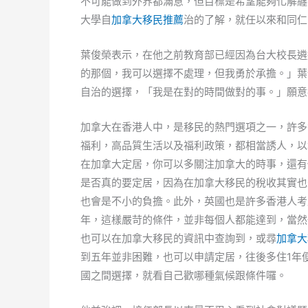
不可能做到外界都滿意，但目標是希望能夠化解纏
大學自
加拿大移民推薦
治的了解，就任以來和同仁
葉俊榮表示，在他之前教育部已經因為台大校長遴
的那個，我可以選擇不處理，但我勇於承擔。」葉
自治的選擇，「我是在對的時間做對的事。」願意
加拿大在香港人中，是移民的熱門選項之一，許多
福利，高品質生活以及福利政策，都相當誘人，以
在加拿大定居，你可以多關注加拿大的時事，還有
是否真的要定居，因為在加拿大移民的稅收其實也
也會是不小的負擔。此外，英國也是許多香港人考
年，這樣嚴苛的條件，並非每個人都能達到，當然
也可以在加拿大移民的資訊中查詢到，或尋
加拿大
到五年並非困難，也可以申請定居，往後多住1年
國之間選擇，就看自己歡哪種氣候跟條件囉。