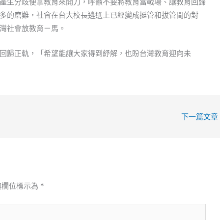
產生分歧便拿教育來開刀，呼籲不要將教育當戰場、讓教育回歸
多的磨難，社會在台大校長遴選上已經變成挺管和拔管間的對
灣社會放教育ㄧ馬。
回歸正軌，「希望能讓大家得到紓解，也盼台灣教育迎向未
下一篇文章
填欄位標示為
*