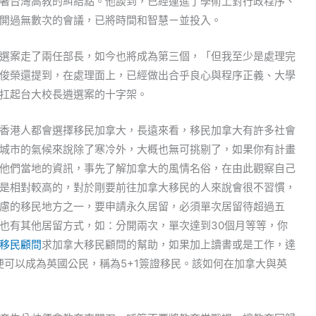
著台灣高教的糾結點。他談到，已經運進了學術上對行政程序、
開過無數次的會議，已將時間和智慧ㄧ並投入。
選案走了兩任部長，如今也將成為第三個，「但我至少是處理完
俊榮還提到，在處理面上，已經做出合乎良心與程序正義、大學
扛起台大校長遴選案的十字架。
香港人都會選擇移民加拿大，長遠來看，移民加拿大有許多社會
城市的氣候來說除了寒冷外，大概也無可挑剔了，如果你有計畫
他們當地的資訊，事先了解加拿大的風情名俗，在由此觀察自己
是相對較高的，對於剛要前往加拿大移民的人來說會很不習慣，
慮的移民地方之一，要申請永久居留，必須單次居留待超過五
也有其他居留方式，如：分開兩次，單次達到30個月等等，你
移民顧問
求加拿大移民顧問的幫助，如果加上讀書或是工作，達
便可以成為英國公民，稱為5+1簽證移民。該如何在加拿大與英