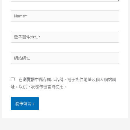
Name*
電
子
郵
網
件
站
地
網
址
址
*
在
瀏覽器
中儲存顯示名稱、電子郵件地址及個人網站網
址，以供下次發佈留言時使用。