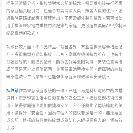
從生活習慣分析，指紋鎖對常忘記帶鑰匙、需要讓小孩先行回家
的家庭極具吸引力。也適合有請清潔人員、照護人員的住戶，透
過臨時密碼或感應卡管理進出，不再需額外製作鑰匙。若習慣使
用手機管理家電或重視門禁紀錄的家庭，更可選擇具備APP控制與
紀錄查詢的款式。
功能比較方面，不同品牌主打項目各異，有些強調高容量指紋儲
存、多重開鎖方式如指紋、卡片、密碼與機械鑰匙並存；也有主
打語音導航、觸控式螢幕、防拆警報等進階功能。安裝位置需確
認門厚是否介於標準範圍，並預留電池替換空間。選擇對的指紋
鎖不僅減少生活摩擦，也能強化家庭管理效率與安全感。
指紋鎖
作為智慧家庭系統的一環，已經不再是科幻電影中的虛構
道具，而是現實生活中日漸普及的安全工具。指紋識別技術的應
用，使得家庭進出更加便捷和安全。它不僅簡化了傳統鑰匙的使
用，還提升了安全性，因為每個人的指紋都是唯一的，無法複製
或忘記，這樣的特性使指紋鎖成為防止未經授權進入的一個有效
手段。