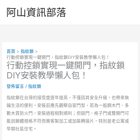
跳
阿山資訊部落
至
主
要
內
容
首頁
指紋鎖
行動控鎖實現一鍵開門，指紋鎖DIY安裝教學懶人包！
行動控鎖實現一鍵開門，指紋鎖
DIY安裝教學懶人包！
發佈留言
/
指紋鎖
指紋鎖在台灣的接受度逐年提高，不僅因其安全升級，也帶來無
鑰生活的便利。安裝前應先觀察自家門型，若為一般鋼木門、多
數木質防火門，安裝過程相對順利；但鋁門、格子門或雙開門可
能因鎖體規格不符而需客製加工或加裝轉接片，特別是老公寓或
早期社區住宅。