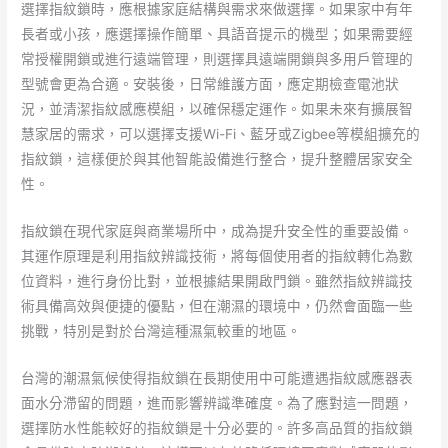
選擇指紋鎖時，應根據家庭結構與需求來做選擇。如果家中有年
長者或小孩，應選擇操作簡單、具語音提示的機型；如果需要經
常授權開鎖或進行遠端管理，則選擇具遠端開鎖與多用戶管理的
型號會更為合適。安裝後，日常維護方面，應定期檢查電池狀
況，並清潔指紋感應模組，以確保穩定運作。如果未來有擴展智
慧家居的需求，可以選擇支援Wi-Fi、藍牙或Zigbee等模組擴充的
指紋鎖，這樣便於與其他智能設備進行整合，提升整體居家安全
性。
指紋鎖在現代家庭與商業場所中，成為提升安全性的重要設備。
其運作原理是利用指紋辨識技術，將每個使用者的指紋轉化為數
位資料，進行身份比對，並根據結果開啟門鎖。雖然指紋辨識技
術具備高效與便捷的優點，但在潮濕的環境中，仍然會面臨一些
挑戰，特別是對於台灣這種濕氣較重的地區。
台灣的潮濕氣候使得指紋鎖在長期使用中可能遭遇指紋感應器表
面水分滯留的問題，進而影響辨識準確度。為了應對這一問題，
選擇防水性能較好的指紋鎖是十分必要的。許多高品質的指紋鎖