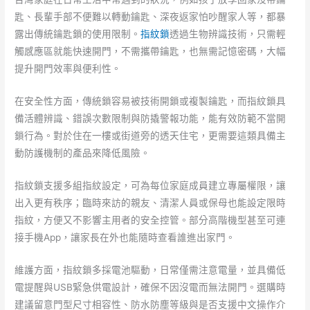
匙、長輩手部不便難以轉動鑰匙、深夜返家怕吵醒家人等，都暴
露出傳統鑰匙鎖的使用限制。
指紋鎖
透過生物辨識技術，只需輕
觸感應區就能快速開門，不需攜帶鑰匙，也無需記憶密碼，大幅
提升開門效率與便利性。
在安全性方面，傳統鎖容易被技術開鎖或複製鑰匙，而指紋鎖具
備活體辨識、錯誤次數限制與防撬警報功能，能有效防範不當開
鎖行為。對於住在一樓或街道旁的透天住宅，更需要這類具備主
動防護機制的產品來降低風險。
指紋鎖支援多組指紋設定，可為每位家庭成員建立專屬權限，讓
出入更有秩序；臨時來訪的親友、清潔人員或保母也能設定限時
指紋，方便又不影響主用者的安全控管。部分高階機型甚至可連
接手機App，讓家長在外也能隨時查看誰進出家門。
維護方面，指紋鎖多採電池驅動，日常僅需注意電量，並具備低
電提醒與USB緊急供電設計，確保不因沒電而無法開門。選購時
建議留意門型尺寸相容性、防水防塵等級與是否支援中文操作介