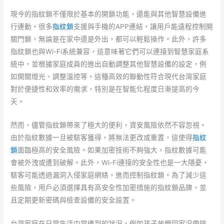
現今的指紋鎖不僅限於基本的開鎖功能，還能與其他智慧設備進
行連動。很多
指紋鎖
支援與手機的APP連結，讓用戶能遠程控制開
關門鎖，無論是在家中還是外出，都可以輕鬆操作。此外，許多
指紋鎖也與Wi-Fi系統兼容，這意味著它們可以連接到智慧家庭系
統中，並根據家庭成員的進出自動調整其他智慧設備的設定，例
如開關燈光、調整溫控等。這種高效的聯動性符合現代台灣家庭
對於便捷性和效率的需求，特別是在智能化程度日漸提高的今
天。
然而，儘管指紋鎖帶來了極大的便利，資安風險依然不容忽視。
由於指紋數據一旦被駭客獲得，將無法更改或重置，這使得
指紋
鎖
面臨極高的安全風險。如果加密技術不夠強大，指紋數據可能
會被外洩或遭到破解。此外，Wi-Fi連接的安全性也是一大隱憂，
駭客可能透過漏洞入侵家庭網絡，進而控制指紋鎖。為了減少這
些風險，用戶必須選擇具有高安全性加密措施的指紋鎖品牌，並
且定期更新密碼與檢查設備的安全設置。
台灣家庭在日常生活中常遇到的狀況，例如孩子放學回家沒帶鑰