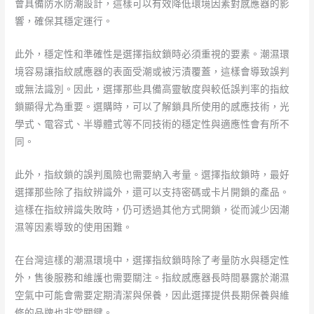
會具備防水防潮設計，這樣可以有效降低環境因素對感應器的影
響，確保其穩定運行。
此外，穩定性和準確性是選擇指紋鎖時必須重視的要素。潮濕環
境容易讓指紋感應器的表面受潮或被污漬覆蓋，這樣會導致誤判
或無法識別。因此，選擇那些具備高靈敏度與較低誤判率的指紋
鎖顯得尤為重要。選購時，可以了解鎖具所使用的感應技術，光
學式、電容式、半導體式等不同技術的穩定性與適應性會有所不
同。
此外，指紋鎖的誤判風險也需要納入考量。選擇指紋鎖時，最好
選擇那些除了指紋辨識外，還可以支持密碼或卡片開鎖的產品。
這樣在指紋辨識失敗時，仍可透過其他方式開鎖，從而減少因潮
濕等因素導致的使用困難。
在台灣這樣的潮濕環境中，選擇指紋鎖時除了考量防水與穩定性
外，售後服務和維護也需要關注。指紋感應器長時間暴露於潮濕
空氣中可能會需要定期清潔與保養，因此選擇提供長期保養與維
修的品牌也非常關鍵。