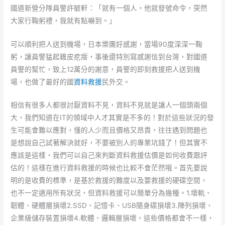
國道新營分隊員警許毓軒：「就有一個人，他就發號命令，突然
大家行鞠躬禮，我就有點嚇到。」
可以順利把人送到機場，日本樂團好感謝，當場90度深深一鞠
躬，讓員警猛起雞皮疙瘩，事後還特別寫感謝信到台灣，對國道
員警的幫忙，致上12萬分的謝意，員警的即刻救援把人送到機
場，也做了最好的國
資料救援
民外交。
相信有很多人都很討厭資料不見，資料不見就是讓人一個頭兩個
大，我們知道在IT的領域中人才其實是不多的！對於這些狀況的發
生可能會難以應對，懂的人少而且價格又昂貴，往往遇到問題也
是想說自己試著解決就好，不要被別人的專業坑錢了！但其實不
應該是這樣，我們可以自己來判斷資料救援估價是如何收費跟評
估的！這樣在進行資料救援的時候也比較不會茫然哦。首先要說
明的是收費的標準，是基於救援的難度以及要救援的硬碟空間，
也不一定適用所有狀況，但資料救援可以簡單分為幾種。1.壞軌、
韌體、硬體層損壞2.SSD、記憶卡、USB隨身碟損壞3.陣列損壞、
企業級儲存裝置損壞4.軟體、邏輯層損壞，這些價格都會不一樣，