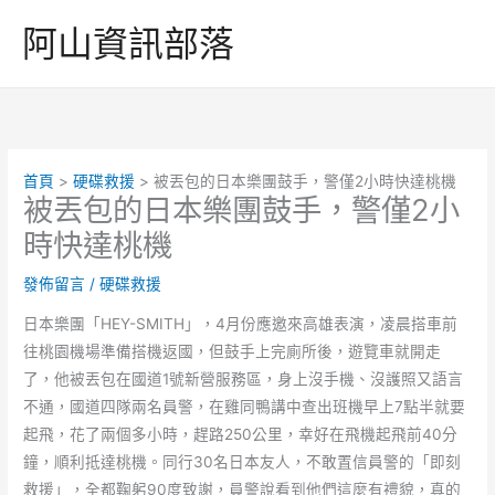
跳
阿山資訊部落
至
主
要
內
容
首頁
硬碟救援
被丟包的日本樂團鼓手，警僅2小時快達桃機
被丟包的日本樂團鼓手，警僅2小
時快達桃機
發佈留言
/
硬碟救援
日本樂團「HEY-SMITH」，4月份應邀來高雄表演，凌晨搭車前
往桃園機場準備搭機返國，但鼓手上完廁所後，遊覽車就開走
了，他被丟包在國道1號新營服務區，身上沒手機、沒護照又語言
不通，國道四隊兩名員警，在雞同鴨講中查出班機早上7點半就要
起飛，花了兩個多小時，趕路250公里，幸好在飛機起飛前40分
鐘，順利抵達桃機。同行30名日本友人，不敢置信員警的「即刻
救援」，全都鞠躬90度致謝，員警說看到他們這麼有禮貌，真的