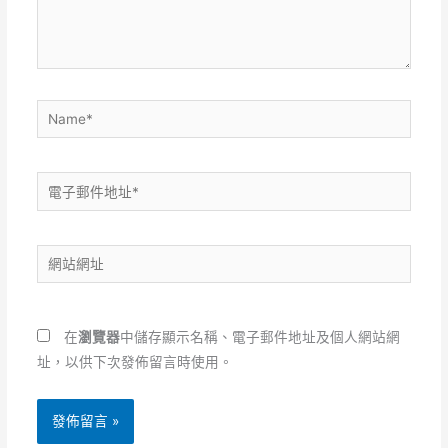
內
容...
Name*
電
子
郵
網
件
站
地
網
址
址
*
在
瀏覽器
中儲存顯示名稱、電子郵件地址及個人網站網
址，以供下次發佈留言時使用。