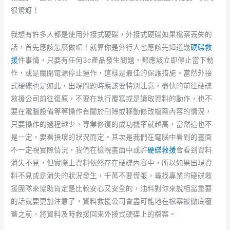
很驚訝！
我想有許多人都是使用外接式硬碟，外接式硬碟如果檔案丟失的
話，首先應該怎麼做呢！就算你是外行人也應該先知道幾
硬碟救
援
件事情，只要有任何3c產品發生問題，都應該立即停止當下動
作，或是關閉電源停止運作，這樣是最佳的保護措施。當然外接
式硬碟也是如此，出現問題時應該要特別注意，盡快的前往硬碟
救援公司前往復原，不要在執行覆寫或是讀取資料的動作，也不
要在電腦設備等等操作有關於刪除或移動修改檔案內容的情況，
只要操作的過程越少，專業修復的成功機率就越高，當然這也不
是一定，要看損壞的狀況而定。其次是我們在電腦中看到的畫面
不一定視實際情況，我們在檢視畫面中或許
硬碟救援
會看到資料
消失不見，但實際上資料依然存在硬碟內容中，所以如果出現資
料不見或是消失的狀況發生，千萬不要慌張，尋找專業的硬碟救
援團隊來協助肯定是比較安心又安全的，油料對你來說相當重要
的話就要更加注意了，資料救援公司會盡可能地在檔案被徹底覆
蓋之前，將資料及時救援回來外接式硬碟上的檔案。