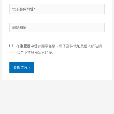
電
子
郵
網
件
站
地
網
址
址
*
在
瀏覽器
中儲存顯示名稱、電子郵件地址及個人網站網
址，以供下次發佈留言時使用。