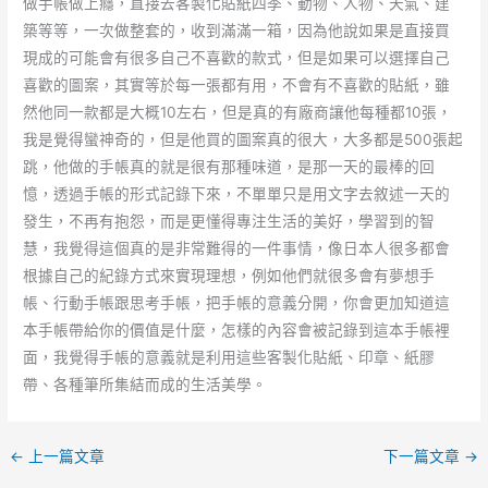
做手帳做上癮，直接去客製化貼紙四季、動物、人物、天氣、建
築等等，一次做整套的，收到滿滿一箱，因為他說如果是直接買
現成的可能會有很多自己不喜歡的款式，但是如果可以選擇自己
喜歡的圖案，其實等於每一張都有用，不會有不喜歡的貼紙，雖
然他同一款都是大概10左右，但是真的有廠商讓他每種都10張，
我是覺得蠻神奇的，但是他買的圖案真的很大，大多都是500張起
跳，他做的手帳真的就是很有那種味道，是那一天的最棒的回
憶，透過手帳的形式記錄下來，不單單只是用文字去敘述一天的
發生，不再有抱怨，而是更懂得專注生活的美好，學習到的智
慧，我覺得這個真的是非常難得的一件事情，像日本人很多都會
根據自己的紀錄方式來實現理想，例如他們就很多會有夢想手
帳、行動手帳跟思考手帳，把手帳的意義分開，你會更加知道這
本手帳帶給你的價值是什麼，怎樣的內容會被記錄到這本手帳裡
面，我覺得手帳的意義就是利用這些客製化貼紙、印章、紙膠
帶、各種筆所集結而成的生活美學。
←
上一篇文章
下一篇文章
→