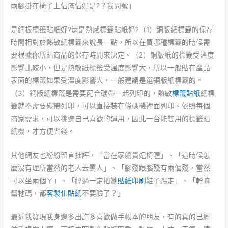
兩腳掛在椅子上佔滿佔好是?？我問號」
是銅板標籤貼紙好?還是熱感標籤貼紙好?（1）銅版紙標籤的保存
時間相對於熱敏紙標籤來說長一點，所以在買哪種標籤的時候需
要根據你所貼商品的保存時間來決定。（2）銅版紙的標籤受溫度
影響比較小，但是熱敏紙標籤受溫度影響大，所以一般貼在產品
表面的標籤如果受溫度影響大，一般建議是選銅版紙標籤的。
（3）銅版紙標籤是需要配合碳帶一起列印的，熱敏
標籤貼紙
紙標
籤就不需要碳帶列印，可以直接裝在條碼機裡面列印。依照每個
商家需求，可以挑選自己喜歡的運用，因此一台能雙用的標籤貼
紙機，才方便省錢。
其他網友也紛紛留言批評，「當在家躺貴妃椅喔」、「這時候怎
麼沒有理所當然的老人去罵人」、「腳殘跟腦殘有兩個殘，當然
可以坐兩個ㄚ」、「經過一定把她
貼紙印刷
鞋子踢走」、「幹嘛
幫牠碼，都
客製化貼紙
不要臉了？」
最近我發現我身邊多出許多喜歡做手帳本的朋友，有的真的已經