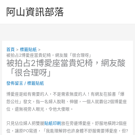
跳
阿山資訊部落
至
主
要
內
容
首頁
標籤貼紙
被拍占2博愛座當貴妃椅，網友酸「很合理呀」
被拍占2博愛座當貴妃椅，網友酸
「很合理呀」
發佈留言
/
標籤貼紙
博愛座是給有需要的人，不是需索無度的人！有網友在臉書「爆
怨公社」發文，指一名婦人脫鞋、伸腿，一個人就霸佔2個博愛座
位，還無視旁人眼光，令他大傻眼。
只見佔位婦人把雙腿
貼紙印刷
放在旁邊博愛座，舒服地橫跨2個座
位，讓原PO寫道，「我能理解妳也許身體不舒服需要博愛座，但?