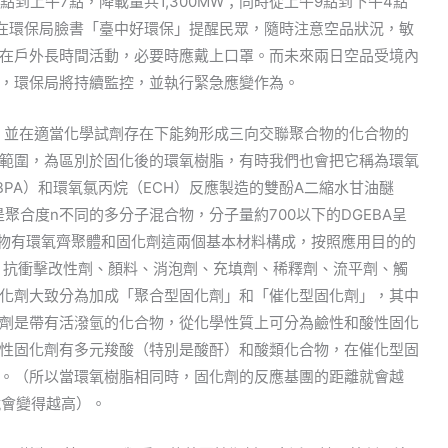
到上午7點，降載量共1,300MW；同時從上午9點到下午4點
在環保局臉書「臺中好環保」提醒民眾，隨時注意空品狀況，敏
在戶外長時間活動，必要時應戴上口罩。而未來兩日空品受境內
，環保局將持續監控，並執行緊急應變作為。
基，並在適當化學試劑存在下能夠形成三向交聯聚合物的化合物的
範圍，為區別於固化後的環氧樹脂，有時我們也會把它稱為環氧
PA）和環氧氯丙烷（ECH）反應製造的雙酚A二縮水甘油醚
聚合度n不同的多分子混合物，分子量約700以下的DGEBA呈
合物有環氧齊聚體和固化劑這兩個基本材料構成，按照應用目的的
、抗衝擊改性劑、顏料、消泡劑、充填劑、稀釋劑、流平劑、觸
化劑大致分為加成「聚合型固化劑」和「催化型固化劑」，其中
劑是帶有活潑氫的化合物，從化學性質上可分為鹼性和酸性固化
性固化劑有多元羧酸（特別是酸酐）和酸類化合物，在催化型固
。（所以當環氧樹脂相同時，固化劑的反應基團的距離就會越
就會變得越高）。