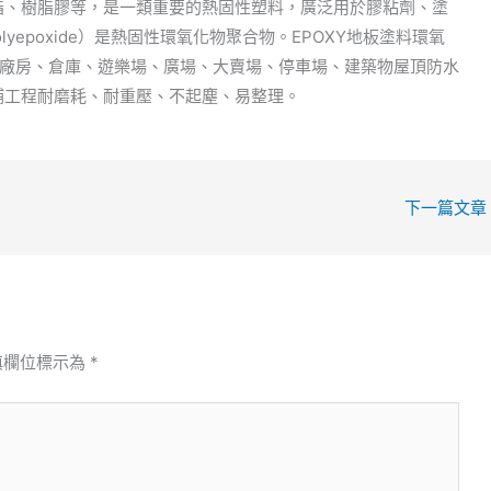
樹脂、樹脂膠等，是一類重要的熱固性塑料，廣泛用於膠粘劑、塗
／Polyepoxide）是熱固性環氧化物聚合物。EPOXY地板塗料環氧
廠房、倉庫、遊樂場、廣場、大賣場、停車場、建築物屋頂防水
修補工程耐磨耗、耐重壓、不起塵、易整理。
下一篇文章
填欄位標示為
*