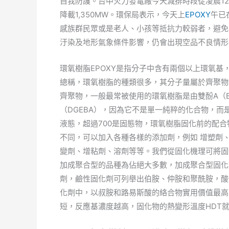
自我防護。台中火力發電廠今天減排時段從凌晨12點
降載1,350MW。環保局表示，今天上
EPOXY
午已
感族群民眾或是老人、小孩等抵抗力較弱者，避免
汙染及地形氣象條件影響，仍會出現空品不良情形
環氧樹脂EPOXY是指分子中含有兩個以上環氧
總稱，環氧樹脂的種類很多，其分子量屬於齊聚物
齊聚物，一般最常被使用的環氧樹脂是由雙酚A（B
（DGEBA），因為它不是單一純粹的化合物，而是
液態，超過700是固態物，環氧樹脂固化前的配
不同，可以加入各種各樣的添加劑，例如 增塑劑
變劑、增粘劑、溶劑等等。我們從固化機理可將固
加成聚合型的品種為佔絕大多數，加成聚合型固化
劑，鹼性固化劑可列舉出伯胺、仲胺和聚酰胺，酸
化劑中，以叔胺和路易斯酸的絡合物實用價值最高
短，反應基濃度越高，固化物的熱變形溫度HDT