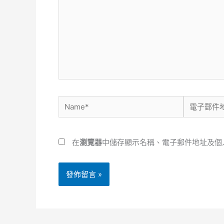
裡
輸
入
內
容...
Name*
電
子
郵
在
瀏覽器
中儲存顯示名稱、電子郵件地址及個
件
地
址
*