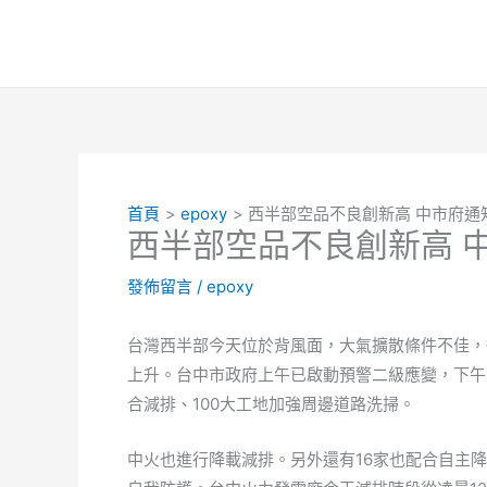
跳
至
主
要
內
容
首頁
epoxy
西半部空品不良創新高 中市府通
西半部空品不良創新高 
發佈留言
/
epoxy
台灣西半部今天位於背風面，大氣擴散條件不佳，
上升。台中市政府上午已啟動預警二級應變，下午
合減排、100大工地加強周邊道路洗掃。
中火也進行降載減排。另外還有16家也配合自主