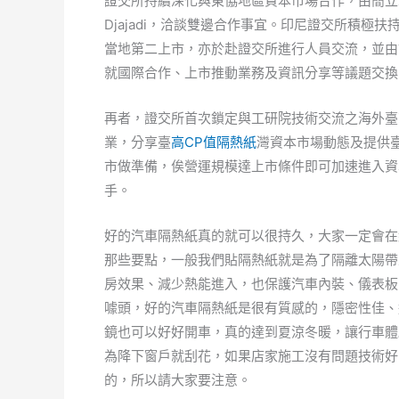
證交所持續深化與東協地區資本市場合作，由簡立忠總經
Djajadi，洽談雙邊合作事宜。印尼證交所積
當地第二上市，亦於赴證交所進行人員交流，並由
就國際合作、上市推動業務及資訊分享等議題交換
再者，證交所首次鎖定與工研院技術交流之海外臺
業，分享臺
高CP值隔熱紙
灣資本市場動態及提供
市做準備，俟營運規模達上市條件即可加速進入資
手。
好的汽車隔熱紙真的就可以很持久，大家一定會在
那些要點，一般我們貼隔熱紙就是為了隔離太陽帶
房效果、減少熱能進入，也保護汽車內裝、儀表板
噱頭，好的汽車隔熱紙是很有質感的，隱密性佳、
鏡也可以好好開車，真的達到夏涼冬暖，讓行車體
為降下窗戶就刮花，如果店家施工沒有問題技術好
的，所以請大家要注意。