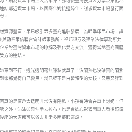
源、期為資本市場注入活水外，亦可使臺灣投資人分享泛東協地
連結鄰近資本市場，以國際化對抗邊緣化，謀求資本市場發行面
榮。
然資源豐富，早已吸引眾多臺商進駐發展。為瞄準印尼市場，證
，並與勤業眾信聯合會計師事務所、福邦證券及建業法律事務所共
企業對臺灣資本市場的瞭解及強化雙方交流，獲得當地臺商團體
雙方的連結。
嫌棄到不行，透光透明毫無隱私就算了！沒隔熱也沒確實的隔紫
到家都覺得自己變黑，就已經不是白皙類型的女孩，又黑又胖到
因真的是窗戶太透明非常沒有隱私，小孩有時會在車上討奶，但
醜之外，沛沛如果伸手去拉布，也是會擔心影響開車人看後照鏡
後座的大家都可以省去非常多困擾跟麻煩。