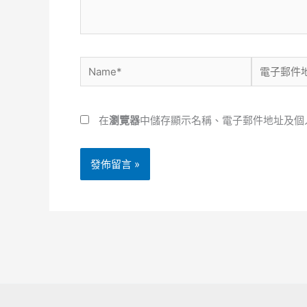
容...
Name*
電
子
郵
在
瀏覽器
中儲存顯示名稱、電子郵件地址及個
件
地
址
*