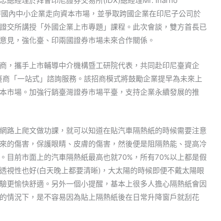
理於拜會印尼證券交易所(IDX)總經理Mr. Inarno
極扶持國內中小企業走向資本市場，並爭取跨國企業在印尼子公司於
證交所講授「外國企業上市專題」課程。此次會談，雙方首長已
意見，強化臺、印兩國證券市場未來合作關係。
商，攜手上市輔導中介機構暨工研院代表，共同赴印尼臺資企
臺商「一站式」諮詢服務。該招商模式將鼓勵企業提早為未來上
本市場。加強行銷臺灣證券市場平臺，支持企業永續發展的推
網路上爬文做功課，就可以知道在貼汽車隔熱紙的時候需要注意
來的傷害，保護眼睛、皮膚的傷害，然後便是阻隔熱能、提高冷
。目前市面上的汽車隔熱紙最高也就70%，所有70%以上都是假
透視性也好(白天晚上都要清晰)，大太陽的時候即便不戴太陽眼
驗更愉快舒適。另外一個小提醒，基本上很多人擔心隔熱紙會因
的情況下，是不容易因為貼上隔熱紙後在日常升降窗戶就刮花