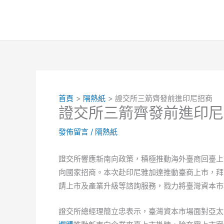
跳
至
主
要
內
容
首頁
隔熱紙
證交所三箭齊發前進印尼招商
證交所三箭齊發前進印尼
發佈留言
/
隔熱紙
證交所響應新南向政策，積極推動海外臺商回臺上
向國家招商。本次赴印尼雅加達推動臺商上市，拜訪
請上市及產業升級等諮詢服務，戮力將臺灣資本市
證交所總經理簡立忠表示，臺灣資本市場面對亞太