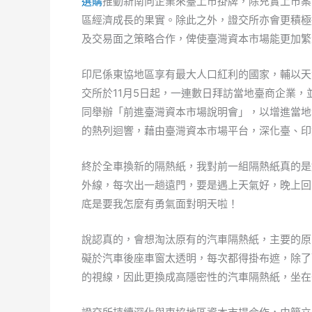
選購
推動新南向企業來臺上市掛牌，除充實上市案
區經濟成長的果實。除此之外，證交所亦會更積極
及交易面之策略合作，俾使臺灣資本市場能更加繁
印尼係東協地區享有最大人口紅利的國家，輔以天
交所於11月5日起，一連數日拜訪當地臺商企業
同舉辦「前進臺灣資本市場說明會」，以增進當地
的熱列迴響，藉由臺灣資本市場平台，深化臺、印
終於全車換新的隔熱紙，我對前一組隔熱紙真的是
外線，每次出一趟遠門，要是遇上天氣好，晚上回
底是要我怎麼有勇氣面對明天啦！
說認真的，會想淘汰原有的汽車隔熱紙，主要的原
礙於汽車後座車窗太透明，每次都得掛布遮，除了
的視線，因此更換成高隱密性的汽車隔熱紙，坐在