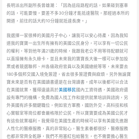
長明派出所副所長曾雄潮：「因為這段路程的話，如果碰到塞車
的話，可能要慢，要差不多30分鐘才能抵達醫院，那經過本所的
開道，前往的話大約10分鐘就抵達長庚。」
我選擇一家很棒的美國月子中心，讓我可以安心待產，因為我知
道我的寶寶一出生所有擁有的美國公民身分，可以享有一切公民
的權利，等到他年滿21歲的時候，我跟我老公不用等待配額就可
以直接擁有永久綠卡，並且未來我的寶寶長大後一樣可以參加投
票或者競選聯邦、州各級政府官員以及美國總統等等，未來要去
180多個邦交國入境免簽證，省去很多簽證費與麻煩，另外無論寶
寶未來是否有在美國讀書還是在台灣讀書，成年以後都可以合法
在美國就業，獲得遠遠高於
美國移民
國內工資待遇，美國政府還
設有專門的機構，免費為國人找工作和提供就業培訓與諮詢，另
外美國有許多關鍵職位，例如官方軍務，國防外交，高科技和核
心實驗室等崗位都會嚴格限於公民，所以寶寶要成為美國公民才
有這些就業福利。我覺得在美國生產的時候可以享有美國先進跟
人性化的醫療服務，真的非常貼心，醫生素養都很好，醫療服務
也都非常齊全乾靜，我們不用塞紅包給醫生，也不需要擔心醫生