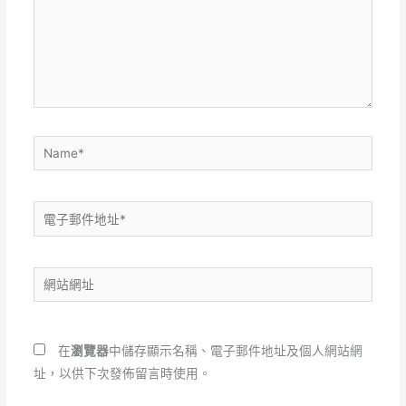
輸
入
內
容...
Name*
電
子
郵
網
件
站
地
網
址
址
*
在
瀏覽器
中儲存顯示名稱、電子郵件地址及個人網站網
址，以供下次發佈留言時使用。