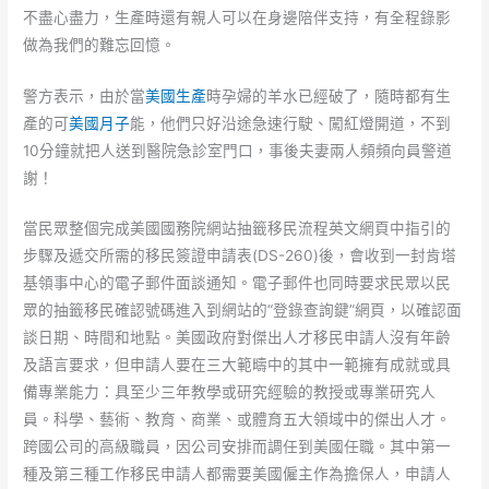
不盡心盡力，生產時還有親人可以在身邊陪伴支持，有全程錄影
做為我們的難忘回憶。
警方表示，由於當
美國生產
時孕婦的羊水已經破了，隨時都有生
產的可
美國月子
能，他們只好沿途急速行駛、闖紅燈開道，不到
10分鐘就把人送到醫院急診室門口，事後夫妻兩人頻頻向員警道
謝！
當民眾整個完成美國國務院網站抽籤移民流程英文網頁中指引的
步驟及遞交所需的移民簽證申請表(DS-260)後，會收到一封肯塔
基領事中心的電子郵件面談通知。電子郵件也同時要求民眾以民
眾的抽籤移民確認號碼進入到網站的“登錄查詢鍵”網頁，以確認面
談日期、時間和地點。美國政府對傑出人才移民申請人沒有年齡
及語言要求，但申請人要在三大範疇中的其中一範擁有成就或具
備專業能力：具至少三年教學或研究經驗的教授或專業研究人
員。科學、藝術、教育、商業、或體育五大領域中的傑出人才。
跨國公司的高級職員，因公司安排而調任到美國任職。其中第一
種及第三種工作移民申請人都需要美國僱主作為擔保人，申請人