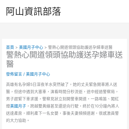
跳
阿山資訊部落
至
主
要
內
容
首頁
美國月子中心
警熱心開道領頭協助護送孕婦車送醫
警熱心開道領頭協助護送孕婦車送
醫
發佈留言
/
美國月子中心
高雄有名孕婦5日深夜羊水突然破了，她的丈夫緊急開車將人送
醫，但途中遇到大塞車，演看時間分秒流逝，途中經過警察局，
男子趕緊下車求援，警察見狀立刻開警車開道，一路鳴笛、闖紅
燈
美國月子
，跨越雙黃線甚至還逆向行駛，終於在10分鐘內將人
送達產房，順利產下一名女嬰，事後夫妻頻頻道謝，很感激員警
的大力協助。